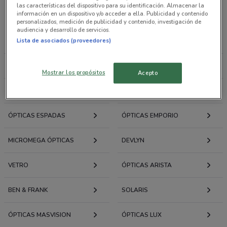
las características del dispositivo para su identificación. Almacenar la
Cadenas de Ópticas
información en un dispositivo y/o acceder a ella. Publicidad y contenido
personalizados, medición de publicidad y contenido, investigación de
audiencia y desarrollo de servicios.
Lista de asociados (proveedores)
ÓPTICAS AMÉRICA
OPTIKAL SHOP
ESPECIALISTAS ÓPTICOS
KAUFFMAN ÓPTICAS
Mostrar los propósitos
Acepto
ROSEDAL ÓPTICAS
ÓPTICA TURATI
ÓPTICAS ESPADAS
ÓPTICAS EMPORIO
MICROMEGA ÓPTICAS
DEVLYN
VETRO
ÓPTICAS ARISTA
BEN & FRANK
SOLARIS
ÓPTICAS MASVISION
ÓPTICAS LUX