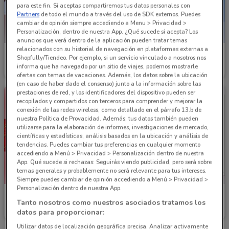
para este fin. Si aceptas compartiremos tus datos personales con
Partners
de todo el mundo a través del uso de SDK externos. Puedes
cambiar de opinión siempre accediendo a Menu > Privacidad >
Personalización, dentro de nuestra App. ¿Qué sucede si acepta? Los
anuncios que verá dentro de la aplicación pueden tratar temas
relacionados con su historial de navegación en plataformas externas a
Rosedal Ópticas
Ópticas Arista
Shopfully/Tiendeo. Por ejemplo, si un servicio vinculado a nosotros nos
informa que ha navegado por un sitio de viajes, podemos mostrarle
15.3 km
Caduca el 31/08
2.4 km
ofertas con temas de vacaciones. Además, los datos sobre la ubicación
(en caso de haber dado el consenso) junto a la información sobre las
prestaciones de red, y los identificadores del dispositivo pueden ser
recopilados y compartidos con terceros para comprender y mejorar la
conexión de las redes wireless, como detallado en el párrafo 13.b de
nuestra Política de Provacidad. Además, tus datos también pueden
utilizarse para la elaboración de informes, investigaciones de mercado,
científicas y estadísticas, análisis basados en la ubicación y análisis de
tendencias. Puedes cambiar tus preferencias en cualquier momento
accediendo a Menú > Privacidad > Personalización dentro de nuestra
App. Qué sucede si rechazas: Seguirás viendo publicidad, pero será sobre
temas generales y probablemente no será relevante para tus intereses.
Siempre puedes cambiar de opinión accediendo a Menú > Privacidad >
Personalización dentro de nuestra App.
Ópticas Masvision
Ópticas Emporio
Tanto nosotros como nuestros asociados tratamos los
datos para proporcionar:
Caduca el 31/08
2.3 km
11.5 km
Utilizar datos de localización geográfica precisa. Analizar activamente