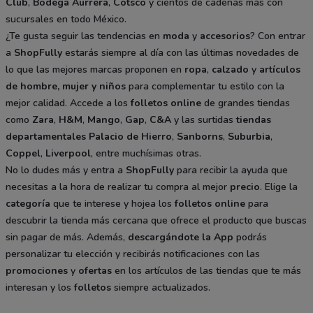
Club
,
Bodega Aurrera
,
Cotsco
y cientos de cadenas más con
sucursales en todo México.
¿Te gusta seguir las tendencias en
moda
y
accesorios
? Con entrar
a
ShopFully
estarás siempre al día con las últimas novedades de
lo que las mejores marcas proponen en
ropa
,
calzado
y
artículos
de hombre, mujer y niños
para complementar tu estilo con la
mejor calidad. Accede a los
folletos online
de grandes tiendas
como
Zara
,
H&M
,
Mango
,
Gap
,
C&A
y las surtidas
tiendas
departamentales
Palacio de Hierro
,
Sanborns
,
Suburbia
,
Coppel
,
Liverpool
, entre muchísimas otras.
No lo dudes más y entra a
ShopFully
para recibir la ayuda que
necesitas a la hora de realizar tu compra al mejor
precio
. Elige la
categoría
que te interese y hojea los
folletos online
para
descubrir la tienda más cercana que ofrece el producto que buscas
sin pagar de más. Además,
descargándote la App
podrás
personalizar tu elección y recibirás notificaciones con las
promociones
y
ofertas
en los artículos de las tiendas que te más
interesan y los
folletos
siempre actualizados.