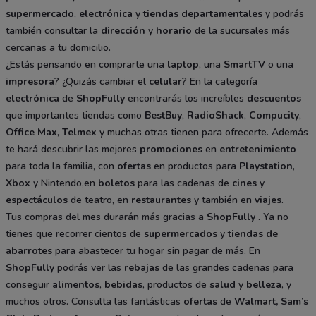
supermercado
,
electrónica
y
tiendas departamentales
y podrás
también consultar la
dirección
y
horario
de la sucursales más
cercanas a tu domicilio.
¿Estás pensando en comprarte una
laptop
, una
SmartTV
o una
impresora
? ¿Quizás cambiar el
celular
? En la categoría
electrónica
de
ShopFully
encontrarás los increíbles
descuentos
que importantes tiendas como
BestBuy
,
RadioShack
,
Compucity
,
Office Max
,
Telmex
y muchas otras tienen para ofrecerte. Además
te hará descubrir las mejores
promociones
en
entretenimiento
para toda la familia, con
ofertas
en productos para
Playstation
,
Xbox
y Nintendo,en
boletos
para las cadenas de
cines
y
espectáculos
de teatro, en
restaurantes
y también en
viajes
.
Tus compras del mes durarán más gracias a
ShopFully
. Ya no
tienes que recorrer cientos de
supermercados
y
tiendas de
abarrotes
para abastecer tu hogar sin pagar de más. En
ShopFully
podrás ver las
rebajas
de las grandes cadenas para
conseguir
alimentos
,
bebidas
, productos de
salud
y
belleza
, y
muchos otros. Consulta las fantásticas
ofertas
de
Walmart
,
Sam’s