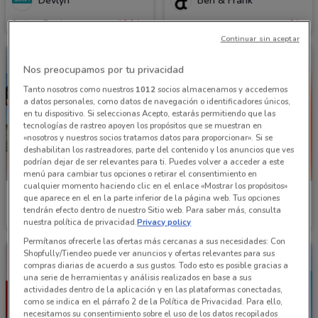
Devlyn
Ben & Frank
Caduca Domingo
12.9 km
6 km
Continuar sin aceptar
Nos preocupamos por tu privacidad
Tanto nosotros como nuestros
1012
socios almacenamos y accedemos
a datos personales, como datos de navegación o identificadores únicos,
en tu dispositivo. Si seleccionas Acepto, estarás permitiendo que las
tecnologías de rastreo apoyen los propósitos que se muestran en
«nosotros y nuestros socios tratamos datos para proporcionar». Si se
deshabilitan los rastreadores, parte del contenido y los anuncios que ves
podrían dejar de ser relevantes para ti. Puedes volver a acceder a este
menú para cambiar tus opciones o retirar el consentimiento en
cualquier momento haciendo clic en el enlace «Mostrar los propósitos»
Sunglass Hut
Solaris
que aparece en el en la parte inferior de la página web. Tus opciones
tendrán efecto dentro de nuestro Sitio web. Para saber más, consulta
12.9 km
13.7 km
nuestra política de privacidad.
Privacy policy
Permítanos ofrecerle las ofertas más cercanas a sus necesidades: Con
Shopfully/Tiendeo puede ver anuncios y ofertas relevantes para sus
compras diarias de acuerdo a sus gustos. Todo esto es posible gracias a
una serie de herramientas y análisis realizados en base a sus
actividades dentro de la aplicación y en las plataformas conectadas,
como se indica en el párrafo 2 de la Política de Privacidad. Para ello,
necesitamos su consentimiento sobre el uso de los datos recopilados