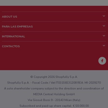
ABOUT US
¿Que es ShopFully?
PARA LAS EMPRESAS
¿Quiénes Somos?
¿Qué Hacemos?
INTERNATIONAL
News & Media
Contacto comercial
Italy
CONTACTOS
Trabaja con nosotros
Brazil
Notificaciones sobre los puntos de venta
France
Notificaciones sobre los folletos
Australia
¿Encontraste un problema en la web o en la aplicación?
New Zealand
© Copyright 2026 Shopfully S.p.A.
Shopfully S.p.A. - Fiscal Code / Vat IT03156531208 REA: MI-2029270
A sole shareholder company subject to the direction and coordination of
MEDIA Central Holding GmbH
Via Giosuè Borsi 9 - 20143 Milan (Italy)
Subscribed and paid-up share capital: € 50.000,00