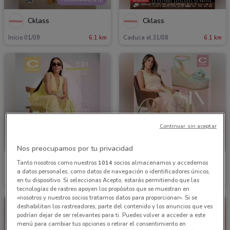
Cklass
Cklass
Inicio 01/09
6.1 km
Caduca el 31/08
6.1 km
Continuar sin aceptar
Nos preocupamos por tu privacidad
Cklass
Cklass
Tanto nosotros como nuestros
1014
socios almacenamos y accedemos
a datos personales, como datos de navegación o identificadores únicos,
Caduca el 31/08
6.1 km
Caduca el 31/12
6.1 km
en tu dispositivo. Si seleccionas Acepto, estarás permitiendo que las
tecnologías de rastreo apoyen los propósitos que se muestran en
«nosotros y nuestros socios tratamos datos para proporcionar». Si se
deshabilitan los rastreadores, parte del contenido y los anuncios que ves
podrían dejar de ser relevantes para ti. Puedes volver a acceder a este
menú para cambiar tus opciones o retirar el consentimiento en