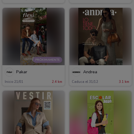
PRÓXIMAMENTE
Pakar
Andrea
Inicio 21/01
2.4 km
Caduca el 31/12
3.1 km