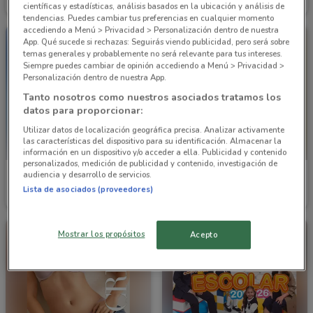
Inicio 01/09
2.1 km
Inicio 01/09
2.1 km
científicas y estadísticas, análisis basados en la ubicación y análisis de
tendencias. Puedes cambiar tus preferencias en cualquier momento
accediendo a Menú > Privacidad > Personalización dentro de nuestra
App. Qué sucede si rechazas: Seguirás viendo publicidad, pero será sobre
temas generales y probablemente no será relevante para tus intereses.
Siempre puedes cambiar de opinión accediendo a Menú > Privacidad >
Personalización dentro de nuestra App.
Tanto nosotros como nuestros asociados tratamos los
datos para proporcionar:
Utilizar datos de localización geográfica precisa. Analizar activamente
las características del dispositivo para su identificación. Almacenar la
información en un dispositivo y/o acceder a ella. Publicidad y contenido
personalizados, medición de publicidad y contenido, investigación de
audiencia y desarrollo de servicios.
Cklass
Cklass
Lista de asociados (proveedores)
Caduca el 31/08
6.1 km
Caduca el 30/09
6.1 km
Mostrar los propósitos
Acepto