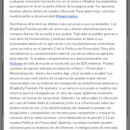
cualquier momento haciendo clic en el enlace «Mostrar los propósitos»
que aparece en el en la parte inferior de la página web. Tus opciones
tendrán efecto dentro de nuestro Sitio web. Para saber más, consulta
nuestra política de privacidad.
Privacy policy
Permítanos ofrecerle las ofertas más cercanas a sus necesidades: Con
Shopfully/Tiendeo puede ver anuncios y ofertas relevantes para sus
PRÓXIMAMENTE
compras diarias de acuerdo a sus gustos. Todo esto es posible gracias a
una serie de herramientas y análisis realizados en base a sus
Cklass
Cklass
actividades dentro de la aplicación y en las plataformas conectadas,
como se indica en el párrafo 2 de la Política de Privacidad. Para ello,
Caduca el 31/08
6.1 km
Inicio 01/12
6.1 km
necesitamos su consentimiento sobre el uso de los datos recopilados
para este fin. Si aceptas compartiremos tus datos personales con
Partners
de todo el mundo a través del uso de SDK externos. Puedes
cambiar de opinión siempre accediendo a Menu > Privacidad >
Personalización, dentro de nuestra App. ¿Qué sucede si acepta? Los
anuncios que verá dentro de la aplicación pueden tratar temas
relacionados con su historial de navegación en plataformas externas a
Shopfully/Tiendeo. Por ejemplo, si un servicio vinculado a nosotros nos
informa que ha navegado por un sitio de viajes, podemos mostrarle
ofertas con temas de vacaciones. Además, los datos sobre la ubicación
(en caso de haber dado el consenso) junto a la información sobre las
prestaciones de red, y los identificadores del dispositivo pueden ser
PRÓXIMAMENTE
PRÓXIMAMENTE
recopilados y compartidos con terceros para comprender y mejorar la
conexión de las redes wireless, como detallado en el párrafo 13.b de
Price Shoes
Price Shoes
nuestra Política de Provacidad. Además, tus datos también pueden
utilizarse para la elaboración de informes, investigaciones de mercado,