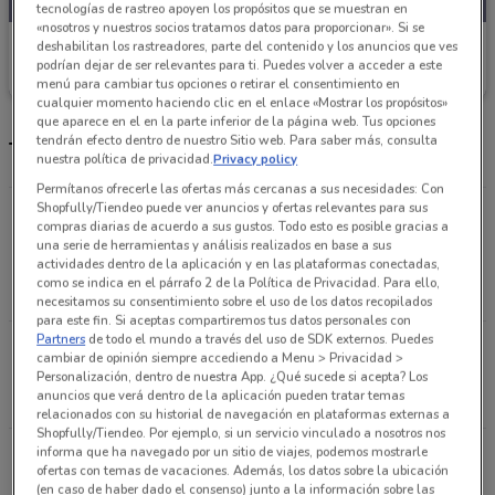
tecnologías de rastreo apoyen los propósitos que se muestran en
«nosotros y nuestros socios tratamos datos para proporcionar». Si se
H&M
deshabilitan los rastreadores, parte del contenido y los anuncios que ves
podrían dejar de ser relevantes para ti. Puedes volver a acceder a este
Caduca el 31/08
13.3 km
menú para cambiar tus opciones o retirar el consentimiento en
cualquier momento haciendo clic en el enlace «Mostrar los propósitos»
que aparece en el en la parte inferior de la página web. Tus opciones
tendrán efecto dentro de nuestro Sitio web. Para saber más, consulta
Tienda H&M y horario
nuestra política de privacidad.
Privacy policy
Permítanos ofrecerle las ofertas más cercanas a sus necesidades: Con
Shopfully/Tiendeo puede ver anuncios y ofertas relevantes para sus
Via Jose Lopez Portillo #1, Col. San Francisco
compras diarias de acuerdo a sus gustos. Todo esto es posible gracias a
Coacalco, Cocalco de Berriozabal Ciudad De
una serie de herramientas y análisis realizados en base a sus
actividades dentro de la aplicación y en las plataformas conectadas,
México
como se indica en el párrafo 2 de la Política de Privacidad. Para ello,
13.3 km
CERRADO
necesitamos su consentimiento sobre el uso de los datos recopilados
para este fin. Si aceptas compartiremos tus datos personales con
Partners
de todo el mundo a través del uso de SDK externos. Puedes
Via Vallejo, Calz Vallejo S/N Colonia Sta Cruz de
cambiar de opinión siempre accediendo a Menu > Privacidad >
las Salinas Ciudad De México
Personalización, dentro de nuestra App. ¿Qué sucede si acepta? Los
anuncios que verá dentro de la aplicación pueden tratar temas
14.8 km
CERRADO
relacionados con su historial de navegación en plataformas externas a
Shopfully/Tiendeo. Por ejemplo, si un servicio vinculado a nosotros nos
informa que ha navegado por un sitio de viajes, podemos mostrarle
Calle Ote., No. 158 389, Ciudad De México
ofertas con temas de vacaciones. Además, los datos sobre la ubicación
15.1 km
CERRADO
(en caso de haber dado el consenso) junto a la información sobre las