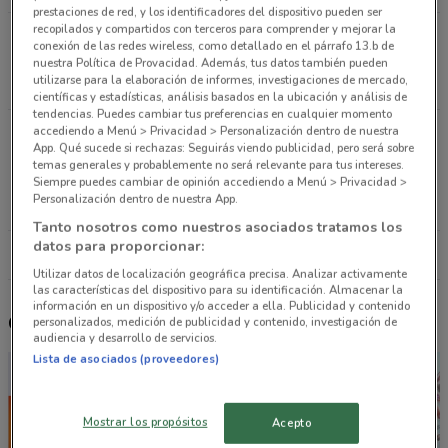
prestaciones de red, y los identificadores del dispositivo pueden ser
recopilados y compartidos con terceros para comprender y mejorar la
Calle Francisco I. Madero #26 & #28, Col. Centro,
conexión de las redes wireless, como detallado en el párrafo 13.b de
Delecgación Cuauhtemoc Ciudad De México
nuestra Política de Provacidad. Además, tus datos también pueden
utilizarse para la elaboración de informes, investigaciones de mercado,
17.5 km
CERRADO
científicas y estadísticas, análisis basados en la ubicación y análisis de
tendencias. Puedes cambiar tus preferencias en cualquier momento
accediendo a Menú > Privacidad > Personalización dentro de nuestra
Sor Juana Inés de La Cruz #232 & 280, Colonia San
App. Qué sucede si rechazas: Seguirás viendo publicidad, pero será sobre
Lorenzo, Municipio de Tlalnepantla de Baz Ciudad
temas generales y probablemente no será relevante para tus intereses.
De México
Siempre puedes cambiar de opinión accediendo a Menú > Privacidad >
Personalización dentro de nuestra App.
18.6 km
CERRADO
Tanto nosotros como nuestros asociados tratamos los
datos para proporcionar:
Todas las tiendas H&M
Utilizar datos de localización geográfica precisa. Analizar activamente
las características del dispositivo para su identificación. Almacenar la
información en un dispositivo y/o acceder a ella. Publicidad y contenido
Otros catálogos cercanos
personalizados, medición de publicidad y contenido, investigación de
audiencia y desarrollo de servicios.
Lista de asociados (proveedores)
Mostrar los propósitos
Acepto