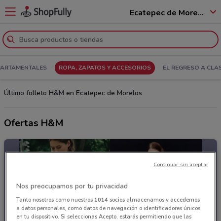
Ecatepec de Morelos - 55100
PARTAMENTALES
ROPA, ZAPATOS Y ACCESORIOS
EL REGRESO A CLA
Último folleto H&M en Ecatepec de Morelos
Ofertas H&M
Continuar sin aceptar
Nos preocupamos por tu privacidad
Tanto nosotros como nuestros
1014
socios almacenamos y accedemos
a datos personales, como datos de navegación o identificadores únicos,
en tu dispositivo. Si seleccionas Acepto, estarás permitiendo que las