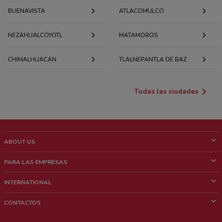
BUENAVISTA
ATLACOMULCO
NEZAHUALCÓYOTL
MATAMOROS
CHIMALHUACÁN
TLALNEPANTLA DE BAZ
Todas las ciudades
ABOUT US
¿Que es ShopFully?
PARA LAS EMPRESAS
¿Quiénes Somos?
¿Qué Hacemos?
INTERNATIONAL
News & Media
Contacto comercial
Italy
CONTACTOS
Trabaja con nosotros
Brazil
Notificaciones sobre los puntos de venta