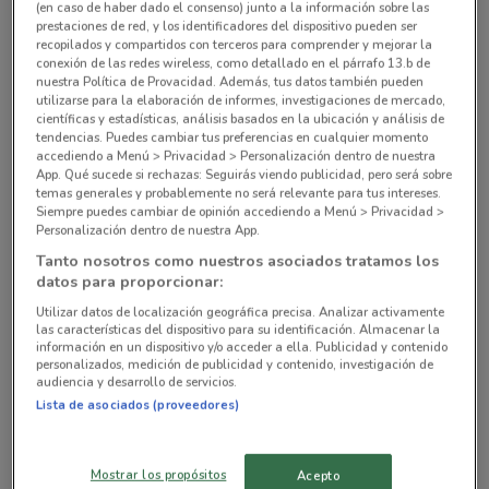
(en caso de haber dado el consenso) junto a la información sobre las
prestaciones de red, y los identificadores del dispositivo pueden ser
Av. Central Alta TensiónCol. Alfonso XIII Álvaro
recopilados y compartidos con terceros para comprender y mejorar la
conexión de las redes wireless, como detallado en el párrafo 13.b de
Obregón
nuestra Política de Provacidad. Además, tus datos también pueden
3.4 km
ABIERTO
utilizarse para la elaboración de informes, investigaciones de mercado,
científicas y estadísticas, análisis basados en la ubicación y análisis de
tendencias. Puedes cambiar tus preferencias en cualquier momento
Eje 10 #546Col. los Reyes en Coyoacán Coyoacán
accediendo a Menú > Privacidad > Personalización dentro de nuestra
6.2 km
ABIERTO
App. Qué sucede si rechazas: Seguirás viendo publicidad, pero será sobre
temas generales y probablemente no será relevante para tus intereses.
Siempre puedes cambiar de opinión accediendo a Menú > Privacidad >
Av. del Taller #370Col. 24 de Abril Venustiano
Personalización dentro de nuestra App.
Carranza
Tanto nosotros como nuestros asociados tratamos los
6.2 km
ABIERTO
datos para proporcionar:
Utilizar datos de localización geográfica precisa. Analizar activamente
las características del dispositivo para su identificación. Almacenar la
Av. Ejército Nacional Polanco, 769 Miguel Hidalgo
información en un dispositivo y/o acceder a ella. Publicidad y contenido
6.2 km
ABIERTO
personalizados, medición de publicidad y contenido, investigación de
audiencia y desarrollo de servicios.
Lista de asociados (proveedores)
Av. San Jerónimo esq. Periférico #630Col. la Otra
Banda Álvaro Obregón
8 km
ABIERTO
Mostrar los propósitos
Acepto