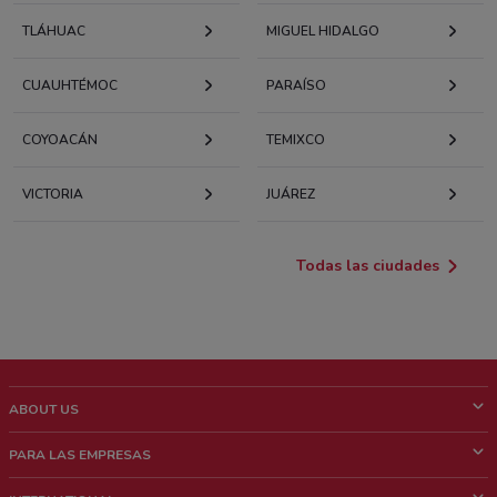
TLÁHUAC
MIGUEL HIDALGO
CUAUHTÉMOC
PARAÍSO
COYOACÁN
TEMIXCO
VICTORIA
JUÁREZ
Todas las ciudades
ABOUT US
¿Que es ShopFully?
PARA LAS EMPRESAS
¿Quiénes Somos?
¿Qué Hacemos?