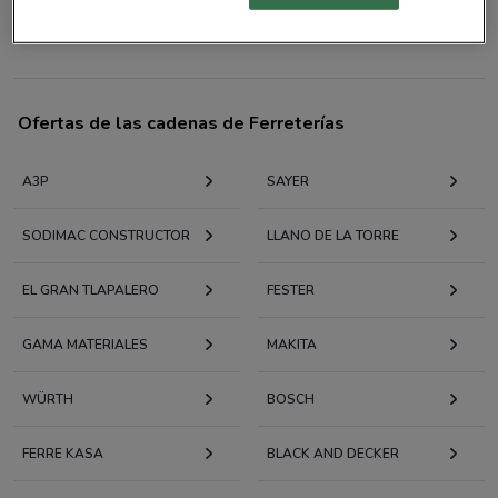
Todas las tiendas The Home Depot
Ofertas de las cadenas de Ferreterías
A3P
SAYER
SODIMAC CONSTRUCTOR
LLANO DE LA TORRE
EL GRAN TLAPALERO
FESTER
GAMA MATERIALES
MAKITA
WÜRTH
BOSCH
FERRE KASA
BLACK AND DECKER