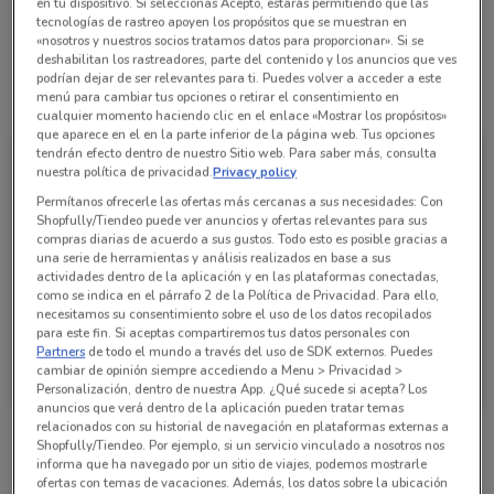
en tu dispositivo. Si seleccionas Acepto, estarás permitiendo que las
The Home Depot Atizapán de Zaragoza
tecnologías de rastreo apoyen los propósitos que se muestran en
«nosotros y nuestros socios tratamos datos para proporcionar». Si se
deshabilitan los rastreadores, parte del contenido y los anuncios que ves
podrían dejar de ser relevantes para ti. Puedes volver a acceder a este
Todas las ofertas de esta tienda
menú para cambiar tus opciones o retirar el consentimiento en
cualquier momento haciendo clic en el enlace «Mostrar los propósitos»
que aparece en el en la parte inferior de la página web. Tus opciones
tendrán efecto dentro de nuestro Sitio web. Para saber más, consulta
nuestra política de privacidad.
Privacy policy
Permítanos ofrecerle las ofertas más cercanas a sus necesidades: Con
Shopfully/Tiendeo puede ver anuncios y ofertas relevantes para sus
compras diarias de acuerdo a sus gustos. Todo esto es posible gracias a
una serie de herramientas y análisis realizados en base a sus
actividades dentro de la aplicación y en las plataformas conectadas,
como se indica en el párrafo 2 de la Política de Privacidad. Para ello,
necesitamos su consentimiento sobre el uso de los datos recopilados
para este fin. Si aceptas compartiremos tus datos personales con
Partners
de todo el mundo a través del uso de SDK externos. Puedes
The Home Depot
cambiar de opinión siempre accediendo a Menu > Privacidad >
Personalización, dentro de nuestra App. ¿Qué sucede si acepta? Los
Caduca Miércoles
3.4 km
anuncios que verá dentro de la aplicación pueden tratar temas
relacionados con su historial de navegación en plataformas externas a
Shopfully/Tiendeo. Por ejemplo, si un servicio vinculado a nosotros nos
informa que ha navegado por un sitio de viajes, podemos mostrarle
Sucursales The Home Depot alrededor
ofertas con temas de vacaciones. Además, los datos sobre la ubicación