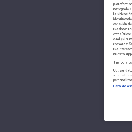
plataformas 
navegado po
la ubicación
identificado
conexión de
tus datos ta
estadísticas
cualquier m
rechazas: S
tus interes
nuestra App
Tanto no
Utilizar dat
su identific
personalizad
Lista de as