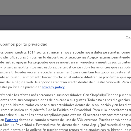
Con
upamos por tu privacidad
ros como nuestros
1014
socios almacenamos y accedemos a datos personales, como 
 identificadores únicos, en tu dispositivo. Si seleccionas Acepto, estarás permitiendo
de rastreo apoyen los propósitos que se muestran en «nosotros y nuestros socios trat
». Si se deshabilitan los rastreadores, parte del contenido y los anuncios que ves podr
es para ti. Puedes volver a acceder a este menú para cambiar tus opciones o retirar el
nto en cualquier momento haciendo clic en el enlace «Mostrar los propósitos» que ap
erior de la página web. Tus opciones tendrán efecto dentro de nuestro Sitio web. Para
stra política de privacidad.
Privacy policy
ofrecerle las ofertas más cercanas a sus necesidades: Con Shopfully/Tiendeo puede v
vantes para sus compras diarias de acuerdo a sus gustos. Todo esto es posible gracias 
 y análisis realizados en base a sus actividades dentro de la aplicación y en las pl
como se indica en el párrafo 2 de la Política de Privacidad. Para ello, necesitamos s
to sobre el uso de los datos recopilados para este fin. Si aceptas compartiremos tus 
con
Partners
de todo el mundo a través del uso de SDK externos. Puedes cambiar de o
a Menu > Privacidad > Personalización, dentro de nuestra App. ¿Qué sucede si acept
e verá dentro de la aplicación pueden tratar temas relacionados con su historial de