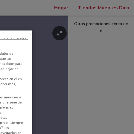
Hogar
Tiendas Muebles Dico
Otras promociones cerca de
ti
tinuar sin aceptar
datos de
 que las
amos datos para
ían dejar de
arece en el en
 saber más,
er anuncios y
a una serie de
ataformas
u
datos
pinión siempre
a? Los
 navegación en