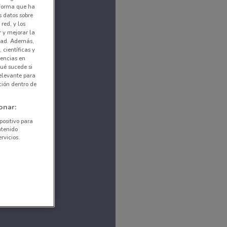
nforma que ha
s datos sobre
red, y los
r y mejorar la
idad. Además,
 científicas y
rencias en
ué sucede si
elevante para
ción dentro de
onar:
positivo para
ntenido
rvicios.