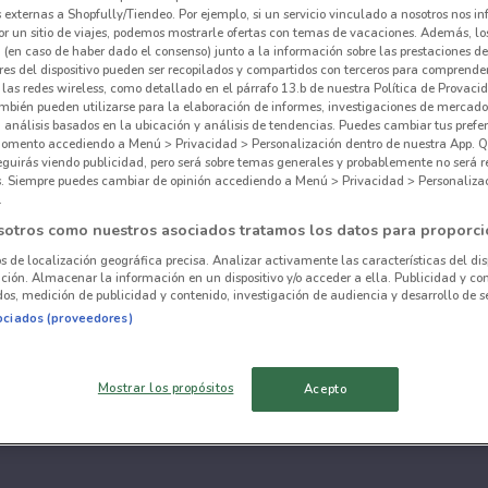
externas a Shopfully/Tiendeo. Por ejemplo, si un servicio vinculado a nosotros nos i
r un sitio de viajes, podemos mostrarle ofertas con temas de vacaciones. Además, lo
 (en caso de haber dado el consenso) junto a la información sobre las prestaciones de 
res del dispositivo pueden ser recopilados y compartidos con terceros para comprende
 las redes wireless, como detallado en el párrafo 13.b de nuestra Política de Provac
mbién pueden utilizarse para la elaboración de informes, investigaciones de mercado,
, análisis basados en la ubicación y análisis de tendencias. Puedes cambiar tus prefe
omento accediendo a Menú > Privacidad > Personalización dentro de nuestra App. Q
eguirás viendo publicidad, pero será sobre temas generales y probablemente no será r
es. Siempre puedes cambiar de opinión accediendo a Menú > Privacidad > Personaliza
.
sotros como nuestros asociados tratamos los datos para proporci
os de localización geográfica precisa. Analizar activamente las características del dis
ación. Almacenar la información en un dispositivo y/o acceder a ella. Publicidad y co
os, medición de publicidad y contenido, investigación de audiencia y desarrollo de se
ociados (proveedores)
Mostrar los propósitos
Acepto