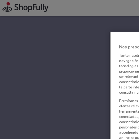
Nos preoc
Tanto nosot
navegación o
tecnologías 
proporcionar
ser relevant
consentimie
la parte inf
consulta nue
Permítanos 
ofertas rele
herramientas
conectadas, 
consentimien
personales 
accediendo 
anuncios qu