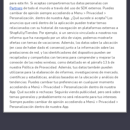
para este fin. Si aceptas compartiremos tus datos personales con
Partners
de todo el mundo a través del uso de SDK externos. Puedes
cambiar de opinión siempre accediendo a Menu > Privacidad >
Personalización, dentro de nuestra App. ¿Qué sucede si acepta? Los
anuncios que verá dentro de la aplicación pueden tratar temas
relacionados con su historial de navegación en plataformas externas a
Shopfully/Tiendeo. Por ejemplo, si un servicio vinculado a nosotros nos
informa que ha navegado por un sitio de viajes, podemos mostrarle
ofertas con temas de vacaciones. Además, los datos sobre la ubicación
(en caso de haber dado el consenso) junto a la información sobre las
prestaciones de red, y los identificadores del dispositivo pueden ser
recopilados y compartidos con terceros para comprender y mejorar la
conexión de las redes wireless, como detallado en el párrafo 13.b de
nuestra Política de Provacidad. Además, tus datos también pueden
utilizarse para la elaboración de informes, investigaciones de mercado,
científicas y estadísticas, análisis basados en la ubicación y análisis de
tendencias. Puedes cambiar tus preferencias en cualquier momento
accediendo a Menú > Privacidad > Personalización dentro de nuestra
App. Qué sucede si rechazas: Seguirás viendo publicidad, pero será sobre
temas generales y probablemente no será relevante para tus intereses.
Siempre puedes cambiar de opinión accediendo a Menú > Privacidad >
Personalización dentro de nuestra App.
Tanto nosotros como nuestros asociados tratamos los
datos para proporcionar:
Utilizar datos de localización geográfica precisa. Analizar activamente