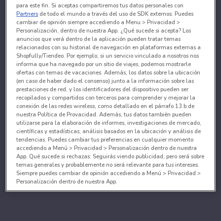
para este fin. Si aceptas compartiremos tus datos personales con
Partners
de todo el mundo a través del uso de SDK externos. Puedes
cambiar de opinión siempre accediendo a Menu > Privacidad >
Personalización, dentro de nuestra App. ¿Qué sucede si acepta? Los
anuncios que verá dentro de la aplicación pueden tratar temas
relacionados con su historial de navegación en plataformas externas a
Shopfully/Tiendeo. Por ejemplo, si un servicio vinculado a nosotros nos
informa que ha navegado por un sitio de viajes, podemos mostrarle
ofertas con temas de vacaciones. Además, los datos sobre la ubicación
(en caso de haber dado el consenso) junto a la información sobre las
prestaciones de red, y los identificadores del dispositivo pueden ser
recopilados y compartidos con terceros para comprender y mejorar la
conexión de las redes wireless, como detallado en el párrafo 13.b de
nuestra Política de Provacidad. Además, tus datos también pueden
utilizarse para la elaboración de informes, investigaciones de mercado,
científicas y estadísticas, análisis basados en la ubicación y análisis de
tendencias. Puedes cambiar tus preferencias en cualquier momento
accediendo a Menú > Privacidad > Personalización dentro de nuestra
App. Qué sucede si rechazas: Seguirás viendo publicidad, pero será sobre
temas generales y probablemente no será relevante para tus intereses.
Siempre puedes cambiar de opinión accediendo a Menú > Privacidad >
Personalización dentro de nuestra App.
Tanto nosotros como nuestros asociados tratamos los
datos para proporcionar:
Utilizar datos de localización geográfica precisa. Analizar activamente