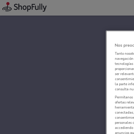
Nos preoc
Tanto nosot
navegación o
tecnologías 
proporcionar
ser relevant
consentimie
la parte inf
consulta nue
Permítanos 
ofertas rele
herramientas
conectadas, 
consentimien
personales 
accediendo 
anuncios qu