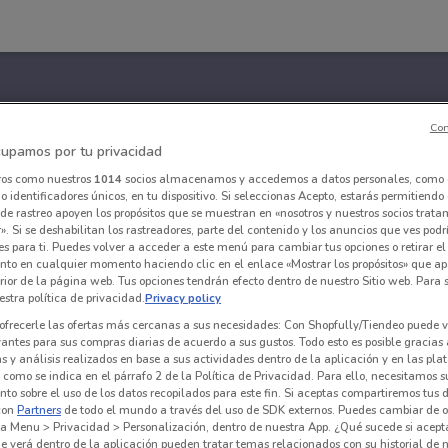
Con
upamos por tu privacidad
ros como nuestros
1014
socios almacenamos y accedemos a datos personales, como 
 identificadores únicos, en tu dispositivo. Si seleccionas Acepto, estarás permitiendo
de rastreo apoyen los propósitos que se muestran en «nosotros y nuestros socios trat
». Si se deshabilitan los rastreadores, parte del contenido y los anuncios que ves podr
es para ti. Puedes volver a acceder a este menú para cambiar tus opciones o retirar el
nto en cualquier momento haciendo clic en el enlace «Mostrar los propósitos» que ap
erior de la página web. Tus opciones tendrán efecto dentro de nuestro Sitio web. Para
stra política de privacidad.
Privacy policy
ofrecerle las ofertas más cercanas a sus necesidades: Con Shopfully/Tiendeo puede v
vantes para sus compras diarias de acuerdo a sus gustos. Todo esto es posible gracias 
 y análisis realizados en base a sus actividades dentro de la aplicación y en las pl
como se indica en el párrafo 2 de la Política de Privacidad. Para ello, necesitamos s
to sobre el uso de los datos recopilados para este fin. Si aceptas compartiremos tus 
con
Partners
de todo el mundo a través del uso de SDK externos. Puedes cambiar de o
a Menu > Privacidad > Personalización, dentro de nuestra App. ¿Qué sucede si acept
e verá dentro de la aplicación pueden tratar temas relacionados con su historial de