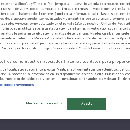
externas a Shopfully/Tiendeo. Por ejemplo, si un servicio vinculado a nosotros nos i
r un sitio de viajes, podemos mostrarle ofertas con temas de vacaciones. Además, lo
 (en caso de haber dado el consenso) junto a la información sobre las prestaciones de 
res del dispositivo pueden ser recopilados y compartidos con terceros para comprende
 las redes wireless, como detallado en el párrafo 13.b de nuestra Política de Provac
mbién pueden utilizarse para la elaboración de informes, investigaciones de mercado,
, análisis basados en la ubicación y análisis de tendencias. Puedes cambiar tus prefe
omento accediendo a Menú > Privacidad > Personalización dentro de nuestra App. Q
eguirás viendo publicidad, pero será sobre temas generales y probablemente no será r
es. Siempre puedes cambiar de opinión accediendo a Menú > Privacidad > Personaliza
.
sotros como nuestros asociados tratamos los datos para proporci
os de localización geográfica precisa. Analizar activamente las características del dis
ación. Almacenar la información en un dispositivo y/o acceder a ella. Publicidad y co
os, medición de publicidad y contenido, investigación de audiencia y desarrollo de se
ociados (proveedores)
Mostrar los propósitos
Acepto