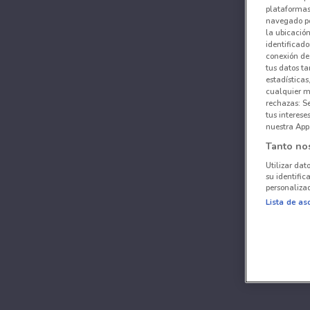
plataformas 
navegado po
la ubicación
identificado
conexión de
tus datos ta
estadísticas
cualquier m
rechazas: S
tus interes
nuestra App
Tanto no
Utilizar dat
su identific
personalizad
Lista de as