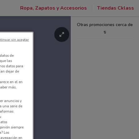
Ropa, Zapatos y Accesorios
Tiendas Cklass
Otras promociones cerca de
ti
tinuar sin aceptar
datos de
 que las
amos datos para
ían dejar de
arece en el en
 saber más,
er anuncios y
a una serie de
ataformas
u
datos
pinión siempre
a? Los
 navegación en