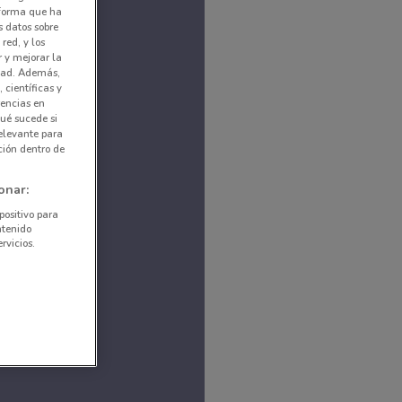
nforma que ha
s datos sobre
red, y los
r y mejorar la
idad. Además,
 científicas y
rencias en
ué sucede si
elevante para
ción dentro de
onar:
positivo para
ntenido
rvicios.