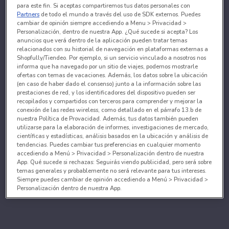
para este fin. Si aceptas compartiremos tus datos personales con
Partners
de todo el mundo a través del uso de SDK externos. Puedes
cambiar de opinión siempre accediendo a Menu > Privacidad >
Personalización, dentro de nuestra App. ¿Qué sucede si acepta? Los
anuncios que verá dentro de la aplicación pueden tratar temas
relacionados con su historial de navegación en plataformas externas a
Shopfully/Tiendeo. Por ejemplo, si un servicio vinculado a nosotros nos
informa que ha navegado por un sitio de viajes, podemos mostrarle
ofertas con temas de vacaciones. Además, los datos sobre la ubicación
(en caso de haber dado el consenso) junto a la información sobre las
prestaciones de red, y los identificadores del dispositivo pueden ser
recopilados y compartidos con terceros para comprender y mejorar la
conexión de las redes wireless, como detallado en el párrafo 13.b de
nuestra Política de Provacidad. Además, tus datos también pueden
utilizarse para la elaboración de informes, investigaciones de mercado,
científicas y estadísticas, análisis basados en la ubicación y análisis de
tendencias. Puedes cambiar tus preferencias en cualquier momento
accediendo a Menú > Privacidad > Personalización dentro de nuestra
App. Qué sucede si rechazas: Seguirás viendo publicidad, pero será sobre
temas generales y probablemente no será relevante para tus intereses.
Siempre puedes cambiar de opinión accediendo a Menú > Privacidad >
Personalización dentro de nuestra App.
Tanto nosotros como nuestros asociados tratamos los
datos para proporcionar:
Utilizar datos de localización geográfica precisa. Analizar activamente