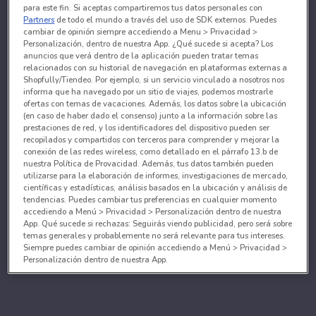
para este fin. Si aceptas compartiremos tus datos personales con
Partners
de todo el mundo a través del uso de SDK externos. Puedes
cambiar de opinión siempre accediendo a Menu > Privacidad >
Personalización, dentro de nuestra App. ¿Qué sucede si acepta? Los
anuncios que verá dentro de la aplicación pueden tratar temas
relacionados con su historial de navegación en plataformas externas a
Shopfully/Tiendeo. Por ejemplo, si un servicio vinculado a nosotros nos
informa que ha navegado por un sitio de viajes, podemos mostrarle
ofertas con temas de vacaciones. Además, los datos sobre la ubicación
(en caso de haber dado el consenso) junto a la información sobre las
prestaciones de red, y los identificadores del dispositivo pueden ser
recopilados y compartidos con terceros para comprender y mejorar la
conexión de las redes wireless, como detallado en el párrafo 13.b de
nuestra Política de Provacidad. Además, tus datos también pueden
utilizarse para la elaboración de informes, investigaciones de mercado,
científicas y estadísticas, análisis basados en la ubicación y análisis de
tendencias. Puedes cambiar tus preferencias en cualquier momento
accediendo a Menú > Privacidad > Personalización dentro de nuestra
App. Qué sucede si rechazas: Seguirás viendo publicidad, pero será sobre
temas generales y probablemente no será relevante para tus intereses.
Siempre puedes cambiar de opinión accediendo a Menú > Privacidad >
Personalización dentro de nuestra App.
Tanto nosotros como nuestros asociados tratamos los
datos para proporcionar:
Utilizar datos de localización geográfica precisa. Analizar activamente