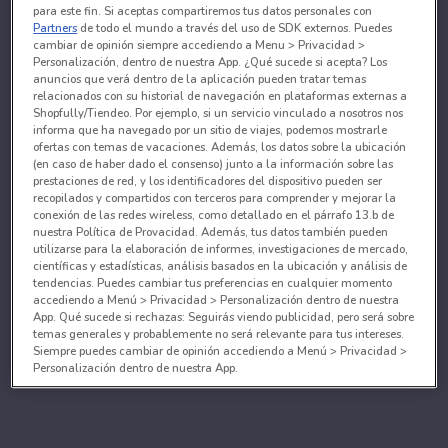
para este fin. Si aceptas compartiremos tus datos personales con
Partners
de todo el mundo a través del uso de SDK externos. Puedes
cambiar de opinión siempre accediendo a Menu > Privacidad >
Personalización, dentro de nuestra App. ¿Qué sucede si acepta? Los
anuncios que verá dentro de la aplicación pueden tratar temas
relacionados con su historial de navegación en plataformas externas a
Shopfully/Tiendeo. Por ejemplo, si un servicio vinculado a nosotros nos
informa que ha navegado por un sitio de viajes, podemos mostrarle
ofertas con temas de vacaciones. Además, los datos sobre la ubicación
(en caso de haber dado el consenso) junto a la información sobre las
prestaciones de red, y los identificadores del dispositivo pueden ser
recopilados y compartidos con terceros para comprender y mejorar la
conexión de las redes wireless, como detallado en el párrafo 13.b de
nuestra Política de Provacidad. Además, tus datos también pueden
utilizarse para la elaboración de informes, investigaciones de mercado,
científicas y estadísticas, análisis basados en la ubicación y análisis de
tendencias. Puedes cambiar tus preferencias en cualquier momento
accediendo a Menú > Privacidad > Personalización dentro de nuestra
App. Qué sucede si rechazas: Seguirás viendo publicidad, pero será sobre
temas generales y probablemente no será relevante para tus intereses.
Siempre puedes cambiar de opinión accediendo a Menú > Privacidad >
Personalización dentro de nuestra App.
Tanto nosotros como nuestros asociados tratamos los
datos para proporcionar:
Utilizar datos de localización geográfica precisa. Analizar activamente