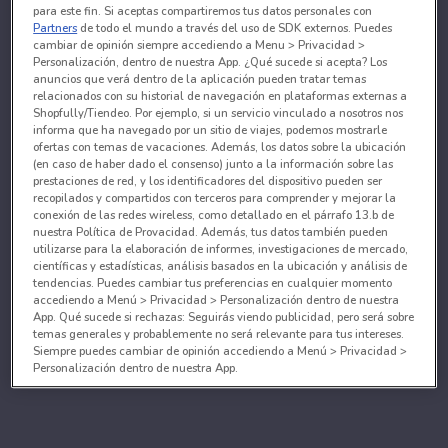
para este fin. Si aceptas compartiremos tus datos personales con
Partners
de todo el mundo a través del uso de SDK externos. Puedes
cambiar de opinión siempre accediendo a Menu > Privacidad >
Personalización, dentro de nuestra App. ¿Qué sucede si acepta? Los
anuncios que verá dentro de la aplicación pueden tratar temas
relacionados con su historial de navegación en plataformas externas a
Shopfully/Tiendeo. Por ejemplo, si un servicio vinculado a nosotros nos
informa que ha navegado por un sitio de viajes, podemos mostrarle
ofertas con temas de vacaciones. Además, los datos sobre la ubicación
(en caso de haber dado el consenso) junto a la información sobre las
prestaciones de red, y los identificadores del dispositivo pueden ser
recopilados y compartidos con terceros para comprender y mejorar la
conexión de las redes wireless, como detallado en el párrafo 13.b de
nuestra Política de Provacidad. Además, tus datos también pueden
utilizarse para la elaboración de informes, investigaciones de mercado,
científicas y estadísticas, análisis basados en la ubicación y análisis de
tendencias. Puedes cambiar tus preferencias en cualquier momento
accediendo a Menú > Privacidad > Personalización dentro de nuestra
App. Qué sucede si rechazas: Seguirás viendo publicidad, pero será sobre
temas generales y probablemente no será relevante para tus intereses.
Siempre puedes cambiar de opinión accediendo a Menú > Privacidad >
Personalización dentro de nuestra App.
Tanto nosotros como nuestros asociados tratamos los
datos para proporcionar:
Utilizar datos de localización geográfica precisa. Analizar activamente