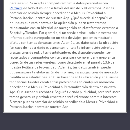
para este fin. Si aceptas compartiremos tus datos personales con
Partners
de todo el mundo a través del uso de SDK externos. Puedes
cambiar de opinión siempre accediendo a Menu > Privacidad >
Personalización, dentro de nuestra App. ¿Qué sucede si acepta? Los
anuncios que verá dentro de la aplicación pueden tratar temas
relacionados con su historial de navegación en plataformas externas a
Shopfully/Tiendeo. Por ejemplo, si un servicio vinculado a nosotros nos
informa que ha navegado por un sitio de viajes, podemos mostrarle
ofertas con temas de vacaciones. Además, los datos sobre la ubicación
(en caso de haber dado el consenso) junto a la información sobre las
prestaciones de red, y los identificadores del dispositivo pueden ser
recopilados y compartidos con terceros para comprender y mejorar la
conexión de las redes wireless, como detallado en el párrafo 13.b de
nuestra Política de Provacidad. Además, tus datos también pueden
utilizarse para la elaboración de informes, investigaciones de mercado,
científicas y estadísticas, análisis basados en la ubicación y análisis de
tendencias. Puedes cambiar tus preferencias en cualquier momento
accediendo a Menú > Privacidad > Personalización dentro de nuestra
App. Qué sucede si rechazas: Seguirás viendo publicidad, pero será sobre
temas generales y probablemente no será relevante para tus intereses.
Siempre puedes cambiar de opinión accediendo a Menú > Privacidad >
Personalización dentro de nuestra App.
Tanto nosotros como nuestros asociados tratamos los
datos para proporcionar:
Utilizar datos de localización geográfica precisa. Analizar activamente