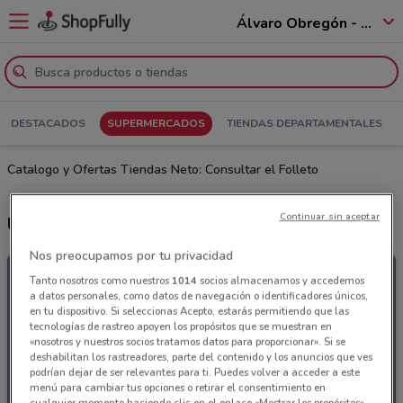
Álvaro Obregón - 01520
DESTACADOS
SUPERMERCADOS
TIENDAS DEPARTAMENTALES
Catalogo y Ofertas Tiendas Neto: Consultar el Folleto
Continuar sin aceptar
Últimas ofertas Tiendas Neto
Nos preocupamos por tu privacidad
Tanto nosotros como nuestros
1014
socios almacenamos y accedemos
a datos personales, como datos de navegación o identificadores únicos,
en tu dispositivo. Si seleccionas Acepto, estarás permitiendo que las
tecnologías de rastreo apoyen los propósitos que se muestran en
«nosotros y nuestros socios tratamos datos para proporcionar». Si se
deshabilitan los rastreadores, parte del contenido y los anuncios que ves
podrían dejar de ser relevantes para ti. Puedes volver a acceder a este
menú para cambiar tus opciones o retirar el consentimiento en
cualquier momento haciendo clic en el enlace «Mostrar los propósitos»