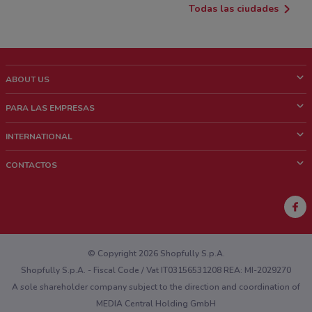
Todas las ciudades
ABOUT US
¿Que es ShopFully?
PARA LAS EMPRESAS
¿Quiénes Somos?
¿Qué Hacemos?
INTERNATIONAL
News & Media
Contacto comercial
Italy
CONTACTOS
Trabaja con nosotros
Brazil
Notificaciones sobre los puntos de venta
France
Notificaciones sobre los folletos
Australia
¿Encontraste un problema en la web o en la aplicación?
New Zealand
© Copyright 2026 Shopfully S.p.A.
Shopfully S.p.A. - Fiscal Code / Vat IT03156531208 REA: MI-2029270
A sole shareholder company subject to the direction and coordination of
MEDIA Central Holding GmbH