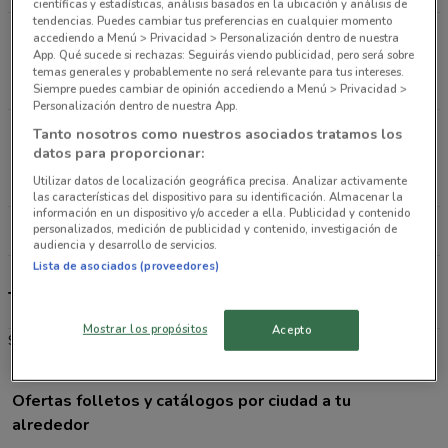
científicas y estadísticas, análisis basados en la ubicación y análisis de
tendencias. Puedes cambiar tus preferencias en cualquier momento
AVENIDA COYOACAN EJE 3 PONIENTE N° 1430,
accediendo a Menú > Privacidad > Personalización dentro de nuestra
App. Qué sucede si rechazas: Seguirás viendo publicidad, pero será sobre
COLONIA DEL VALLE SUR Del Benito Juarez
temas generales y probablemente no será relevante para tus intereses.
2.2 km
Siempre puedes cambiar de opinión accediendo a Menú > Privacidad >
Personalización dentro de nuestra App.
Calle Dr. Jiménez #286, Col. Doctores Ciudad De
Tanto nosotros como nuestros asociados tratamos los
datos para proporcionar:
México
3.1 km
Utilizar datos de localización geográfica precisa. Analizar activamente
las características del dispositivo para su identificación. Almacenar la
información en un dispositivo y/o acceder a ella. Publicidad y contenido
personalizados, medición de publicidad y contenido, investigación de
Todas las tiendas Tiendas Neto
audiencia y desarrollo de servicios.
Lista de asociados (proveedores)
Tiendas Neto
Mostrar los propósitos
Acepto
Supermercado
Ofertas folletos y catálogos por ciudad a tu
alrededor