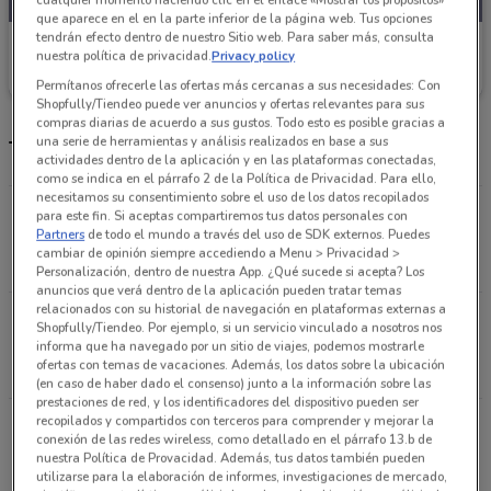
que aparece en el en la parte inferior de la página web. Tus opciones
tendrán efecto dentro de nuestro Sitio web. Para saber más, consulta
Tiendas Neto
nuestra política de privacidad.
Privacy policy
Caduca el 31/08
1.1 km
Permítanos ofrecerle las ofertas más cercanas a sus necesidades: Con
Shopfully/Tiendeo puede ver anuncios y ofertas relevantes para sus
compras diarias de acuerdo a sus gustos. Todo esto es posible gracias a
una serie de herramientas y análisis realizados en base a sus
Tiendas Tiendas Neto más cercanas
actividades dentro de la aplicación y en las plataformas conectadas,
como se indica en el párrafo 2 de la Política de Privacidad. Para ello,
necesitamos su consentimiento sobre el uso de los datos recopilados
AVENIDA EJE 4 SUR XOLA N 727 COLONIA DEL
para este fin. Si aceptas compartiremos tus datos personales con
Partners
de todo el mundo a través del uso de SDK externos. Puedes
VALLE NORTE Benito Juarez
cambiar de opinión siempre accediendo a Menu > Privacidad >
1.1 km
Personalización, dentro de nuestra App. ¿Qué sucede si acepta? Los
anuncios que verá dentro de la aplicación pueden tratar temas
relacionados con su historial de navegación en plataformas externas a
AVENIDA EUGENIA NO. 281, COLONIA NARVARTE
Shopfully/Tiendeo. Por ejemplo, si un servicio vinculado a nosotros nos
PONIENTE Benito Juarez
informa que ha navegado por un sitio de viajes, podemos mostrarle
ofertas con temas de vacaciones. Además, los datos sobre la ubicación
2 km
(en caso de haber dado el consenso) junto a la información sobre las
prestaciones de red, y los identificadores del dispositivo pueden ser
recopilados y compartidos con terceros para comprender y mejorar la
Calle Calzada Becerra, 20, Col. Tacubaya Miguel
conexión de las redes wireless, como detallado en el párrafo 13.b de
Hidalgo
nuestra Política de Provacidad. Además, tus datos también pueden
2.1 km
utilizarse para la elaboración de informes, investigaciones de mercado,