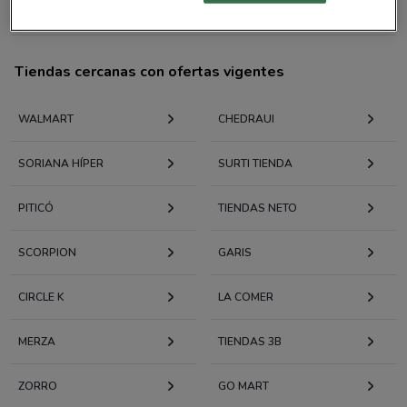
Tiendas cercanas con ofertas vigentes
WALMART
CHEDRAUI
SORIANA HÍPER
SURTI TIENDA
PITICÓ
TIENDAS NETO
SCORPION
GARIS
CIRCLE K
LA COMER
MERZA
TIENDAS 3B
ZORRO
GO MART