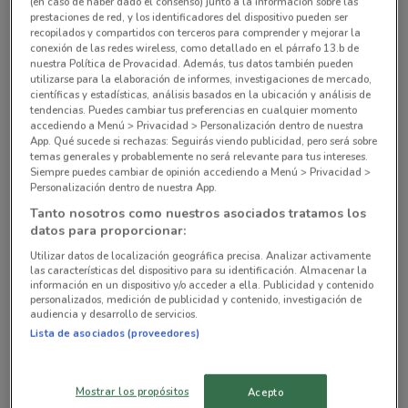
(en caso de haber dado el consenso) junto a la información sobre las
915 m
prestaciones de red, y los identificadores del dispositivo pueden ser
recopilados y compartidos con terceros para comprender y mejorar la
conexión de las redes wireless, como detallado en el párrafo 13.b de
Calle Calzada Becerra, 20, Col. Tacubaya Miguel
nuestra Política de Provacidad. Además, tus datos también pueden
Hidalgo
utilizarse para la elaboración de informes, investigaciones de mercado,
1.9 km
científicas y estadísticas, análisis basados en la ubicación y análisis de
tendencias. Puedes cambiar tus preferencias en cualquier momento
accediendo a Menú > Privacidad > Personalización dentro de nuestra
Calle Dr. Jiménez #286, Col. Doctores Ciudad De
App. Qué sucede si rechazas: Seguirás viendo publicidad, pero será sobre
temas generales y probablemente no será relevante para tus intereses.
México
Siempre puedes cambiar de opinión accediendo a Menú > Privacidad >
2.4 km
Personalización dentro de nuestra App.
Tanto nosotros como nuestros asociados tratamos los
AVENIDA EUGENIA NO. 281, COLONIA NARVARTE
datos para proporcionar:
PONIENTE Benito Juarez
Utilizar datos de localización geográfica precisa. Analizar activamente
las características del dispositivo para su identificación. Almacenar la
2.6 km
información en un dispositivo y/o acceder a ella. Publicidad y contenido
personalizados, medición de publicidad y contenido, investigación de
audiencia y desarrollo de servicios.
Calle Dr Andrade #258, Col. Doctores Ciudad De
Lista de asociados (proveedores)
México
2.7 km
Mostrar los propósitos
Acepto
Todas las tiendas Tiendas Neto