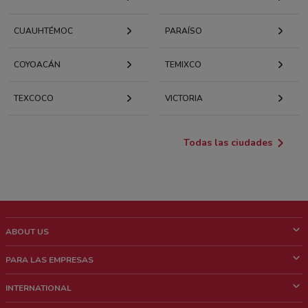
CUAUHTÉMOC
PARAÍSO
COYOACÁN
TEMIXCO
TEXCOCO
VICTORIA
Todas las ciudades
ABOUT US
¿Que es ShopFully?
PARA LAS EMPRESAS
¿Quiénes Somos?
¿Qué Hacemos?
INTERNATIONAL
News & Media
Contacto comercial