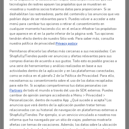
Todas las ofertas de esta tienda
tecnologías de rastreo apoyen los propósitos que se muestran en
«nosotros y nuestros socios tratamos datos para proporcionar». Si se
deshabilitan los rastreadores, parte del contenido y los anuncios que ves
podrían dejar de ser relevantes para ti. Puedes volver a acceder a este
menú para cambiar tus opciones o retirar el consentimiento en
cualquier momento haciendo clic en el enlace «Mostrar los propósitos»
que aparece en el en la parte inferior de la página web. Tus opciones
tendrán efecto dentro de nuestro Sitio web. Para saber más, consulta
nuestra política de privacidad.
Privacy policy
Permítanos ofrecerle las ofertas más cercanas a sus necesidades: Con
Shopfully/Tiendeo puede ver anuncios y ofertas relevantes para sus
compras diarias de acuerdo a sus gustos. Todo esto es posible gracias a
una serie de herramientas y análisis realizados en base a sus
Tiendas Neto
actividades dentro de la aplicación y en las plataformas conectadas,
como se indica en el párrafo 2 de la Política de Privacidad. Para ello,
Caduca el 31/08
915 m
necesitamos su consentimiento sobre el uso de los datos recopilados
para este fin. Si aceptas compartiremos tus datos personales con
Partners
de todo el mundo a través del uso de SDK externos. Puedes
cambiar de opinión siempre accediendo a Menu > Privacidad >
Sucursales Tiendas Neto alrededor
Personalización, dentro de nuestra App. ¿Qué sucede si acepta? Los
anuncios que verá dentro de la aplicación pueden tratar temas
relacionados con su historial de navegación en plataformas externas a
Shopfully/Tiendeo. Por ejemplo, si un servicio vinculado a nosotros nos
AVENIDA EJE 4 SUR XOLA N 727 COLONIA DEL
informa que ha navegado por un sitio de viajes, podemos mostrarle
VALLE NORTE Benito Juarez
ofertas con temas de vacaciones. Además, los datos sobre la ubicación