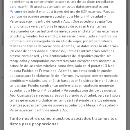
necesitamos su consentimiento sobre el uso de los datos recopilados
para este fin. Si aceptas compartiremos tus datos personales con
Partners
de todo el mundo a través del uso de SDK externos. Puedes
cambiar de opinión siempre accediendo a Menu > Privacidad >
Personalización, dentro de nuestra App. ¿Qué sucede si acepta? Los
anuncios que verá dentro de la aplicación pueden tratar temas
relacionados con su historial de navegación en plataformas externas a
Shopfully/Tiendeo. Por ejemplo, si un servicio vinculado a nosotros nos
informa que ha navegado por un sitio de viajes, podemos mostrarle
ofertas con temas de vacaciones. Además, los datos sobre la ubicación
(en caso de haber dado el consenso) junto a la información sobre las
Chedraui
Chedraui
prestaciones de red, y los identificadores del dispositivo pueden ser
recopilados y compartidos con terceros para comprender y mejorar la
Caduca el 16/08
7.2 km
Caduca el 16/08
9.6 km
conexión de las redes wireless, como detallado en el párrafo 13.b de
nuestra Política de Provacidad. Además, tus datos también pueden
utilizarse para la elaboración de informes, investigaciones de mercado,
Tiendas Chedraui y horario
científicas y estadísticas, análisis basados en la ubicación y análisis de
tendencias. Puedes cambiar tus preferencias en cualquier momento
accediendo a Menú > Privacidad > Personalización dentro de nuestra
App. Qué sucede si rechazas: Seguirás viendo publicidad, pero será sobre
Calle Montecito #38 Colonia Nápoles Alcaldía
temas generales y probablemente no será relevante para tus intereses.
Benito Juarez C.P: 03810 Ciudad De México
Siempre puedes cambiar de opinión accediendo a Menú > Privacidad >
724 m
Personalización dentro de nuestra App.
Tanto nosotros como nuestros asociados tratamos los
datos para proporcionar:
Av. Universidad No. 740, Col Sta Cruz Atoyac,