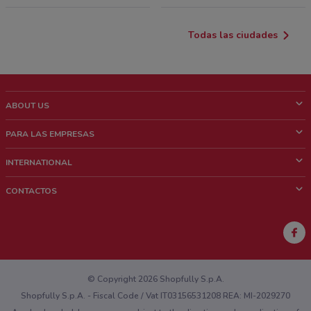
Todas las ciudades
ABOUT US
¿Que es ShopFully?
PARA LAS EMPRESAS
¿Quiénes Somos?
¿Qué Hacemos?
INTERNATIONAL
News & Media
Contacto comercial
Italy
CONTACTOS
Trabaja con nosotros
Brazil
Notificaciones sobre los puntos de venta
France
Notificaciones sobre los folletos
Australia
¿Encontraste un problema en la web o en la aplicación?
New Zealand
© Copyright 2026 Shopfully S.p.A.
Shopfully S.p.A. - Fiscal Code / Vat IT03156531208 REA: MI-2029270