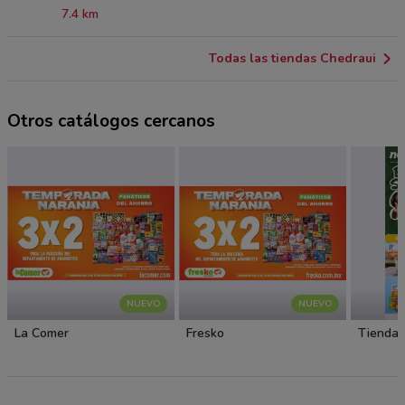
7.4 km
Todas las tiendas Chedraui
Otros catálogos cercanos
NUEVO
NUEVO
La Comer
Fresko
Tiendas