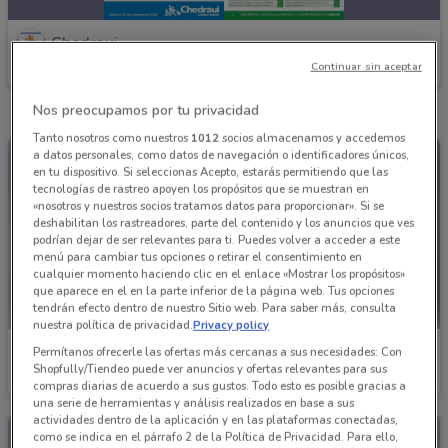
Chedraui
Continuar sin aceptar
Caduca el 30/09
724 m
Nos preocupamos por tu privacidad
Tanto nosotros como nuestros
1012
socios almacenamos y accedemos
a datos personales, como datos de navegación o identificadores únicos,
en tu dispositivo. Si seleccionas Acepto, estarás permitiendo que las
tecnologías de rastreo apoyen los propósitos que se muestran en
«nosotros y nuestros socios tratamos datos para proporcionar». Si se
deshabilitan los rastreadores, parte del contenido y los anuncios que ves
podrían dejar de ser relevantes para ti. Puedes volver a acceder a este
menú para cambiar tus opciones o retirar el consentimiento en
cualquier momento haciendo clic en el enlace «Mostrar los propósitos»
que aparece en el en la parte inferior de la página web. Tus opciones
tendrán efecto dentro de nuestro Sitio web. Para saber más, consulta
nuestra política de privacidad.
Privacy policy
Chedraui
Chedraui
Permítanos ofrecerle las ofertas más cercanas a sus necesidades: Con
Shopfully/Tiendeo puede ver anuncios y ofertas relevantes para sus
Caduca el 16/08
724 m
Caduca el 16/08
6 km
compras diarias de acuerdo a sus gustos. Todo esto es posible gracias a
una serie de herramientas y análisis realizados en base a sus
actividades dentro de la aplicación y en las plataformas conectadas,
como se indica en el párrafo 2 de la Política de Privacidad. Para ello,