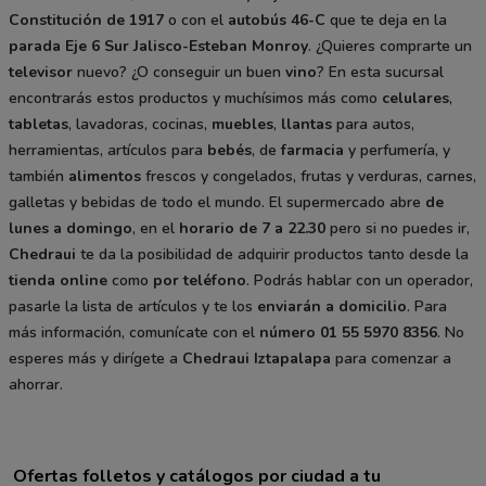
Constitución de 1917
o con el
autobús 46-C
que te deja en la
parada Eje 6 Sur Jalisco-Esteban Monroy
. ¿Quieres comprarte un
televisor
nuevo? ¿O conseguir un buen
vino
? En esta sucursal
encontrarás estos productos y muchísimos más como
celulares
,
tabletas
, lavadoras, cocinas,
muebles
,
llantas
para autos,
herramientas, artículos para
bebés
, de
farmacia
y perfumería, y
también
alimentos
frescos y congelados, frutas y verduras, carnes,
galletas y bebidas de todo el mundo. El supermercado abre
de
lunes a domingo
, en el
horario de 7 a 22.30
pero si no puedes ir,
Chedraui
te da la posibilidad de adquirir productos tanto desde la
tienda online
como
por teléfono
. Podrás hablar con un operador,
pasarle la lista de artículos y te los
enviarán a domicilio
. Para
más información, comunícate con el
número 01 55 5970 8356
. No
esperes más y dirígete a
Chedraui Iztapalapa
para comenzar a
ahorrar.
Ofertas folletos y catálogos por ciudad a tu