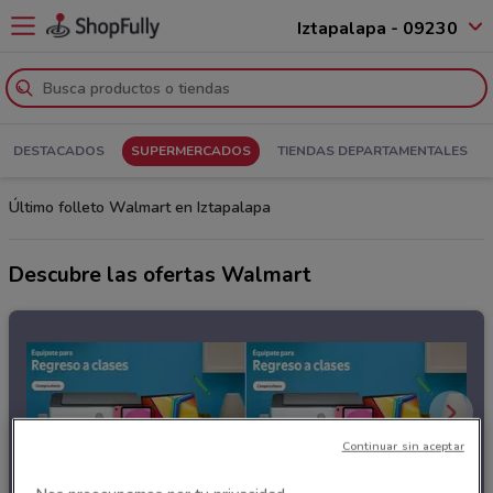
Iztapalapa - 09230
DESTACADOS
SUPERMERCADOS
TIENDAS DEPARTAMENTALES
Último folleto Walmart en Iztapalapa
Descubre las ofertas Walmart
Continuar sin aceptar