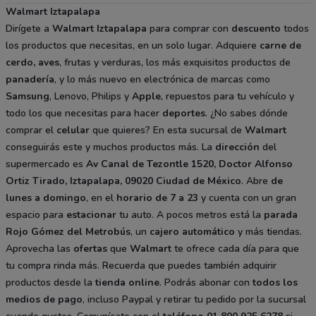
Walmart Iztapalapa
Dirígete a
Walmart Iztapalapa
para comprar con
descuento
todos
los productos que necesitas, en un solo lugar. Adquiere
carne de
cerdo, aves
, frutas y verduras, los más exquisitos productos de
panadería
, y lo más nuevo en electrónica de marcas como
Samsung
, Lenovo, Philips y
Apple
, repuestos para tu vehículo y
todo los que necesitas para hacer
deportes
. ¿No sabes dónde
comprar el
celular
que quieres? En esta sucursal de
Walmart
conseguirás este y muchos productos más. La
dirección
del
supermercado es
Av Canal de Tezontle 1520, Doctor Alfonso
Ortiz Tirado, Iztapalapa, 09020 Ciudad de México
. Abre
de
lunes a domingo
, en el
horario de 7 a 23
y cuenta con un gran
espacio para
estacionar
tu auto. A pocos metros está la
parada
Rojo Gómez del Metrobús
, un
cajero automático
y más tiendas.
Aprovecha las
ofertas
que
Walmart
te ofrece cada día para que
tu compra rinda más. Recuerda que puedes también adquirir
productos desde la
tienda online
. Podrás abonar con
todos los
medios de pago
, incluso Paypal y retirar tu pedido por la sucursal