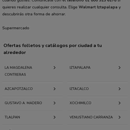
cuando gustes. Comunícate con el
teléfono
01 800 925 6278
si
quieres realizar cualquier consulta. Elige
Walmart Iztapalapa
y
descubrirás otra forma de ahorrar.
Supermercado
Ofertas folletos y catálogos por ciudad a tu
alrededor
LA MAGDALENA
IZTAPALAPA
CONTRERAS
AZCAPOTZALCO
IZTACALCO
GUSTAVO A. MADERO
XOCHIMILCO
TLALPAN
VENUSTIANO CARRANZA