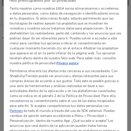
Nos preocupamos por tu privacidad
Tanto nosotros como nuestros
1014
socios almacenamos y accedemos
Walmart
a datos personales, como datos de navegación o identificadores únicos,
en tu dispositivo. Si seleccionas Acepto, estarás permitiendo que las
Caduca el 13/09
503 m
tecnologías de rastreo apoyen los propósitos que se muestran en
«nosotros y nuestros socios tratamos datos para proporcionar». Si se
deshabilitan los rastreadores, parte del contenido y los anuncios que ves
podrían dejar de ser relevantes para ti. Puedes volver a acceder a este
Tienda Walmart y horarios
menú para cambiar tus opciones o retirar el consentimiento en
cualquier momento haciendo clic en el enlace «Mostrar los propósitos»
que aparece en el en la parte inferior de la página web. Tus opciones
BOULEVARD XOLA 407 DEL VALLE NORTE Ciudad
tendrán efecto dentro de nuestro Sitio web. Para saber más, consulta
nuestra política de privacidad.
Privacy policy
De México
503 m
Permítanos ofrecerle las ofertas más cercanas a sus necesidades: Con
Shopfully/Tiendeo puede ver anuncios y ofertas relevantes para sus
compras diarias de acuerdo a sus gustos. Todo esto es posible gracias a
DAKOTA 95 NAPOLES Ciudad De México
una serie de herramientas y análisis realizados en base a sus
actividades dentro de la aplicación y en las plataformas conectadas,
689 m
como se indica en el párrafo 2 de la Política de Privacidad. Para ello,
necesitamos su consentimiento sobre el uso de los datos recopilados
para este fin. Si aceptas compartiremos tus datos personales con
Georgia, 53 Ciudad De México
Partners
de todo el mundo a través del uso de SDK externos. Puedes
1.3 km
CERRADO
cambiar de opinión siempre accediendo a Menu > Privacidad >
Personalización, dentro de nuestra App. ¿Qué sucede si acepta? Los
anuncios que verá dentro de la aplicación pueden tratar temas
Michoacán No. 38 Col. Hipódromo Condesa
relacionados con su historial de navegación en plataformas externas a