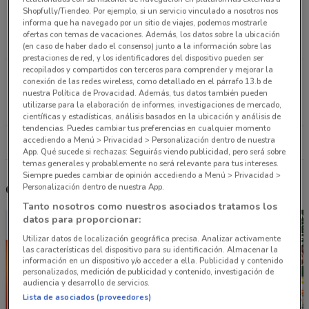
Delegación Cuauhtémoc Mexico D.F. Ciudad De
Shopfully/Tiendeo. Por ejemplo, si un servicio vinculado a nosotros nos
informa que ha navegado por un sitio de viajes, podemos mostrarle
México
ofertas con temas de vacaciones. Además, los datos sobre la ubicación
1.3 km
(en caso de haber dado el consenso) junto a la información sobre las
prestaciones de red, y los identificadores del dispositivo pueden ser
recopilados y compartidos con terceros para comprender y mejorar la
Pedro Romero Terreros 1461, Narvarte Zm Del
conexión de las redes wireless, como detallado en el párrafo 13.b de
Valle De México
nuestra Política de Provacidad. Además, tus datos también pueden
utilizarse para la elaboración de informes, investigaciones de mercado,
1.8 km
científicas y estadísticas, análisis basados en la ubicación y análisis de
tendencias. Puedes cambiar tus preferencias en cualquier momento
accediendo a Menú > Privacidad > Personalización dentro de nuestra
Todas las tiendas Walmart
App. Qué sucede si rechazas: Seguirás viendo publicidad, pero será sobre
temas generales y probablemente no será relevante para tus intereses.
Siempre puedes cambiar de opinión accediendo a Menú > Privacidad >
Personalización dentro de nuestra App.
Otros catálogos cercanos
Tanto nosotros como nuestros asociados tratamos los
datos para proporcionar:
Utilizar datos de localización geográfica precisa. Analizar activamente
las características del dispositivo para su identificación. Almacenar la
información en un dispositivo y/o acceder a ella. Publicidad y contenido
personalizados, medición de publicidad y contenido, investigación de
audiencia y desarrollo de servicios.
Lista de asociados (proveedores)