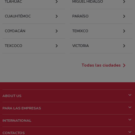
TLÁHUAC
MIGUEL HIDALGO
CUAUHTÉMOC
PARAÍSO
COYOACÁN
TEMIXCO
TEXCOCO
VICTORIA
Todas las ciudades
ABOUT US
¿Que es ShopFully?
PARA LAS EMPRESAS
¿Quiénes Somos?
¿Qué Hacemos?
INTERNATIONAL
News & Media
Contacto comercial
Italy
CONTACTOS
Trabaja con nosotros