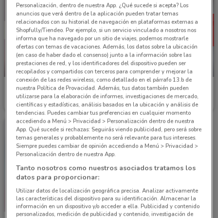
Personalización, dentro de nuestra App. ¿Qué sucede si acepta? Los
anuncios que verá dentro de la aplicación pueden tratar temas
relacionados con su historial de navegación en plataformas externas a
Shopfully/Tiendeo. Por ejemplo, si un servicio vinculado a nosotros nos
informa que ha navegado por un sitio de viajes, podemos mostrarle
ofertas con temas de vacaciones. Además, los datos sobre la ubicación
(en caso de haber dado el consenso) junto a la información sobre las
prestaciones de red, y los identificadores del dispositivo pueden ser
NUEVO
-4 DÍAS
recopilados y compartidos con terceros para comprender y mejorar la
conexión de las redes wireless, como detallado en el párrafo 13.b de
Waldos
Waldos
nuestra Política de Provacidad. Además, tus datos también pueden
utilizarse para la elaboración de informes, investigaciones de mercado,
Caduca el 31/08
2.3 km
Caduca Lunes
2.3 km
científicas y estadísticas, análisis basados en la ubicación y análisis de
tendencias. Puedes cambiar tus preferencias en cualquier momento
accediendo a Menú > Privacidad > Personalización dentro de nuestra
App. Qué sucede si rechazas: Seguirás viendo publicidad, pero será sobre
temas generales y probablemente no será relevante para tus intereses.
Siempre puedes cambiar de opinión accediendo a Menú > Privacidad >
Personalización dentro de nuestra App.
Tanto nosotros como nuestros asociados tratamos los
datos para proporcionar:
Utilizar datos de localización geográfica precisa. Analizar activamente
las características del dispositivo para su identificación. Almacenar la
información en un dispositivo y/o acceder a ella. Publicidad y contenido
personalizados, medición de publicidad y contenido, investigación de