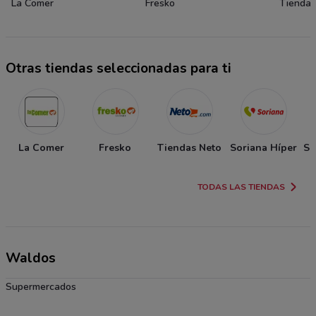
La Comer
Fresko
Tiendas
Otras tiendas seleccionadas para ti
La Comer
Fresko
Tiendas Neto
Soriana Híper
So
TODAS LAS TIENDAS
Waldos
Supermercados