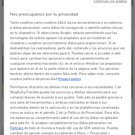
Continuar sin aceptar
Waldos
Nos preocupamos por tu privacidad
Caduca Lunes
2.3 km
Tanto nosotros como nuestros
1012
socios almacenamos y accedemos
a datos personales, como datos de navegación o identificadores únicos,
en tu dispositivo. Si seleccionas Acepto, estarás permitiendo que las
tecnologías de rastreo apoyen los propósitos que se muestran en
«nosotros y nuestros socios tratamos datos para proporcionar». Si se
deshabilitan los rastreadores, parte del contenido y los anuncios que ves
podrían dejar de ser relevantes para ti. Puedes volver a acceder a este
menú para cambiar tus opciones o retirar el consentimiento en
cualquier momento haciendo clic en el enlace «Mostrar los propósitos»
que aparece en el en la parte inferior de la página web. Tus opciones
tendrán efecto dentro de nuestro Sitio web. Para saber más, consulta
nuestra política de privacidad.
Privacy policy
Permítanos ofrecerle las ofertas más cercanas a sus necesidades: Con
Shopfully/Tiendeo puede ver anuncios y ofertas relevantes para sus
NUEVO
NUEVO
compras diarias de acuerdo a sus gustos. Todo esto es posible gracias a
una serie de herramientas y análisis realizados en base a sus
Waldos
Waldos
actividades dentro de la aplicación y en las plataformas conectadas,
como se indica en el párrafo 2 de la Política de Privacidad. Para ello,
Caduca el 23/08
2.3 km
Caduca el 23/08
2.3 km
necesitamos su consentimiento sobre el uso de los datos recopilados
para este fin. Si aceptas compartiremos tus datos personales con
Partners
de todo el mundo a través del uso de SDK externos. Puedes
cambiar de opinión siempre accediendo a Menu > Privacidad >