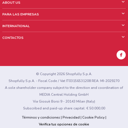
ABOUT US
¿Que es ShopFully?
PARA LAS EMPRESAS
¿Quiénes Somos?
¿Qué Hacemos?
INTERNATIONAL
News & Media
Contacto comercial
Italy
CONTACTOS
Trabaja con nosotros
Brazil
Notificaciones sobre los puntos de venta
France
Notificaciones sobre los folletos
Australia
¿Encontraste un problema en la web o en la aplicación?
New Zealand
© Copyright 2026 Shopfully S.p.A.
Shopfully S.p.A. - Fiscal Code / Vat IT03156531208 REA: MI-2029270
A sole shareholder company subject to the direction and coordination of
MEDIA Central Holding GmbH
Via Giosuè Borsi 9 - 20143 Milan (Italy)
Subscribed and paid-up share capital: € 50.000,00
Términos y condiciones
Privacidad
Cookie Policy
Verifica tus opciones de cookie