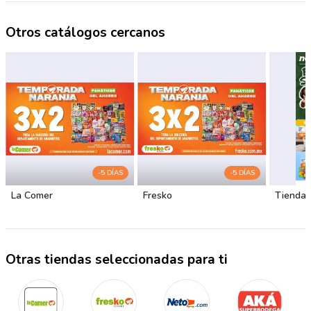
Otros catálogos cercanos
-5 DÍAS
-5 DÍAS
La Comer
Fresko
Tiendas
Otras tiendas seleccionadas para ti