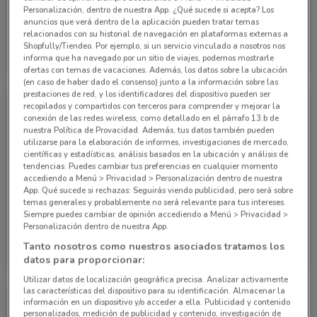
Personalización, dentro de nuestra App. ¿Qué sucede si acepta? Los
-4 DÍAS
NUEVO
anuncios que verá dentro de la aplicación pueden tratar temas
relacionados con su historial de navegación en plataformas externas a
Waldos
Waldos
Shopfully/Tiendeo. Por ejemplo, si un servicio vinculado a nosotros nos
informa que ha navegado por un sitio de viajes, podemos mostrarle
Caduca Lunes
1.9 km
Caduca Lunes
1.9 km
ofertas con temas de vacaciones. Además, los datos sobre la ubicación
(en caso de haber dado el consenso) junto a la información sobre las
prestaciones de red, y los identificadores del dispositivo pueden ser
recopilados y compartidos con terceros para comprender y mejorar la
conexión de las redes wireless, como detallado en el párrafo 13.b de
nuestra Política de Provacidad. Además, tus datos también pueden
utilizarse para la elaboración de informes, investigaciones de mercado,
científicas y estadísticas, análisis basados en la ubicación y análisis de
tendencias. Puedes cambiar tus preferencias en cualquier momento
accediendo a Menú > Privacidad > Personalización dentro de nuestra
App. Qué sucede si rechazas: Seguirás viendo publicidad, pero será sobre
temas generales y probablemente no será relevante para tus intereses.
NUEVO
NUEVO
Siempre puedes cambiar de opinión accediendo a Menú > Privacidad >
Personalización dentro de nuestra App.
Waldos
Waldos
Tanto nosotros como nuestros asociados tratamos los
datos para proporcionar:
Caduca el 23/08
1.9 km
Caduca el 31/08
1.9 km
Utilizar datos de localización geográfica precisa. Analizar activamente
las características del dispositivo para su identificación. Almacenar la
información en un dispositivo y/o acceder a ella. Publicidad y contenido
personalizados, medición de publicidad y contenido, investigación de