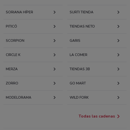
SORIANA HÍPER
SURTI TIENDA
PITICÓ
TIENDAS NETO
SCORPION
GARIS
CIRCLE K
LA COMER
MERZA
TIENDAS 3B
ZORRO
GO MART
MODELORAMA
WILD FORK
Todas las cadenas