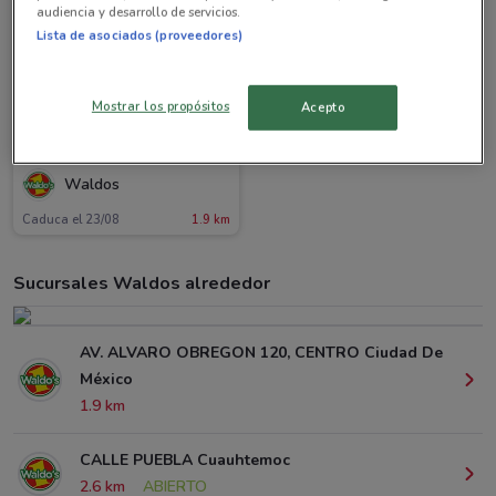
audiencia y desarrollo de servicios.
Lista de asociados (proveedores)
Mostrar los propósitos
Acepto
NUEVO
Waldos
Caduca el 23/08
1.9 km
Sucursales Waldos alrededor
AV. ALVARO OBREGON 120, CENTRO Ciudad De
México
1.9 km
CALLE PUEBLA Cuauhtemoc
2.6 km
ABIERTO