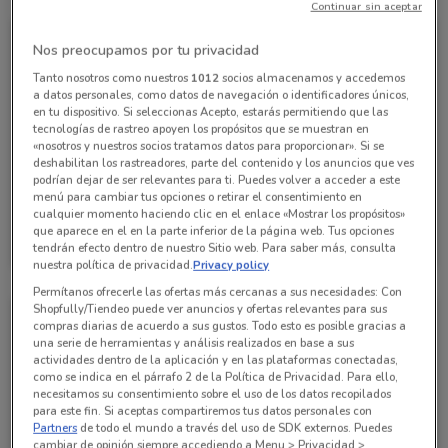
Continuar sin aceptar
Nos preocupamos por tu privacidad
Tanto nosotros como nuestros
1012
socios almacenamos y accedemos
a datos personales, como datos de navegación o identificadores únicos,
en tu dispositivo. Si seleccionas Acepto, estarás permitiendo que las
tecnologías de rastreo apoyen los propósitos que se muestran en
«nosotros y nuestros socios tratamos datos para proporcionar». Si se
deshabilitan los rastreadores, parte del contenido y los anuncios que ves
podrían dejar de ser relevantes para ti. Puedes volver a acceder a este
menú para cambiar tus opciones o retirar el consentimiento en
cualquier momento haciendo clic en el enlace «Mostrar los propósitos»
Waldos
que aparece en el en la parte inferior de la página web. Tus opciones
tendrán efecto dentro de nuestro Sitio web. Para saber más, consulta
Caduca el 16/08
1.9 km
nuestra política de privacidad.
Privacy policy
Permítanos ofrecerle las ofertas más cercanas a sus necesidades: Con
Shopfully/Tiendeo puede ver anuncios y ofertas relevantes para sus
compras diarias de acuerdo a sus gustos. Todo esto es posible gracias a
una serie de herramientas y análisis realizados en base a sus
actividades dentro de la aplicación y en las plataformas conectadas,
como se indica en el párrafo 2 de la Política de Privacidad. Para ello,
necesitamos su consentimiento sobre el uso de los datos recopilados
para este fin. Si aceptas compartiremos tus datos personales con
Partners
de todo el mundo a través del uso de SDK externos. Puedes
cambiar de opinión siempre accediendo a Menu > Privacidad >