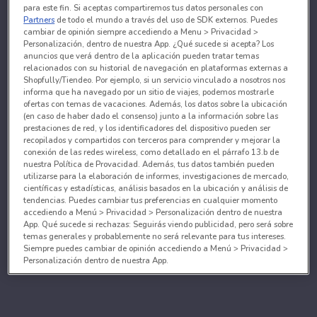
para este fin. Si aceptas compartiremos tus datos personales con
Partners
de todo el mundo a través del uso de SDK externos. Puedes
cambiar de opinión siempre accediendo a Menu > Privacidad >
Personalización, dentro de nuestra App. ¿Qué sucede si acepta? Los
anuncios que verá dentro de la aplicación pueden tratar temas
relacionados con su historial de navegación en plataformas externas a
Shopfully/Tiendeo. Por ejemplo, si un servicio vinculado a nosotros nos
informa que ha navegado por un sitio de viajes, podemos mostrarle
ofertas con temas de vacaciones. Además, los datos sobre la ubicación
(en caso de haber dado el consenso) junto a la información sobre las
prestaciones de red, y los identificadores del dispositivo pueden ser
recopilados y compartidos con terceros para comprender y mejorar la
conexión de las redes wireless, como detallado en el párrafo 13.b de
nuestra Política de Provacidad. Además, tus datos también pueden
utilizarse para la elaboración de informes, investigaciones de mercado,
científicas y estadísticas, análisis basados en la ubicación y análisis de
tendencias. Puedes cambiar tus preferencias en cualquier momento
accediendo a Menú > Privacidad > Personalización dentro de nuestra
App. Qué sucede si rechazas: Seguirás viendo publicidad, pero será sobre
temas generales y probablemente no será relevante para tus intereses.
Siempre puedes cambiar de opinión accediendo a Menú > Privacidad >
Personalización dentro de nuestra App.
Tanto nosotros como nuestros asociados tratamos los
datos para proporcionar:
Utilizar datos de localización geográfica precisa. Analizar activamente