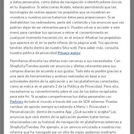
a datos personales, como datos de navegación o identificadores únicos,
en tu dispositivo. Si seleccionas Acepto, estarás permitiendo que las
12.8 km
Caduca el 30/06
12.8 km
tecnologías de rastreo apoyen los propósitos que se muestran en
«nosotros y nuestros socios tratamos datos para proporcionar». Si se
deshabilitan los rastreadores, parte del contenido y los anuncios que ves
podrían dejar de ser relevantes para ti. Puedes volver a acceder a este
menú para cambiar tus opciones o retirar el consentimiento en
cualquier momento haciendo clic en el enlace «Mostrar los propósitos»
que aparece en el en la parte inferior de la página web. Tus opciones
tendrán efecto dentro de nuestro Sitio web. Para saber más, consulta
nuestra política de privacidad.
Privacy policy
Permítanos ofrecerle las ofertas más cercanas a sus necesidades: Con
Shopfully/Tiendeo puede ver anuncios y ofertas relevantes para sus
compras diarias de acuerdo a sus gustos. Todo esto es posible gracias a
una serie de herramientas y análisis realizados en base a sus
Chevrolet
Chevrolet
actividades dentro de la aplicación y en las plataformas conectadas,
como se indica en el párrafo 2 de la Política de Privacidad. Para ello,
12.8 km
12.8 km
necesitamos su consentimiento sobre el uso de los datos recopilados
para este fin. Si aceptas compartiremos tus datos personales con
Partners
de todo el mundo a través del uso de SDK externos. Puedes
cambiar de opinión siempre accediendo a Menu > Privacidad >
Personalización, dentro de nuestra App. ¿Qué sucede si acepta? Los
anuncios que verá dentro de la aplicación pueden tratar temas
relacionados con su historial de navegación en plataformas externas a
Shopfully/Tiendeo. Por ejemplo, si un servicio vinculado a nosotros nos
informa que ha navegado por un sitio de viajes, podemos mostrarle