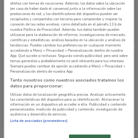
ofertas con temas de vacaciones. Además, los datos sobre la ubicación
(en caso de haber dado el consenso) junto a la información sobre las
prestaciones de red, y los identificadores del dispositivo pueden ser
recopilados y compartidos con terceros para comprender y mejorar la
conexión de las redes wireless, como detallado en el párrafo 13.b de
nuestra Política de Provacidad. Además, tus datos también pueden
Chevrolet
Chevrolet
utilizarse para la elaboración de informes, investigaciones de mercado,
científicas y estadísticas, análisis basados en la ubicación y análisis de
12.8 km
12.8 km
tendencias. Puedes cambiar tus preferencias en cualquier momento
accediendo a Menú > Privacidad > Personalización dentro de nuestra
App. Qué sucede si rechazas: Seguirás viendo publicidad, pero será sobre
temas generales y probablemente no será relevante para tus intereses.
Siempre puedes cambiar de opinión accediendo a Menú > Privacidad >
Personalización dentro de nuestra App.
Tanto nosotros como nuestros asociados tratamos los
datos para proporcionar:
Utilizar datos de localización geográfica precisa. Analizar activamente
las características del dispositivo para su identificación. Almacenar la
información en un dispositivo y/o acceder a ella. Publicidad y contenido
personalizados, medición de publicidad y contenido, investigación de
audiencia y desarrollo de servicios.
Chevrolet
Chevrolet
Lista de asociados (proveedores)
12.8 km
12.8 km