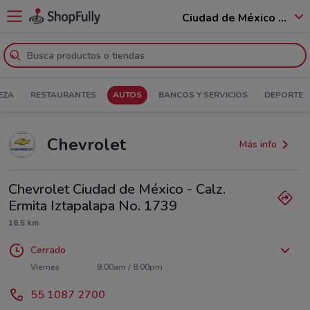
Ciudad de México - 12400
EZA
RESTAURANTES
AUTOS
BANCOS Y SERVICIOS
DEPORTE
Chevrolet
Más info
Chevrolet Ciudad de México - Calz.
Ermita Iztapalapa No. 1739
18.5 km
Cerrado
Lunes
Martes
Miércoles
Jueves
9:00am / 8:00pm
9:00am / 8:00pm
9:00am / 8:00pm
9:00am / 8:00pm
Viernes
9:00am / 8:00pm
Sábado
Domingo
9:00am / 8:00pm
9:00am / 5:00pm
55 1087 2700