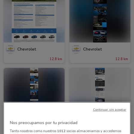
Chevrolet
Chevrolet
12.8 km
12.8 km
Continuar sin aceptar
Nos preocupamos por tu privacidad
Tanto nosotros como nuestros
1012
socios almacenamos y accedemos
Chevrolet
Chevrolet