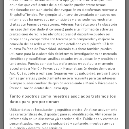
Personalización, dentro de nuestra App. ¿Qué sucede si acepta? Los
anuncios que verá dentro de la aplicación pueden tratar temas
relacionados con su historial de navegación en plataformas externas a
Shopfully/Tiendeo. Por ejemplo, si un servicio vinculado a nosotros nos
informa que ha navegado por un sitio de viajes, podemos mostrarle
ofertas con temas de vacaciones. Además, los datos sobre la ubicación
Grupo Financiero Inbursa
Grupo Financiero Inbursa
(en caso de haber dado el consenso) junto a la información sobre las
prestaciones de red, y los identificadores del dispositivo pueden ser
10 km
10 km
recopilados y compartidos con terceros para comprender y mejorar la
conexión de las redes wireless, como detallado en el párrafo 13.b de
nuestra Política de Provacidad. Además, tus datos también pueden
utilizarse para la elaboración de informes, investigaciones de mercado,
científicas y estadísticas, análisis basados en la ubicación y análisis de
tendencias. Puedes cambiar tus preferencias en cualquier momento
accediendo a Menú > Privacidad > Personalización dentro de nuestra
App. Qué sucede si rechazas: Seguirás viendo publicidad, pero será sobre
temas generales y probablemente no será relevante para tus intereses.
Siempre puedes cambiar de opinión accediendo a Menú > Privacidad >
Personalización dentro de nuestra App.
Tanto nosotros como nuestros asociados tratamos los
datos para proporcionar:
Grupo Financiero Inbursa
Utilizar datos de localización geográfica precisa. Analizar activamente
las características del dispositivo para su identificación. Almacenar la
10 km
información en un dispositivo y/o acceder a ella. Publicidad y contenido
personalizados, medición de publicidad y contenido, investigación de
audiencia y desarrollo de servicios.