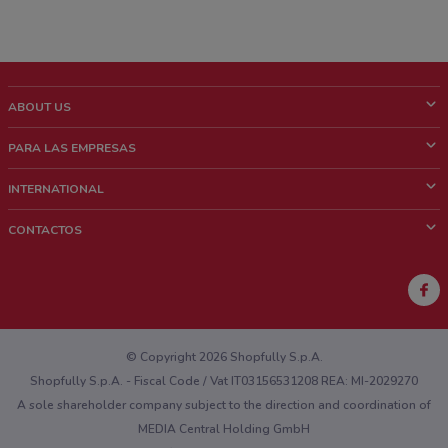
ABOUT US
¿Que es ShopFully?
PARA LAS EMPRESAS
¿Quiénes Somos?
¿Qué Hacemos?
INTERNATIONAL
News & Media
Contacto comercial
Italy
CONTACTOS
Trabaja con nosotros
Brazil
Notificaciones sobre los puntos de venta
France
Notificaciones sobre los folletos
Australia
¿Encontraste un problema en la web o en la aplicación?
New Zealand
© Copyright 2026 Shopfully S.p.A.
Shopfully S.p.A. - Fiscal Code / Vat IT03156531208 REA: MI-2029270
A sole shareholder company subject to the direction and coordination of
MEDIA Central Holding GmbH