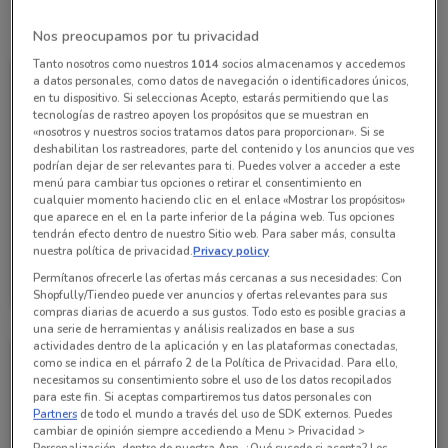
Todas las ofertas de esta tienda
Nos preocupamos por tu privacidad
Tanto nosotros como nuestros
1014
socios almacenamos y accedemos
a datos personales, como datos de navegación o identificadores únicos,
en tu dispositivo. Si seleccionas Acepto, estarás permitiendo que las
tecnologías de rastreo apoyen los propósitos que se muestran en
«nosotros y nuestros socios tratamos datos para proporcionar». Si se
deshabilitan los rastreadores, parte del contenido y los anuncios que ves
podrían dejar de ser relevantes para ti. Puedes volver a acceder a este
menú para cambiar tus opciones o retirar el consentimiento en
cualquier momento haciendo clic en el enlace «Mostrar los propósitos»
que aparece en el en la parte inferior de la página web. Tus opciones
tendrán efecto dentro de nuestro Sitio web. Para saber más, consulta
nuestra política de privacidad.
Privacy policy
Grupo Financiero Inbursa
Permítanos ofrecerle las ofertas más cercanas a sus necesidades: Con
Caduca el 15/10
10 km
Shopfully/Tiendeo puede ver anuncios y ofertas relevantes para sus
compras diarias de acuerdo a sus gustos. Todo esto es posible gracias a
una serie de herramientas y análisis realizados en base a sus
actividades dentro de la aplicación y en las plataformas conectadas,
como se indica en el párrafo 2 de la Política de Privacidad. Para ello,
necesitamos su consentimiento sobre el uso de los datos recopilados
para este fin. Si aceptas compartiremos tus datos personales con
Partners
de todo el mundo a través del uso de SDK externos. Puedes
cambiar de opinión siempre accediendo a Menu > Privacidad >