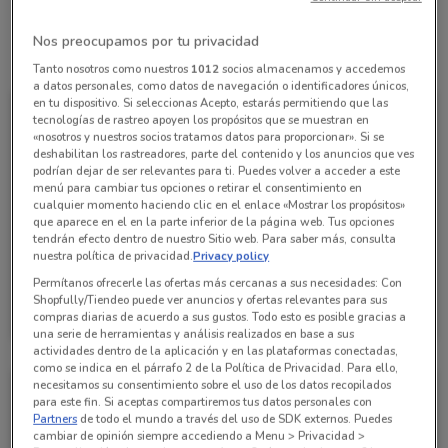
Nos preocupamos por tu privacidad
Todas las ofertas de esta tienda
Tanto nosotros como nuestros
1012
socios almacenamos y accedemos
a datos personales, como datos de navegación o identificadores únicos,
en tu dispositivo. Si seleccionas Acepto, estarás permitiendo que las
tecnologías de rastreo apoyen los propósitos que se muestran en
«nosotros y nuestros socios tratamos datos para proporcionar». Si se
deshabilitan los rastreadores, parte del contenido y los anuncios que ves
podrían dejar de ser relevantes para ti. Puedes volver a acceder a este
menú para cambiar tus opciones o retirar el consentimiento en
cualquier momento haciendo clic en el enlace «Mostrar los propósitos»
que aparece en el en la parte inferior de la página web. Tus opciones
tendrán efecto dentro de nuestro Sitio web. Para saber más, consulta
nuestra política de privacidad.
Privacy policy
Permítanos ofrecerle las ofertas más cercanas a sus necesidades: Con
Grupo Financiero Inbursa
Shopfully/Tiendeo puede ver anuncios y ofertas relevantes para sus
compras diarias de acuerdo a sus gustos. Todo esto es posible gracias a
Caduca el 15/10
10 km
una serie de herramientas y análisis realizados en base a sus
actividades dentro de la aplicación y en las plataformas conectadas,
como se indica en el párrafo 2 de la Política de Privacidad. Para ello,
necesitamos su consentimiento sobre el uso de los datos recopilados
para este fin. Si aceptas compartiremos tus datos personales con
Partners
de todo el mundo a través del uso de SDK externos. Puedes
cambiar de opinión siempre accediendo a Menu > Privacidad >