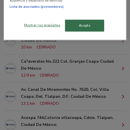
audiencia y desarrollo de servicios.
Lista de asociados (proveedores)
Sucursales Grupo Financiero Inbursa alrededor
Mostrar los propósitos
Acepto
Gpe. I. Ramirez No. 318 Col. Barrio San Marcos
Ciudad De México
10 km
CERRADO
Ca?averales No.222 Col. Granjas Coapa Ciudad
De México
12.9 km
CERRADO
Av. Canal De Miramontes No. 7620, Col. Villa
Coapa, Del. Tlalpan, D.F. Ciudad De México
13.1 km
CERRADO
Acoxpa 744,Colonia villacoapa, Cdmx. Tlalpan,
Ciudad De México