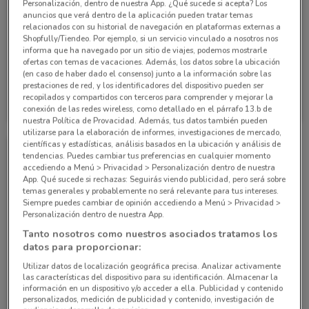
Personalización, dentro de nuestra App. ¿Qué sucede si acepta? Los
anuncios que verá dentro de la aplicación pueden tratar temas
relacionados con su historial de navegación en plataformas externas a
Shopfully/Tiendeo. Por ejemplo, si un servicio vinculado a nosotros nos
informa que ha navegado por un sitio de viajes, podemos mostrarle
ofertas con temas de vacaciones. Además, los datos sobre la ubicación
(en caso de haber dado el consenso) junto a la información sobre las
prestaciones de red, y los identificadores del dispositivo pueden ser
Grupo Financiero Inbursa
Grupo Financiero Inbursa
recopilados y compartidos con terceros para comprender y mejorar la
conexión de las redes wireless, como detallado en el párrafo 13.b de
10 km
10 km
nuestra Política de Provacidad. Además, tus datos también pueden
utilizarse para la elaboración de informes, investigaciones de mercado,
científicas y estadísticas, análisis basados en la ubicación y análisis de
tendencias. Puedes cambiar tus preferencias en cualquier momento
accediendo a Menú > Privacidad > Personalización dentro de nuestra
App. Qué sucede si rechazas: Seguirás viendo publicidad, pero será sobre
temas generales y probablemente no será relevante para tus intereses.
Siempre puedes cambiar de opinión accediendo a Menú > Privacidad >
Personalización dentro de nuestra App.
Tanto nosotros como nuestros asociados tratamos los
datos para proporcionar:
Utilizar datos de localización geográfica precisa. Analizar activamente
las características del dispositivo para su identificación. Almacenar la
Grupo Financiero Inbursa
información en un dispositivo y/o acceder a ella. Publicidad y contenido
personalizados, medición de publicidad y contenido, investigación de
10 km