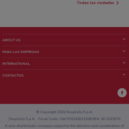
Todas las ciudades
ABOUT US
¿Que es ShopFully?
PARA LAS EMPRESAS
¿Quiénes Somos?
¿Qué Hacemos?
INTERNATIONAL
News & Media
Contacto comercial
Italy
CONTACTOS
Trabaja con nosotros
Brazil
Notificaciones sobre los puntos de venta
France
Notificaciones sobre los folletos
Australia
¿Encontraste un problema en la web o en la aplicación?
New Zealand
© Copyright 2026 Shopfully S.p.A.
Shopfully S.p.A. - Fiscal Code / Vat IT03156531208 REA: MI-2029270
A sole shareholder company subject to the direction and coordination of