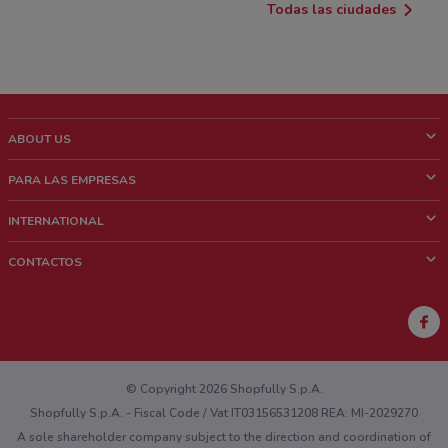
Todas las ciudades
ABOUT US
¿Que es ShopFully?
PARA LAS EMPRESAS
¿Quiénes Somos?
¿Qué Hacemos?
INTERNATIONAL
News & Media
Contacto comercial
Italy
CONTACTOS
Trabaja con nosotros
Brazil
Notificaciones sobre los puntos de venta
France
Notificaciones sobre los folletos
Australia
¿Encontraste un problema en la web o en la aplicación?
New Zealand
© Copyright 2026 Shopfully S.p.A.
Shopfully S.p.A. - Fiscal Code / Vat IT03156531208 REA: MI-2029270
A sole shareholder company subject to the direction and coordination of