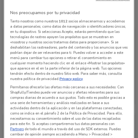
Nos preocupamos por tu privacidad
Todas las ofertas de esta tienda
Tanto nosotros como nuestros
1012
socios almacenamos y accedemos
a datos personales, como datos de navegación o identificadores únicos,
en tu dispositivo. Si seleccionas Acepto, estarás permitiendo que las
tecnologías de rastreo apoyen los propósitos que se muestran en
«nosotros y nuestros socios tratamos datos para proporcionar». Si se
deshabilitan los rastreadores, parte del contenido y los anuncios que ves
podrían dejar de ser relevantes para ti. Puedes volver a acceder a este
menú para cambiar tus opciones o retirar el consentimiento en
cualquier momento haciendo clic en el enlace «Mostrar los propósitos»
que aparece en el en la parte inferior de la página web. Tus opciones
tendrán efecto dentro de nuestro Sitio web. Para saber más, consulta
nuestra política de privacidad.
Privacy policy
Permítanos ofrecerle las ofertas más cercanas a sus necesidades: Con
Grupo Financiero Inbursa
Shopfully/Tiendeo puede ver anuncios y ofertas relevantes para sus
compras diarias de acuerdo a sus gustos. Todo esto es posible gracias a
Caduca el 15/10
10 km
una serie de herramientas y análisis realizados en base a sus
actividades dentro de la aplicación y en las plataformas conectadas,
como se indica en el párrafo 2 de la Política de Privacidad. Para ello,
necesitamos su consentimiento sobre el uso de los datos recopilados
para este fin. Si aceptas compartiremos tus datos personales con
Partners
de todo el mundo a través del uso de SDK externos. Puedes
cambiar de opinión siempre accediendo a Menu > Privacidad >