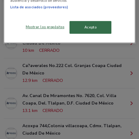
audiencia y desarrollo de servicios.
Lista de asociados (proveedores)
Sucursales Grupo Financiero Inbursa alrededor
Mostrar los propósitos
Acepto
Gpe. I. Ramirez No. 318 Col. Barrio San Marcos
Ciudad De México
10 km
CERRADO
Ca?averales No.222 Col. Granjas Coapa Ciudad
De México
12.9 km
CERRADO
Av. Canal De Miramontes No. 7620, Col. Villa
Coapa, Del. Tlalpan, D.F. Ciudad De México
13.1 km
CERRADO
Acoxpa 744,Colonia villacoapa, Cdmx. Tlalpan,
Ciudad De México