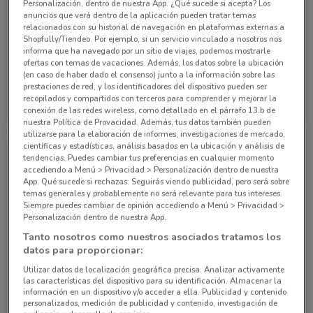
Personalización, dentro de nuestra App. ¿Qué sucede si acepta? Los
anuncios que verá dentro de la aplicación pueden tratar temas
relacionados con su historial de navegación en plataformas externas a
Shopfully/Tiendeo. Por ejemplo, si un servicio vinculado a nosotros nos
informa que ha navegado por un sitio de viajes, podemos mostrarle
ofertas con temas de vacaciones. Además, los datos sobre la ubicación
(en caso de haber dado el consenso) junto a la información sobre las
prestaciones de red, y los identificadores del dispositivo pueden ser
Grupo Financiero Inbursa
Grupo Financiero Inbursa
recopilados y compartidos con terceros para comprender y mejorar la
conexión de las redes wireless, como detallado en el párrafo 13.b de
10 km
10 km
nuestra Política de Provacidad. Además, tus datos también pueden
utilizarse para la elaboración de informes, investigaciones de mercado,
científicas y estadísticas, análisis basados en la ubicación y análisis de
tendencias. Puedes cambiar tus preferencias en cualquier momento
accediendo a Menú > Privacidad > Personalización dentro de nuestra
App. Qué sucede si rechazas: Seguirás viendo publicidad, pero será sobre
temas generales y probablemente no será relevante para tus intereses.
Siempre puedes cambiar de opinión accediendo a Menú > Privacidad >
Personalización dentro de nuestra App.
Tanto nosotros como nuestros asociados tratamos los
datos para proporcionar:
Utilizar datos de localización geográfica precisa. Analizar activamente
las características del dispositivo para su identificación. Almacenar la
Grupo Financiero Inbursa
información en un dispositivo y/o acceder a ella. Publicidad y contenido
personalizados, medición de publicidad y contenido, investigación de
10 km