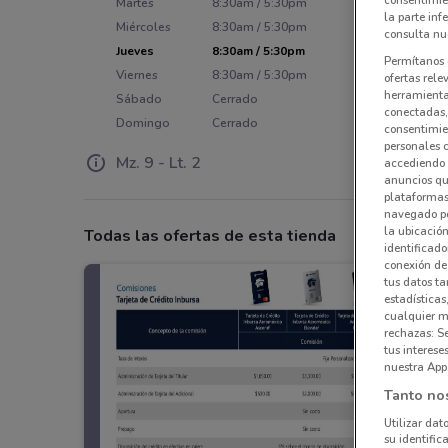
consentimie
Martes
8:30am / 5:30pm
la parte inf
Miércoles
8:30am / 5:30pm
consulta nue
Jueves
8:30am / 5:30pm
Permítanos 
Viernes
8:30am / 5:30pm
ofertas rele
herramientas
Sábado
Cerrado
conectadas, 
Domingo
Cerrado
consentimien
personales 
Mz. 9 - Lt. 2
accediendo 
anuncios qu
plataformas 
navegado po
la ubicación
Todas las ofertas de esta tienda
identificado
conexión de
tus datos ta
estadísticas
cualquier m
rechazas: S
tus interes
nuestra App
Tanto no
Utilizar dat
su identific