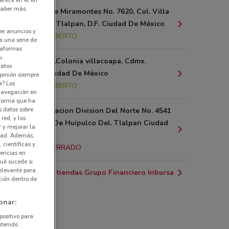
arece en el en
 saber más,
Av. Canal De Miramontes No. 7620, Col. Villa
Coapa, Del. Tlalpan, D.F. Ciudad De México
er anuncios y
13.1 km
ABIERTO
a una serie de
ataformas
u
Acoxpa 744,Colonia villacoapa, Cdmx.
datos
Tlalpan, Ciudad De México
pinión siempre
a? Los
13.2 km
ABIERTO
 navegación en
nforma que ha
s datos sobre
Av. Prolongacion Division Del Norte No. 4541
red, y los
Col. Ejidos De Huipulco Del. Tlalpan Ciudad
r y mejorar la
De México
idad. Además,
 científicas y
13.2 km
CERRADO
rencias en
ué sucede si
elevante para
Todas las tiendas Grupo Financiero Inbursa
ción dentro de
onar:
positivo para
ntenido