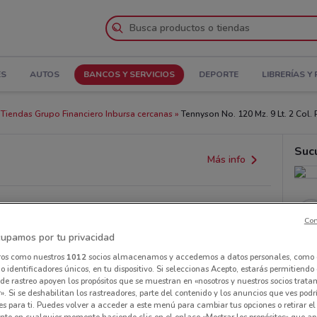
ES
AUTOS
BANCOS Y SERVICIOS
DEPORTE
LIBRERÍAS Y
Tiendas Grupo Financiero Inbursa cercanas
Tennyson No. 120 Mz. 9 Lt. 2 Col.
Suc
Más info
Con
upamos por tu privacidad
ros como nuestros
1012
socios almacenamos y accedemos a datos personales, como 
 identificadores únicos, en tu dispositivo. Si seleccionas Acepto, estarás permitiendo
de rastreo apoyen los propósitos que se muestran en «nosotros y nuestros socios trat
». Si se deshabilitan los rastreadores, parte del contenido y los anuncios que ves podr
es para ti. Puedes volver a acceder a este menú para cambiar tus opciones o retirar el