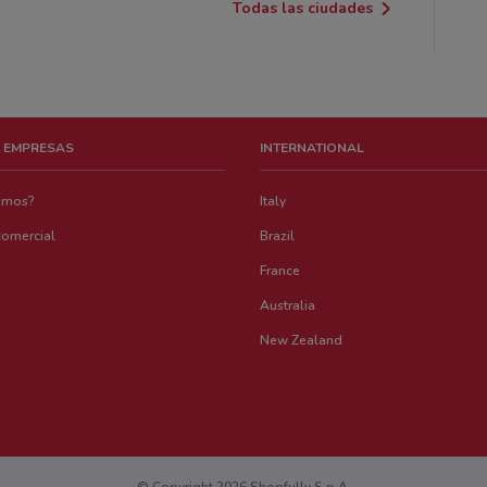
Todas las ciudades
 EMPRESAS
INTERNATIONAL
emos?
Italy
comercial
Brazil
France
Australia
New Zealand
© Copyright 2026 Shopfully S.p.A.