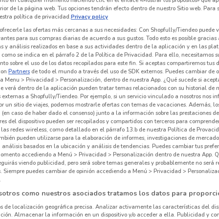
nto en cualquier momento haciendo clic en el enlace «Mostrar los propósitos» que ap
erior de la página web. Tus opciones tendrán efecto dentro de nuestro Sitio web. Para
stra política de privacidad.
Privacy policy
ofrecerle las ofertas más cercanas a sus necesidades: Con Shopfully/Tiendeo puede v
vantes para sus compras diarias de acuerdo a sus gustos. Todo esto es posible gracias 
 y análisis realizados en base a sus actividades dentro de la aplicación y en las pl
como se indica en el párrafo 2 de la Política de Privacidad. Para ello, necesitamos s
to sobre el uso de los datos recopilados para este fin. Si aceptas compartiremos tus 
con
Partners
de todo el mundo a través del uso de SDK externos. Puedes cambiar de o
a Menu > Privacidad > Personalización, dentro de nuestra App. ¿Qué sucede si acept
e verá dentro de la aplicación pueden tratar temas relacionados con su historial de
externas a Shopfully/Tiendeo. Por ejemplo, si un servicio vinculado a nosotros nos i
r un sitio de viajes, podemos mostrarle ofertas con temas de vacaciones. Además, lo
 (en caso de haber dado el consenso) junto a la información sobre las prestaciones de 
res del dispositivo pueden ser recopilados y compartidos con terceros para comprende
 las redes wireless, como detallado en el párrafo 13.b de nuestra Política de Provac
mbién pueden utilizarse para la elaboración de informes, investigaciones de mercado,
, análisis basados en la ubicación y análisis de tendencias. Puedes cambiar tus prefe
omento accediendo a Menú > Privacidad > Personalización dentro de nuestra App. Q
eguirás viendo publicidad, pero será sobre temas generales y probablemente no será r
es. Siempre puedes cambiar de opinión accediendo a Menú > Privacidad > Personaliza
.
sotros como nuestros asociados tratamos los datos para proporci
os de localización geográfica precisa. Analizar activamente las características del dis
ación. Almacenar la información en un dispositivo y/o acceder a ella. Publicidad y co