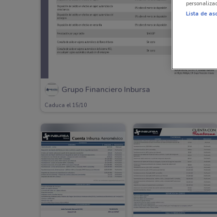
personalizad
Lista de as
Grupo Financiero Inbursa
Caduca el 15/10