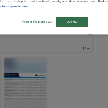
os, medición de publicidad y contenido, investigación de audiencia y desarrollo de se
ociados (proveedores)
Mostrar los propósitos
Acepto
10 km