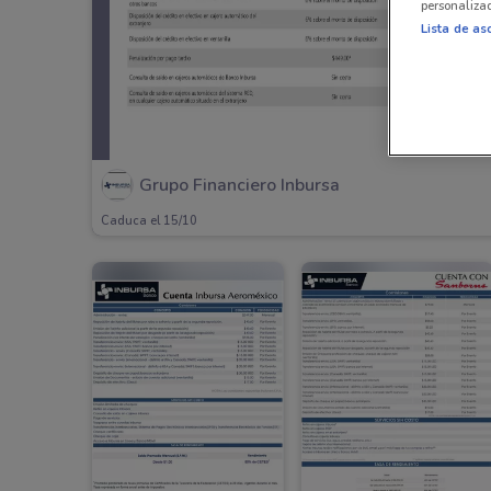
personalizad
Lista de as
Grupo Financiero Inbursa
Caduca el 15/10