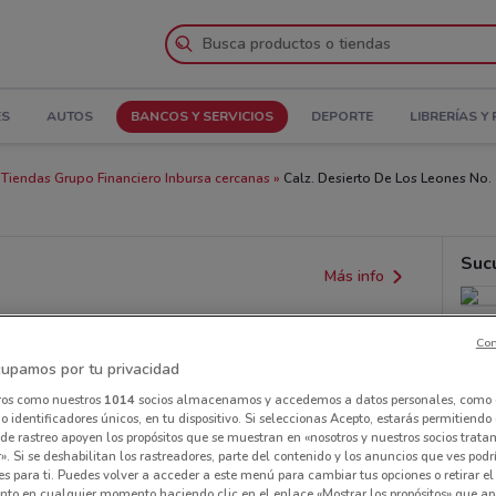
ES
AUTOS
BANCOS Y SERVICIOS
DEPORTE
LIBRERÍAS Y
Tiendas Grupo Financiero Inbursa cercanas
Calz. Desierto De Los Leones No.
Suc
Más info
Con
upamos por tu privacidad
ros como nuestros
1014
socios almacenamos y accedemos a datos personales, como 
 identificadores únicos, en tu dispositivo. Si seleccionas Acepto, estarás permitiendo
de rastreo apoyen los propósitos que se muestran en «nosotros y nuestros socios trat
». Si se deshabilitan los rastreadores, parte del contenido y los anuncios que ves podr
es para ti. Puedes volver a acceder a este menú para cambiar tus opciones o retirar el
nto en cualquier momento haciendo clic en el enlace «Mostrar los propósitos» que ap