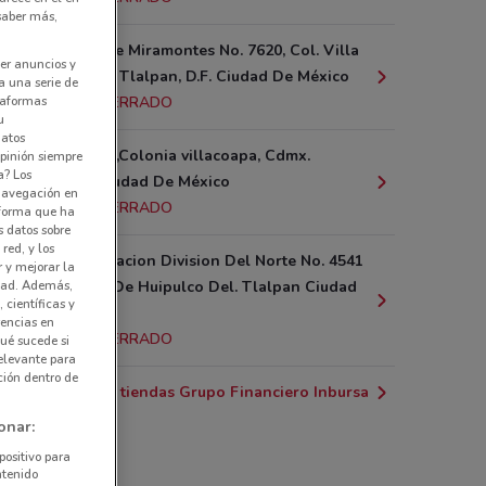
 saber más,
Av. Canal De Miramontes No. 7620, Col. Villa
er anuncios y
Coapa, Del. Tlalpan, D.F. Ciudad De México
a una serie de
13.1 km
CERRADO
ataformas
u
datos
Acoxpa 744,Colonia villacoapa, Cdmx.
pinión siempre
a? Los
Tlalpan, Ciudad De México
 navegación en
13.2 km
CERRADO
nforma que ha
s datos sobre
red, y los
Av. Prolongacion Division Del Norte No. 4541
r y mejorar la
Col. Ejidos De Huipulco Del. Tlalpan Ciudad
idad. Además,
 científicas y
De México
rencias en
13.2 km
CERRADO
ué sucede si
elevante para
ción dentro de
Todas las tiendas Grupo Financiero Inbursa
onar:
positivo para
ntenido