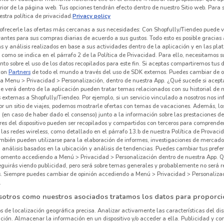
erior de la página web. Tus opciones tendrán efecto dentro de nuestro Sitio web. Para
stra política de privacidad.
Privacy policy
ofrecerle las ofertas más cercanas a sus necesidades: Con Shopfully/Tiendeo puede v
vantes para sus compras diarias de acuerdo a sus gustos. Todo esto es posible gracias 
 y análisis realizados en base a sus actividades dentro de la aplicación y en las pl
como se indica en el párrafo 2 de la Política de Privacidad. Para ello, necesitamos s
to sobre el uso de los datos recopilados para este fin. Si aceptas compartiremos tus 
con
Partners
de todo el mundo a través del uso de SDK externos. Puedes cambiar de o
a Menu > Privacidad > Personalización, dentro de nuestra App. ¿Qué sucede si acept
e verá dentro de la aplicación pueden tratar temas relacionados con su historial de
externas a Shopfully/Tiendeo. Por ejemplo, si un servicio vinculado a nosotros nos i
r un sitio de viajes, podemos mostrarle ofertas con temas de vacaciones. Además, lo
 (en caso de haber dado el consenso) junto a la información sobre las prestaciones de 
res del dispositivo pueden ser recopilados y compartidos con terceros para comprende
 las redes wireless, como detallado en el párrafo 13.b de nuestra Política de Provac
mbién pueden utilizarse para la elaboración de informes, investigaciones de mercado,
, análisis basados en la ubicación y análisis de tendencias. Puedes cambiar tus prefe
omento accediendo a Menú > Privacidad > Personalización dentro de nuestra App. Q
eguirás viendo publicidad, pero será sobre temas generales y probablemente no será r
es. Siempre puedes cambiar de opinión accediendo a Menú > Privacidad > Personaliza
.
sotros como nuestros asociados tratamos los datos para proporci
os de localización geográfica precisa. Analizar activamente las características del dis
ación. Almacenar la información en un dispositivo y/o acceder a ella. Publicidad y co