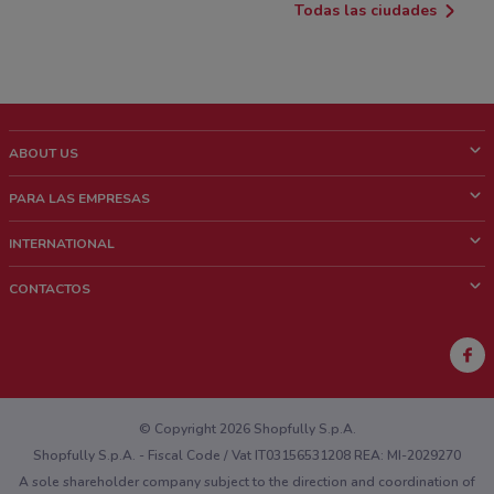
Todas las ciudades
ABOUT US
¿Que es ShopFully?
PARA LAS EMPRESAS
¿Quiénes Somos?
¿Qué Hacemos?
INTERNATIONAL
News & Media
Contacto comercial
Italy
CONTACTOS
Trabaja con nosotros
Brazil
Notificaciones sobre los puntos de venta
France
Notificaciones sobre los folletos
Australia
¿Encontraste un problema en la web o en la aplicación?
New Zealand
© Copyright 2026 Shopfully S.p.A.
Shopfully S.p.A. - Fiscal Code / Vat IT03156531208 REA: MI-2029270
A sole shareholder company subject to the direction and coordination of