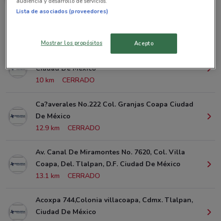
audiencia y desarrollo de servicios.
Lista de asociados (proveedores)
Sucursales Grupo Financiero Inbursa alrededor
Mostrar los propósitos
Acepto
Gpe. I. Ramirez No. 318 Col. Barrio San Marcos
Ciudad De México
10 km
CERRADO
Ca?averales No.222 Col. Granjas Coapa Ciudad
De México
12.9 km
CERRADO
Av. Canal De Miramontes No. 7620, Col. Villa
Coapa, Del. Tlalpan, D.F. Ciudad De México
13.1 km
CERRADO
Acoxpa 744,Colonia villacoapa, Cdmx. Tlalpan,
Ciudad De México