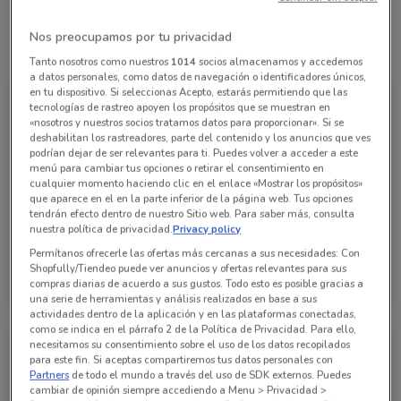
Nos preocupamos por tu privacidad
Todas las ofertas de esta tienda
Tanto nosotros como nuestros
1014
socios almacenamos y accedemos
a datos personales, como datos de navegación o identificadores únicos,
en tu dispositivo. Si seleccionas Acepto, estarás permitiendo que las
tecnologías de rastreo apoyen los propósitos que se muestran en
«nosotros y nuestros socios tratamos datos para proporcionar». Si se
deshabilitan los rastreadores, parte del contenido y los anuncios que ves
podrían dejar de ser relevantes para ti. Puedes volver a acceder a este
menú para cambiar tus opciones o retirar el consentimiento en
cualquier momento haciendo clic en el enlace «Mostrar los propósitos»
que aparece en el en la parte inferior de la página web. Tus opciones
tendrán efecto dentro de nuestro Sitio web. Para saber más, consulta
nuestra política de privacidad.
Privacy policy
Permítanos ofrecerle las ofertas más cercanas a sus necesidades: Con
Grupo Financiero Inbursa
Shopfully/Tiendeo puede ver anuncios y ofertas relevantes para sus
compras diarias de acuerdo a sus gustos. Todo esto es posible gracias a
Caduca el 15/10
10 km
una serie de herramientas y análisis realizados en base a sus
actividades dentro de la aplicación y en las plataformas conectadas,
como se indica en el párrafo 2 de la Política de Privacidad. Para ello,
necesitamos su consentimiento sobre el uso de los datos recopilados
para este fin. Si aceptas compartiremos tus datos personales con
Partners
de todo el mundo a través del uso de SDK externos. Puedes
cambiar de opinión siempre accediendo a Menu > Privacidad >