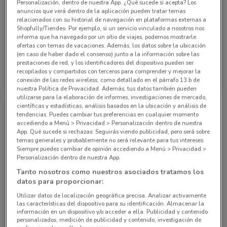
Personalización, dentro de nuestra App. ¿Qué sucede si acepta? Los
anuncios que verá dentro de la aplicación pueden tratar temas
relacionados con su historial de navegación en plataformas externas a
Shopfully/Tiendeo. Por ejemplo, si un servicio vinculado a nosotros nos
informa que ha navegado por un sitio de viajes, podemos mostrarle
ofertas con temas de vacaciones. Además, los datos sobre la ubicación
(en caso de haber dado el consenso) junto a la información sobre las
prestaciones de red, y los identificadores del dispositivo pueden ser
Grupo Financiero Inbursa
Grupo Financiero Inbursa
recopilados y compartidos con terceros para comprender y mejorar la
conexión de las redes wireless, como detallado en el párrafo 13.b de
10 km
10 km
nuestra Política de Provacidad. Además, tus datos también pueden
utilizarse para la elaboración de informes, investigaciones de mercado,
científicas y estadísticas, análisis basados en la ubicación y análisis de
tendencias. Puedes cambiar tus preferencias en cualquier momento
accediendo a Menú > Privacidad > Personalización dentro de nuestra
App. Qué sucede si rechazas: Seguirás viendo publicidad, pero será sobre
temas generales y probablemente no será relevante para tus intereses.
Siempre puedes cambiar de opinión accediendo a Menú > Privacidad >
Personalización dentro de nuestra App.
Tanto nosotros como nuestros asociados tratamos los
datos para proporcionar:
Utilizar datos de localización geográfica precisa. Analizar activamente
las características del dispositivo para su identificación. Almacenar la
Grupo Financiero Inbursa
información en un dispositivo y/o acceder a ella. Publicidad y contenido
personalizados, medición de publicidad y contenido, investigación de
10 km