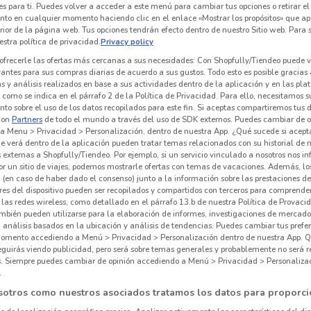
es para ti. Puedes volver a acceder a este menú para cambiar tus opciones o retirar el
nto en cualquier momento haciendo clic en el enlace «Mostrar los propósitos» que ap
erior de la página web. Tus opciones tendrán efecto dentro de nuestro Sitio web. Para
stra política de privacidad.
Privacy policy
ofrecerle las ofertas más cercanas a sus necesidades: Con Shopfully/Tiendeo puede v
vantes para sus compras diarias de acuerdo a sus gustos. Todo esto es posible gracias 
 y análisis realizados en base a sus actividades dentro de la aplicación y en las pl
como se indica en el párrafo 2 de la Política de Privacidad. Para ello, necesitamos s
to sobre el uso de los datos recopilados para este fin. Si aceptas compartiremos tus 
con
Partners
de todo el mundo a través del uso de SDK externos. Puedes cambiar de o
a Menu > Privacidad > Personalización, dentro de nuestra App. ¿Qué sucede si acept
e verá dentro de la aplicación pueden tratar temas relacionados con su historial de
externas a Shopfully/Tiendeo. Por ejemplo, si un servicio vinculado a nosotros nos i
r un sitio de viajes, podemos mostrarle ofertas con temas de vacaciones. Además, lo
 (en caso de haber dado el consenso) junto a la información sobre las prestaciones de 
res del dispositivo pueden ser recopilados y compartidos con terceros para comprende
 las redes wireless, como detallado en el párrafo 13.b de nuestra Política de Provac
mbién pueden utilizarse para la elaboración de informes, investigaciones de mercado,
, análisis basados en la ubicación y análisis de tendencias. Puedes cambiar tus prefe
omento accediendo a Menú > Privacidad > Personalización dentro de nuestra App. Q
eguirás viendo publicidad, pero será sobre temas generales y probablemente no será r
es. Siempre puedes cambiar de opinión accediendo a Menú > Privacidad > Personaliza
.
sotros como nuestros asociados tratamos los datos para proporci