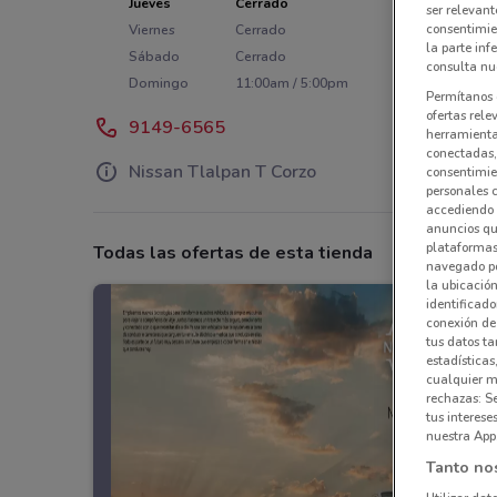
Jueves
Cerrado
ser relevant
consentimie
Viernes
Cerrado
la parte inf
Sábado
Cerrado
consulta nue
Domingo
11:00am / 5:00pm
Permítanos 
ofertas rele
9149-6565
herramientas
conectadas, 
Nissan Tlalpan T Corzo
consentimien
personales 
accediendo 
anuncios qu
plataformas 
Todas las ofertas de esta tienda
navegado po
la ubicación
identificado
conexión de
tus datos ta
estadísticas
cualquier m
rechazas: S
tus interes
nuestra App
Tanto no