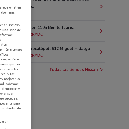
Benito Juárez
arece en el en
 saber más,
2.2 km
er anuncios y
Av. Revolución 1105 Benito Juarez
a una serie de
2.9 km
CERRADO
ataformas
u
datos
Eje 8 av. Popocatépetl 512 Miguel Hidalgo
pinión siempre
a? Los
3.1 km
CERRADO
 navegación en
nforma que ha
Todas las tiendas Nissan
s datos sobre
red, y los
r y mejorar la
idad. Además,
 científicas y
rencias en
ué sucede si
elevante para
ción dentro de
onar: