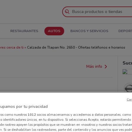
A
RESTAURANTES
AUTOS
BANCOS Y SERVICIOS
DEPOR
res cerca de ti
Calzada de Tlapan No. 2650 - Ofertas teléfonos e horarios
Suc
Más info
Con
upamos por tu privacidad
ros como nuestros
1012
socios almacenamos y accedemos a datos personales, como 
 identificadores únicos, en tu dispositivo. Si seleccionas Acepto, estarás permitiendo
de rastreo apoyen los propósitos que se muestran en «nosotros y nuestros socios trat
». Si se deshabilitan los rastreadores, parte del contenido y los anuncios que ves podr