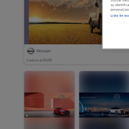
Utilizar dat
su identific
personalizad
Lista de as
Nissan
Caduca el 05/08