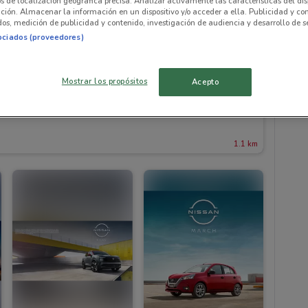
os de localización geográfica precisa. Analizar activamente las características del dis
ación. Almacenar la información en un dispositivo y/o acceder a ella. Publicidad y co
os, medición de publicidad y contenido, investigación de audiencia y desarrollo de se
ociados (proveedores)
Mostrar los propósitos
Acepto
1.1 km