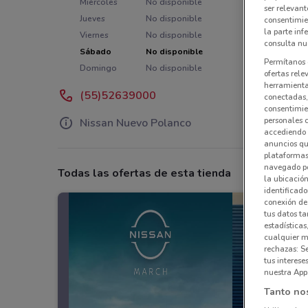
Miércoles
No disponible
ser relevant
Jueves
No disponible
consentimie
la parte inf
Viernes
No disponible
consulta nue
Sábado
No disponible
Permítanos 
Domingo
No disponible
ofertas rele
herramientas
(55)52639000
conectadas, 
consentimien
personales 
Nissan Nuevo Polanco
accediendo 
anuncios qu
plataformas 
navegado po
Todas las ofertas de esta tienda
la ubicación
identificado
conexión de
tus datos ta
estadísticas
cualquier m
rechazas: S
tus interes
nuestra App
Tanto no