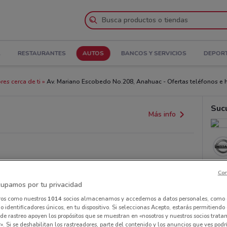
A
RESTAURANTES
AUTOS
BANCOS Y SERVICIOS
DEPOR
res cerca de ti
Av. Mariano Escobedo No.208, Anahuac - Ofertas teléfonos e 
Suc
Más info
Con
upamos por tu privacidad
ros como nuestros
1014
socios almacenamos y accedemos a datos personales, como 
 identificadores únicos, en tu dispositivo. Si seleccionas Acepto, estarás permitiendo
de rastreo apoyen los propósitos que se muestran en «nosotros y nuestros socios trat
». Si se deshabilitan los rastreadores, parte del contenido y los anuncios que ves podr