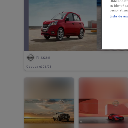
Utilizar dat
su identific
personalizad
Lista de as
Nissan
Caduca el 05/08