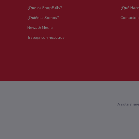
¿Que es ShopFully?
¿Qué Hac
¿Quiénes Somos?
Contacto 
News & Media
Trabaja con nosotros
A sole shar