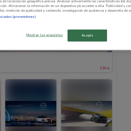
os de localización geográfica precisa. Analizar activamente las características del dis
ación. Almacenar la información en un dispositivo y/o acceder a ella. Publicidad y co
os, medición de publicidad y contenido, investigación de audiencia y desarrollo de se
ociados (proveedores)
Mostrar los propósitos
Acepto
139 m