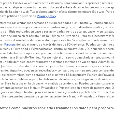
es para ti. Puedes volver a acceder a este menú para cambiar tus opciones o retirar el
nto en cualquier momento haciendo clic en el enlace «Mostrar los propósitos» que ap
erior de la página web. Tus opciones tendrán efecto dentro de nuestro Sitio web. Para
stra política de privacidad.
Privacy policy
ofrecerle las ofertas más cercanas a sus necesidades: Con Shopfully/Tiendeo puede v
vantes para sus compras diarias de acuerdo a sus gustos. Todo esto es posible gracias 
 y análisis realizados en base a sus actividades dentro de la aplicación y en las pl
como se indica en el párrafo 2 de la Política de Privacidad. Para ello, necesitamos s
to sobre el uso de los datos recopilados para este fin. Si aceptas compartiremos tus 
con
Partners
de todo el mundo a través del uso de SDK externos. Puedes cambiar de o
a Menu > Privacidad > Personalización, dentro de nuestra App. ¿Qué sucede si acept
e verá dentro de la aplicación pueden tratar temas relacionados con su historial de
externas a Shopfully/Tiendeo. Por ejemplo, si un servicio vinculado a nosotros nos i
r un sitio de viajes, podemos mostrarle ofertas con temas de vacaciones. Además, lo
 (en caso de haber dado el consenso) junto a la información sobre las prestaciones de 
res del dispositivo pueden ser recopilados y compartidos con terceros para comprende
 las redes wireless, como detallado en el párrafo 13.b de nuestra Política de Provac
mbién pueden utilizarse para la elaboración de informes, investigaciones de mercado,
, análisis basados en la ubicación y análisis de tendencias. Puedes cambiar tus prefe
omento accediendo a Menú > Privacidad > Personalización dentro de nuestra App. Q
eguirás viendo publicidad, pero será sobre temas generales y probablemente no será r
es. Siempre puedes cambiar de opinión accediendo a Menú > Privacidad > Personaliza
.
sotros como nuestros asociados tratamos los datos para proporci