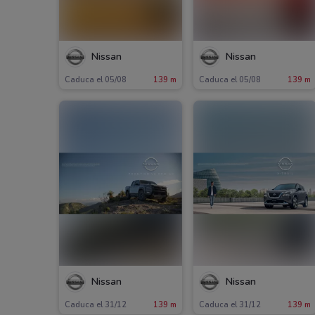
Nissan
Nissan
Caduca el 05/08
139 m
Caduca el 05/08
139 m
Nissan
Nissan
Caduca el 31/12
139 m
Caduca el 31/12
139 m