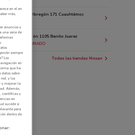
arece en el en
 saber más,
Av. Álvaro Obregón 171 Cuauhtémoc
2.9 km
er anuncios y
a una serie de
Av. Revolución 1105 Benito Juarez
ataformas
u
3.6 km
CERRADO
datos
pinión siempre
a? Los
Todas las tiendas Nissan
 navegación en
nforma que ha
s datos sobre
red, y los
r y mejorar la
idad. Además,
 científicas y
rencias en
ué sucede si
elevante para
ción dentro de
onar: