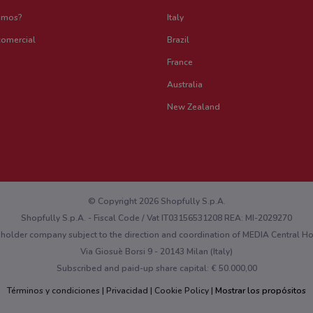
emos?
Italy
comercial
Brazil
France
Australia
New Zealand
© Copyright 2026 Shopfully S.p.A.
Shopfully S.p.A. - Fiscal Code / Vat IT03156531208 REA: MI-2029270
eholder company subject to the direction and coordination of MEDIA Central 
Via Giosuè Borsi 9 - 20143 Milan (Italy)
Subscribed and paid-up share capital: € 50.000,00
Términos y condiciones
Privacidad
Cookie Policy
Mostrar los propósitos