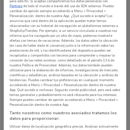
para este fin. Si aceptas compartiremos tus datos personales con
Partners
de todo el mundo a través del uso de SDK externos. Puedes
cambiar de opinión siempre accediendo a Menu > Privacidad >
Personalización, dentro de nuestra App. ¿Qué sucede si acepta? Los
NUEVO
NUEVO
anuncios que verá dentro de la aplicación pueden tratar temas
relacionados con su historial de navegación en plataformas externas a
Nissan
Nissan
Shopfully/Tiendeo. Por ejemplo, si un servicio vinculado a nosotros nos
informa que ha navegado por un sitio de viajes, podemos mostrarle
Caduca el 05/08
1.2 km
Caduca el 05/08
1.2 km
ofertas con temas de vacaciones. Además, los datos sobre la ubicación
(en caso de haber dado el consenso) junto a la información sobre las
prestaciones de red, y los identificadores del dispositivo pueden ser
recopilados y compartidos con terceros para comprender y mejorar la
conexión de las redes wireless, como detallado en el párrafo 13.b de
nuestra Política de Provacidad. Además, tus datos también pueden
utilizarse para la elaboración de informes, investigaciones de mercado,
científicas y estadísticas, análisis basados en la ubicación y análisis de
tendencias. Puedes cambiar tus preferencias en cualquier momento
accediendo a Menú > Privacidad > Personalización dentro de nuestra
App. Qué sucede si rechazas: Seguirás viendo publicidad, pero será sobre
temas generales y probablemente no será relevante para tus intereses.
NUEVO
NUEVO
Siempre puedes cambiar de opinión accediendo a Menú > Privacidad >
Personalización dentro de nuestra App.
Nissan
Nissan
Tanto nosotros como nuestros asociados tratamos los
datos para proporcionar:
Caduca el 05/08
1.2 km
Caduca el 05/08
1.2 km
Utilizar datos de localización geográfica precisa. Analizar activamente