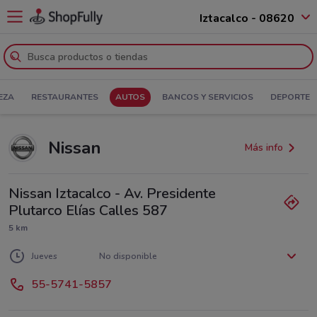
Iztacalco - 08620
EZA
RESTAURANTES
AUTOS
BANCOS Y SERVICIOS
DEPORTE
Nissan
Más info
Nissan Iztacalco - Av. Presidente
Plutarco Elías Calles 587
5 km
Lunes
Martes
Miércoles
No disponible
No disponible
No disponible
Jueves
No disponible
Viernes
Sábado
Domingo
No disponible
No disponible
No disponible
55-5741-5857