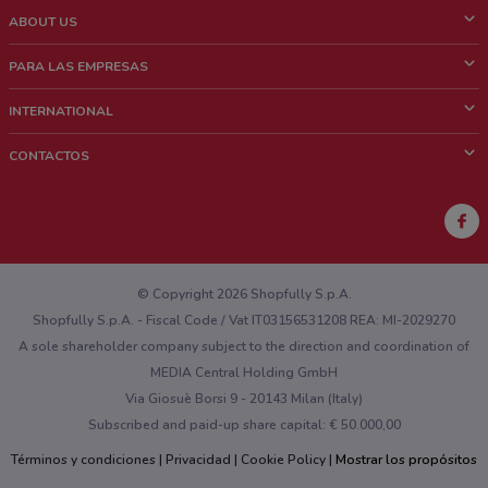
ABOUT US
¿Que es ShopFully?
PARA LAS EMPRESAS
¿Quiénes Somos?
¿Qué Hacemos?
INTERNATIONAL
News & Media
Contacto comercial
Italy
CONTACTOS
Trabaja con nosotros
Brazil
Notificaciones sobre los puntos de venta
France
Notificaciones sobre los folletos
Australia
¿Encontraste un problema en la web o en la aplicación?
New Zealand
© Copyright 2026 Shopfully S.p.A.
Shopfully S.p.A. - Fiscal Code / Vat IT03156531208 REA: MI-2029270
A sole shareholder company subject to the direction and coordination of
MEDIA Central Holding GmbH
Via Giosuè Borsi 9 - 20143 Milan (Italy)
Subscribed and paid-up share capital: € 50.000,00
Términos y condiciones
Privacidad
Cookie Policy
Mostrar los propósitos