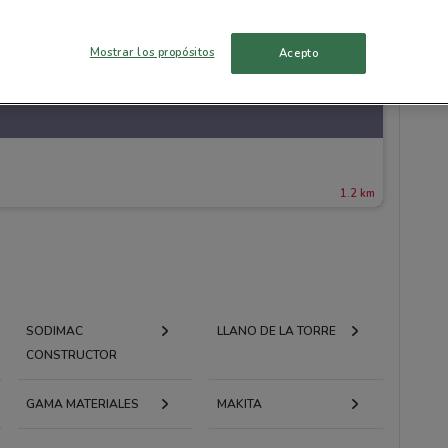
Mostrar los propósitos
Acepto
1.2 km
SODIMAC
LLANO DE LA TORRE
CONSTRUCTOR
GAMA MATERIALES
MAKITA