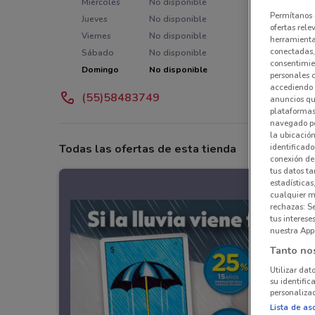
Miércoles
No disponible
Permítanos 
Jueves
No disponible
ofertas rele
Viernes
No disponible
herramientas
conectadas, 
Sábado
No disponible
consentimien
Domingo
No disponible
personales 
accediendo 
(55)58483749
anuncios qu
plataformas 
navegado po
la ubicación
identificado
Todas las ofertas de esta tienda
conexión de
tus datos ta
estadísticas
cualquier m
rechazas: S
tus interes
nuestra App
Tanto no
Utilizar dat
su identific
personalizad
Lista de as