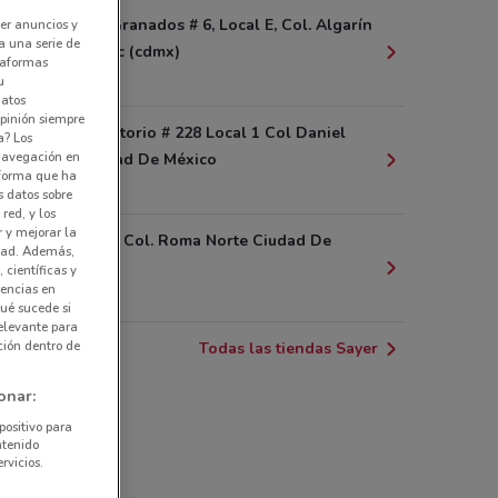
Enrique F. Granados # 6, Local E, Col. Algarín
er anuncios y
a una serie de
Cuauhtémoc (cdmx)
ataformas
2.8 km
u
datos
pinión siempre
Av. Observatorio # 228 Local 1 Col Daniel
a? Los
 navegación en
Garza Ciudad De México
nforma que ha
3 km
s datos sobre
red, y los
r y mejorar la
Puebla # 45 Col. Roma Norte Ciudad De
idad. Además,
México
 científicas y
rencias en
3 km
ué sucede si
elevante para
ción dentro de
Todas las tiendas Sayer
onar:
positivo para
ntenido
rvicios.