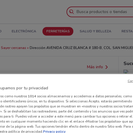
D
ELECTRÓNICA
FERRETERÍAS
SALUD Y BELLEZA
REST
 Sayer cercanas
Dirección AVENIDA CRUZ BLANCA # 180-B, COL. SAN MIGUEL T
Suc
Más info
Con
upamos por tu privacidad
ros como nuestros
1014
socios almacenamos y accedemos a datos personales, como 
 identificadores únicos, en tu dispositivo. Si seleccionas Acepto, estarás permitiendo
de rastreo apoyen los propósitos que se muestran en «nosotros y nuestros socios trat
». Si se deshabilitan los rastreadores, parte del contenido y los anuncios que ves podr
es para ti. Puedes volver a acceder a este menú para cambiar tus opciones o retirar el
nto en cualquier momento haciendo clic en el enlace «Mostrar los propósitos» que ap
erior de la página web. Tus opciones tendrán efecto dentro de nuestro Sitio web. Para
stra política de privacidad.
Privacy policy