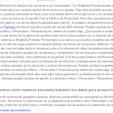
ofrecerle las ofertas más cercanas a sus necesidades: Con Shopfully/Tiendeo puede v
vantes para sus compras diarias de acuerdo a sus gustos. Todo esto es posible gracias 
 y análisis realizados en base a sus actividades dentro de la aplicación y en las pl
como se indica en el párrafo 2 de la Política de Privacidad. Para ello, necesitamos s
to sobre el uso de los datos recopilados para este fin. Si aceptas compartiremos tus 
con
Partners
de todo el mundo a través del uso de SDK externos. Puedes cambiar de o
a Menu > Privacidad > Personalización, dentro de nuestra App. ¿Qué sucede si acept
e verá dentro de la aplicación pueden tratar temas relacionados con su historial de
externas a Shopfully/Tiendeo. Por ejemplo, si un servicio vinculado a nosotros nos i
r un sitio de viajes, podemos mostrarle ofertas con temas de vacaciones. Además, lo
 (en caso de haber dado el consenso) junto a la información sobre las prestaciones de 
res del dispositivo pueden ser recopilados y compartidos con terceros para comprende
 las redes wireless, como detallado en el párrafo 13.b de nuestra Política de Provac
mbién pueden utilizarse para la elaboración de informes, investigaciones de mercado,
, análisis basados en la ubicación y análisis de tendencias. Puedes cambiar tus prefe
omento accediendo a Menú > Privacidad > Personalización dentro de nuestra App. Q
eguirás viendo publicidad, pero será sobre temas generales y probablemente no será r
es. Siempre puedes cambiar de opinión accediendo a Menú > Privacidad > Personaliza
.
sotros como nuestros asociados tratamos los datos para proporci
os de localización geográfica precisa. Analizar activamente las características del dis
ación. Almacenar la información en un dispositivo y/o acceder a ella. Publicidad y co
os, medición de publicidad y contenido, investigación de audiencia y desarrollo de se
ociados (proveedores)