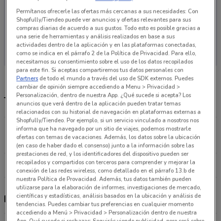
Permítanos ofrecerle las ofertas más cercanas a sus necesidades: Con
Shopfully/Tiendeo puede ver anuncios y ofertas relevantes para sus
compras diarias de acuerdo a sus gustos. Todo esto es posible gracias a
una serie de herramientas y análisis realizados en base a sus
En este momento no hay ofertas vigentes
actividades dentro de la aplicación y en las plataformas conectadas,
como se indica en el párrafo 2 de la Política de Privacidad. Para ello,
necesitamos su consentimiento sobre el uso de los datos recopilados
para este fin. Si aceptas compartiremos tus datos personales con
Partners
de todo el mundo a través del uso de SDK externos. Puedes
cambiar de opinión siempre accediendo a Menu > Privacidad >
Personalización, dentro de nuestra App. ¿Qué sucede si acepta? Los
Tiendas El gran tlapalero más cercanas
anuncios que verá dentro de la aplicación pueden tratar temas
relacionados con su historial de navegación en plataformas externas a
Shopfully/Tiendeo. Por ejemplo, si un servicio vinculado a nosotros nos
Corregidora #25 Ciudad De México
informa que ha navegado por un sitio de viajes, podemos mostrarle
ofertas con temas de vacaciones. Además, los datos sobre la ubicación
5.5 km
CERRADO
(en caso de haber dado el consenso) junto a la información sobre las
prestaciones de red, y los identificadores del dispositivo pueden ser
recopilados y compartidos con terceros para comprender y mejorar la
Todas las tiendas El gran tlapalero
conexión de las redes wireless, como detallado en el párrafo 13.b de
nuestra Política de Provacidad. Además, tus datos también pueden
utilizarse para la elaboración de informes, investigaciones de mercado,
científicas y estadísticas, análisis basados en la ubicación y análisis de
El gran tlapalero
tendencias. Puedes cambiar tus preferencias en cualquier momento
accediendo a Menú > Privacidad > Personalización dentro de nuestra
App. Qué sucede si rechazas: Seguirás viendo publicidad, pero será sobre