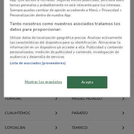
temas generales y probablemente no será relevante para tus intereses.
Ofertas folletos y catálogos por ciudad a tu
Siempre puedes cambiar de opinión accediendo a Menú > Privacidad >
Personalización dentro de nuestra App.
alrededor
Tanto nosotros como nuestros asociados tratamos los
datos para proporcionar:
LA MAGDALENA
IZTAPALAPA
Utilizar datos de localización geográfica precisa. Analizar activamente
CONTRERAS
las características del dispositivo para su identificación. Almacenar la
información en un dispositivo y/o acceder a ella. Publicidad y contenido
personalizados, medición de publicidad y contenido, investigación de
AZCAPOTZALCO
IZTACALCO
audiencia y desarrollo de servicios.
Lista de asociados (proveedores)
GUSTAVO A. MADERO
XOCHIMILCO
Mostrar los propósitos
Acepto
TLALPAN
VENUSTIANO CARRANZA
TLÁHUAC
MIGUEL HIDALGO
CUAUHTÉMOC
PARAÍSO
COYOACÁN
TEMIXCO