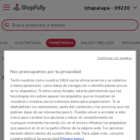
Iztapalapa - 09230
ALUD
ELECTRÓNICA
FERRETERÍAS
SALUD Y BELLEZA
RESTAUR
Continuar sin aceptar
Último folleto El gran tlapalero en Iztapalapa
Nos preocupamos por tu privacidad
Últimas ofertas El gran tlapalero
Tanto nosotros como nuestros
1014
socios almacenamos y accedemos
a datos personales, como datos de navegación o identificadores únicos,
en tu dispositivo. Si seleccionas Acepto, estarás permitiendo que las
tecnologías de rastreo apoyen los propósitos que se muestran en
«nosotros y nuestros socios tratamos datos para proporcionar». Si se
deshabilitan los rastreadores, parte del contenido y los anuncios que ves
podrían dejar de ser relevantes para ti. Puedes volver a acceder a este
menú para cambiar tus opciones o retirar el consentimiento en
cualquier momento haciendo clic en el enlace «Mostrar los propósitos»
que aparece en el en la parte inferior de la página web. Tus opciones
tendrán efecto dentro de nuestro Sitio web. Para saber más, consulta
nuestra política de privacidad.
Privacy policy