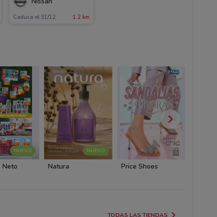
Nissan
Caduca el 31/12
1.2 km
NUEVO
NUEVO
 Neto
Natura
Price Shoes
Price 
TODAS LAS TIENDAS