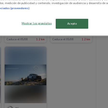
os, medición de publicidad y contenido, investigación de audiencia y desarrollo de se
ociados (proveedores)
NUEVO
NUEVO
Mostrar los propósitos
Acepto
Nissan
Nissan
Caduca el 05/08
1.2 km
Caduca el 05/08
1.2 km