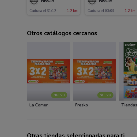
Nissan
Nissan
Caduca el 31/12
1.2 km
Caduca el 03/09
1.2 km
Otros catálogos cercanos
NUEVO
NUEVO
La Comer
Fresko
Tiendas
Otras tiendas seleccionadas para ti