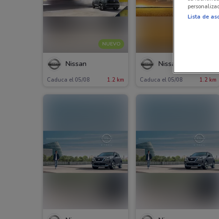
personalizad
Lista de as
NUEVO
NUEVO
Nissan
Nissan
Caduca el 05/08
1.2 km
Caduca el 05/08
1.2 km