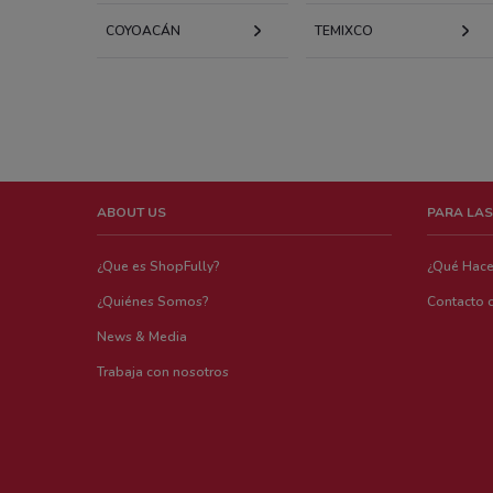
COYOACÁN
TEMIXCO
ABOUT US
PARA LAS
¿Que es ShopFully?
¿Qué Hac
¿Quiénes Somos?
Contacto 
News & Media
Trabaja con nosotros