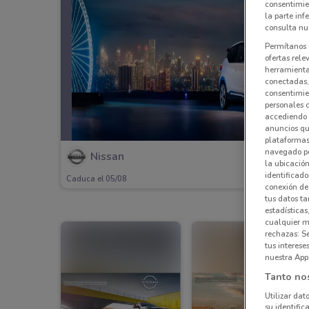
consentimie
la parte inf
consulta nue
Permítanos 
ofertas rele
herramientas
conectadas, 
consentimien
personales 
accediendo 
anuncios qu
plataformas 
navegado po
Nissan
la ubicación
identificado
Caduca el 05/08
conexión de
tus datos ta
estadísticas
cualquier m
rechazas: S
tus interes
nuestra App
Tanto no
Utilizar dat
su identific