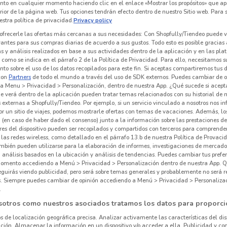
nto en cualquier momento haciendo clic en el enlace «Mostrar los propósitos» que ap
erior de la página web. Tus opciones tendrán efecto dentro de nuestro Sitio web. Para
stra política de privacidad.
Privacy policy
ofrecerle las ofertas más cercanas a sus necesidades: Con Shopfully/Tiendeo puede v
vantes para sus compras diarias de acuerdo a sus gustos. Todo esto es posible gracias 
 y análisis realizados en base a sus actividades dentro de la aplicación y en las pl
como se indica en el párrafo 2 de la Política de Privacidad. Para ello, necesitamos s
to sobre el uso de los datos recopilados para este fin. Si aceptas compartiremos tus 
con
Partners
de todo el mundo a través del uso de SDK externos. Puedes cambiar de o
a Menu > Privacidad > Personalización, dentro de nuestra App. ¿Qué sucede si acept
e verá dentro de la aplicación pueden tratar temas relacionados con su historial de
externas a Shopfully/Tiendeo. Por ejemplo, si un servicio vinculado a nosotros nos i
r un sitio de viajes, podemos mostrarle ofertas con temas de vacaciones. Además, lo
 (en caso de haber dado el consenso) junto a la información sobre las prestaciones de 
res del dispositivo pueden ser recopilados y compartidos con terceros para comprende
1.2 km
 las redes wireless, como detallado en el párrafo 13.b de nuestra Política de Provac
mbién pueden utilizarse para la elaboración de informes, investigaciones de mercado,
, análisis basados en la ubicación y análisis de tendencias. Puedes cambiar tus prefe
Pre
omento accediendo a Menú > Privacidad > Personalización dentro de nuestra App. Q
eguirás viendo publicidad, pero será sobre temas generales y probablemente no será r
es. Siempre puedes cambiar de opinión accediendo a Menú > Privacidad > Personaliza
Agen
.
sotros como nuestros asociados tratamos los datos para proporci
os de localización geográfica precisa. Analizar activamente las características del dis
ación. Almacenar la información en un dispositivo y/o acceder a ella. Publicidad y co