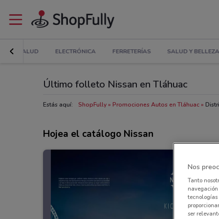
IAS Y SALUD
ELECTRÓNICA
FERRETERÍAS
SALUD Y BELLEZ
Último folleto Nissan en Tláhuac
Estás aquí:
ShopFully
Promociones Autos en Tláhuac
Dist
Hojea el catálogo Nissan
Nos preoc
Tanto nosot
navegación o
tecnologías 
proporcionar
ser relevant