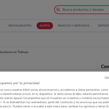
A
RESTAURANTES
AUTOS
BANCOS Y SERVICIOS
DEPOR
ribuidores en Tláhuac
Con
Con
upamos por tu privacidad
ros como nuestros
1014
socios almacenamos y accedemos a datos personales, como 
 identificadores únicos, en tu dispositivo. Si seleccionas Acepto, estarás permitiendo
de rastreo apoyen los propósitos que se muestran en «nosotros y nuestros socios trat
». Si se deshabilitan los rastreadores, parte del contenido y los anuncios que ves podr
es para ti. Puedes volver a acceder a este menú para cambiar tus opciones o retirar el