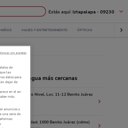
Estás aquí:
Iztapalapa - 09230
NIÑOS
VIAJES Y ENTRETENIMIENTO
ÓPTICAS
tinuar sin aceptar
datos de
 que las
ndas Interlingua más cercanas
amos datos para
ían dejar de
arece en el en
Dakota 95 1o Nivel, Loc. 11-12 Benito Juárez
 saber más,
(cdmx)
853 m
er anuncios y
a una serie de
ataformas
Av. Universidad, 1000 Benito Juárez (cdmx)
u