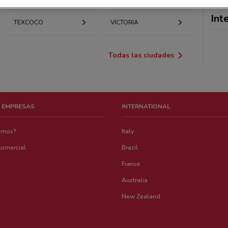
Int
TEXCOCO
VICTORIA
Todas las ciudades
 EMPRESAS
INTERNATIONAL
emos?
Italy
comercial
Brazil
France
Australia
New Zealand