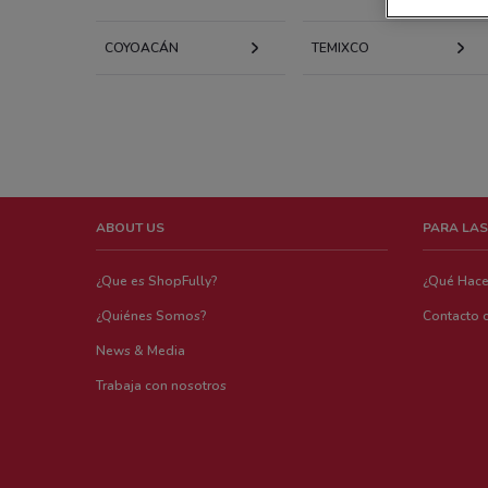
COYOACÁN
TEMIXCO
ABOUT US
PARA LAS
¿Que es ShopFully?
¿Qué Hac
¿Quiénes Somos?
Contacto 
News & Media
Trabaja con nosotros