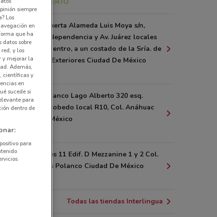
datos
3.7 km
ABIERTO
pinión siempre
a? Los
Conjunto Puerta Alameda Luis Moya s/n,
 navegación en
nforma que ha
entre Av. Independencia y Av. Juárez locales
s datos sobre
J2 y K Col. Centro, a un costado de la Sría. de
red, y los
r y mejorar la
Relaciones Exteriores Ciudad De México
idad. Además,
4.6 km
 científicas y
rencias en
ué sucede si
Parques Polanco Lago Alberto 320 esq.
elevante para
Mariano Escobedo local R10, Col. Anáhuac
ción dentro de
Ciudad De México
onar:
4.8 km
positivo para
ntenido
Jaime Balmes 11 Edif. D Mezzanine 1 y 2 Col.
rvicios.
Los Morales Polanco Ciudad De México
5.9 km
Todas las tiendas Interlingua