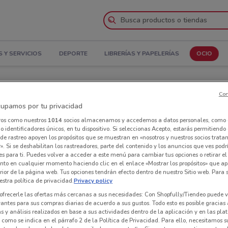
 Y SERVICIOS
DEPORTE
LIBRERÍAS Y PAPELERÍAS
OCIO
Con
upamos por tu privacidad
nterlingua en Iztapalapa
ros como nuestros
1014
socios almacenamos y accedemos a datos personales, como 
 identificadores únicos, en tu dispositivo. Si seleccionas Acepto, estarás permitiendo
Tie
de rastreo apoyen los propósitos que se muestran en «nosotros y nuestros socios trat
». Si se deshabilitan los rastreadores, parte del contenido y los anuncios que ves podr
es para ti. Puedes volver a acceder a este menú para cambiar tus opciones o retirar el
nto en cualquier momento haciendo clic en el enlace «Mostrar los propósitos» que ap
erior de la página web. Tus opciones tendrán efecto dentro de nuestro Sitio web. Para
stra política de privacidad.
Privacy policy
ofrecerle las ofertas más cercanas a sus necesidades: Con Shopfully/Tiendeo puede v
vantes para sus compras diarias de acuerdo a sus gustos. Todo esto es posible gracias 
 y análisis realizados en base a sus actividades dentro de la aplicación y en las pl
como se indica en el párrafo 2 de la Política de Privacidad. Para ello, necesitamos s