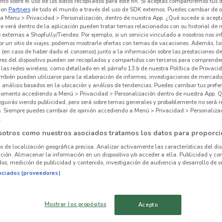
to sobre el uso de los datos recopilados para este fin. Si aceptas compartiremos tus 
con
Partners
de todo el mundo a través del uso de SDK externos. Puedes cambiar de o
a Menu > Privacidad > Personalización, dentro de nuestra App. ¿Qué sucede si acept
e verá dentro de la aplicación pueden tratar temas relacionados con su historial de
externas a Shopfully/Tiendeo. Por ejemplo, si un servicio vinculado a nosotros nos i
r un sitio de viajes, podemos mostrarle ofertas con temas de vacaciones. Además, lo
 hay ofertas vigentes
 (en caso de haber dado el consenso) junto a la información sobre las prestaciones de 
res del dispositivo pueden ser recopilados y compartidos con terceros para comprende
 las redes wireless, como detallado en el párrafo 13.b de nuestra Política de Provac
mbién pueden utilizarse para la elaboración de informes, investigaciones de mercado,
, análisis basados en la ubicación y análisis de tendencias. Puedes cambiar tus prefe
omento accediendo a Menú > Privacidad > Personalización dentro de nuestra App. Q
eguirás viendo publicidad, pero será sobre temas generales y probablemente no será r
es. Siempre puedes cambiar de opinión accediendo a Menú > Privacidad > Personaliza
.
alrededor
sotros como nuestros asociados tratamos los datos para proporci
os de localización geográfica precisa. Analizar activamente las características del dis
AZCAPOTZALCO
IZTACALCO
ación. Almacenar la información en un dispositivo y/o acceder a ella. Publicidad y co
os, medición de publicidad y contenido, investigación de audiencia y desarrollo de se
ociados (proveedores)
TLALPAN
VENUSTIANO
CARRANZA
Mostrar los propósitos
Acepto
CUAUHTÉMOC
PARAÍSO