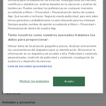
utilizarse para la elaboración de informes, investigaciones de mercado,
científicas y estadísticas, análisis basados en la ubicación y análisis de
Rochester 79 Nápoles - SN Calle calle arizona y
tendencias. Puedes cambiar tus preferencias en cualquier momento
accediendo a Menú > Privacidad > Personalización dentro de nuestra
rochester Ciudad De México
App. Qué sucede si rechazas: Seguirás viendo publicidad, pero será sobre
1.3 km
ABIERTO
temas generales y probablemente no será relevante para tus intereses.
Siempre puedes cambiar de opinión accediendo a Menú > Privacidad >
Personalización dentro de nuestra App.
Av. Nuevo León 217 Hipódromo - SN Calle Av.
Tanto nosotros como nuestros asociados tratamos los
Nuevo León y Av. Michoacan Ciudad De México
datos para proporcionar:
1.4 km
ABIERTO
Utilizar datos de localización geográfica precisa. Analizar activamente
las características del dispositivo para su identificación. Almacenar la
Av. México 13 Hipódromo Condesa - SN Calle Av.
información en un dispositivo y/o acceder a ella. Publicidad y contenido
personalizados, medición de publicidad y contenido, investigación de
México y av Sonora Ciudad De México
audiencia y desarrollo de servicios.
1.5 km
ABIERTO
Lista de asociados (proveedores)
Todas las tiendas Maskota
Mostrar los propósitos
Acepto
Maskota
Animales y accesorios