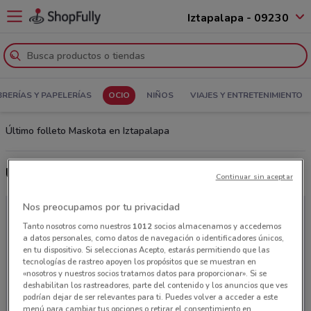
Iztapalapa - 09230
BRERÍAS Y PAPELERÍAS
OCIO
NIÑOS
VIAJES Y ENTRETENIMIENTO
Último folleto Maskota en Iztapalapa
Últimas ofertas Maskota
Continuar sin aceptar
Nos preocupamos por tu privacidad
Tanto nosotros como nuestros
1012
socios almacenamos y accedemos
a datos personales, como datos de navegación o identificadores únicos,
en tu dispositivo. Si seleccionas Acepto, estarás permitiendo que las
tecnologías de rastreo apoyen los propósitos que se muestran en
«nosotros y nuestros socios tratamos datos para proporcionar». Si se
deshabilitan los rastreadores, parte del contenido y los anuncios que ves
podrían dejar de ser relevantes para ti. Puedes volver a acceder a este
menú para cambiar tus opciones o retirar el consentimiento en