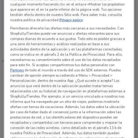
cualquier momento haciendo clic en el enlace «Mostrar los propósitos»
que aparece en el en la parte inferior de la página web. Tus opciones
tendrán efecto dentro de nuestro Sitio web. Para saber más, consulta
nuestra política de privacidad.
Privacy policy
En este momento no hay ofertas vigentes
Permítanos ofrecerle las ofertas más cercanas a sus necesidades: Con
Shopfully/Tiendeo puede ver anuncios y ofertas relevantes para sus
compras diarias de acuerdo a sus gustos. Todo esto es posible gracias a
una serie de herramientas y análisis realizados en base a sus
actividades dentro de la aplicación y en las plataformas conectadas,
como se indica en el párrafo 2 de la Política de Privacidad. Para ello,
necesitamos su consentimiento sobre el uso de los datos recopilados
Tiendas Maskota más cercanas
para este fin. Si aceptas compartiremos tus datos personales con
Partners
de todo el mundo a través del uso de SDK externos. Puedes
cambiar de opinión siempre accediendo a Menu > Privacidad >
Av. Coyoacan 145 Del Valle - Local. A Calle Av.
Personalización, dentro de nuestra App. ¿Qué sucede si acepta? Los
anuncios que verá dentro de la aplicación pueden tratar temas
Coyoacan y pedro romero de terreos Ciudad De
relacionados con su historial de navegación en plataformas externas a
México
Shopfully/Tiendeo. Por ejemplo, si un servicio vinculado a nosotros nos
informa que ha navegado por un sitio de viajes, podemos mostrarle
346 m
ABIERTO
ofertas con temas de vacaciones. Además, los datos sobre la ubicación
(en caso de haber dado el consenso) junto a la información sobre las
prestaciones de red, y los identificadores del dispositivo pueden ser
Av. Nuevo León 217 Hipódromo - SN Calle Av.
recopilados y compartidos con terceros para comprender y mejorar la
Nuevo León Y Agrarismo Ciudad De México
conexión de las redes wireless, como detallado en el párrafo 13.b de
524 m
ABIERTO
nuestra Política de Provacidad. Además, tus datos también pueden