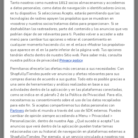
Tanto nosotros como nuestros
1012
socios almacenamos y accedemos
800 072 67 22
a datos personales, como datos de navegación o identificadores únicos,
en tu dispositivo. Si seleccionas Acepto, estarás permitiendo que las
tecnologías de rastreo apoyen los propósitos que se muestran en
Farmacia San Pablo San Lorenzo La Cebada -
«nosotros y nuestros socios tratamos datos para proporcionar». Si se
Xochimilco
deshabilitan los rastreadores, parte del contenido y los anuncios que ves
podrían dejar de ser relevantes para ti. Puedes volver a acceder a este
menú para cambiar tus opciones o retirar el consentimiento en
cualquier momento haciendo clic en el enlace «Mostrar los propósitos»
Todas las ofertas de esta tienda
que aparece en el en la parte inferior de la página web. Tus opciones
tendrán efecto dentro de nuestro Sitio web. Para saber más, consulta
nuestra política de privacidad.
Privacy policy
Permítanos ofrecerle las ofertas más cercanas a sus necesidades: Con
Shopfully/Tiendeo puede ver anuncios y ofertas relevantes para sus
compras diarias de acuerdo a sus gustos. Todo esto es posible gracias a
una serie de herramientas y análisis realizados en base a sus
actividades dentro de la aplicación y en las plataformas conectadas,
como se indica en el párrafo 2 de la Política de Privacidad. Para ello,
necesitamos su consentimiento sobre el uso de los datos recopilados
para este fin. Si aceptas compartiremos tus datos personales con
Partners
de todo el mundo a través del uso de SDK externos. Puedes
cambiar de opinión siempre accediendo a Menu > Privacidad >
Personalización, dentro de nuestra App. ¿Qué sucede si acepta? Los
Farmacia San Pablo
anuncios que verá dentro de la aplicación pueden tratar temas
relacionados con su historial de navegación en plataformas externas a
Caduca mañana
604 m
Shopfully/Tiendeo. Por ejemplo, si un servicio vinculado a nosotros nos