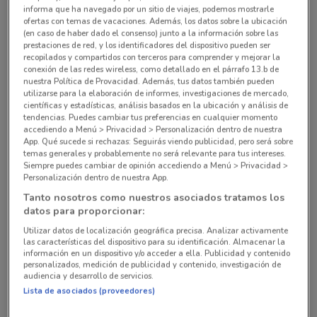
informa que ha navegado por un sitio de viajes, podemos mostrarle
ofertas con temas de vacaciones. Además, los datos sobre la ubicación
(en caso de haber dado el consenso) junto a la información sobre las
Sucursales Farmacia San Pablo alrededor
prestaciones de red, y los identificadores del dispositivo pueden ser
recopilados y compartidos con terceros para comprender y mejorar la
conexión de las redes wireless, como detallado en el párrafo 13.b de
Av. Nuevo León No. 204, Colonia Hipódromo, C.P.
nuestra Política de Provacidad. Además, tus datos también pueden
utilizarse para la elaboración de informes, investigaciones de mercado,
06100, Alcaldía Cuauhtémoc Ciudad De México
científicas y estadísticas, análisis basados en la ubicación y análisis de
604 m
ABIERTO
tendencias. Puedes cambiar tus preferencias en cualquier momento
accediendo a Menú > Privacidad > Personalización dentro de nuestra
App. Qué sucede si rechazas: Seguirás viendo publicidad, pero será sobre
Aguascalientes No. 132, Colonia Roma Sur, C.P.
temas generales y probablemente no será relevante para tus intereses.
06760, Alcalía Cuauhtémoc Ciudad De México
Siempre puedes cambiar de opinión accediendo a Menú > Privacidad >
Personalización dentro de nuestra App.
944 m
ABIERTO
Tanto nosotros como nuestros asociados tratamos los
datos para proporcionar:
Monterrey No. 360, Colonia Roma Sur, C.P.06760,
Utilizar datos de localización geográfica precisa. Analizar activamente
Alcaldia Cuauhtémoc Ciudad De México
las características del dispositivo para su identificación. Almacenar la
1.1 km
ABIERTO
información en un dispositivo y/o acceder a ella. Publicidad y contenido
personalizados, medición de publicidad y contenido, investigación de
audiencia y desarrollo de servicios.
Eugenia (Eje 5 sur) No. 714, Colonia Del Valle
Lista de asociados (proveedores)
Centro, C.P. 03100, Alcaldía Benito Juárez Benito