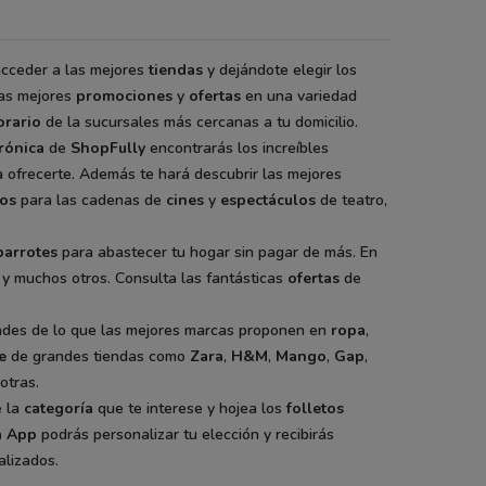
acceder a las mejores
tiendas
y dejándote elegir los
las mejores
promociones
y
ofertas
en una variedad
orario
de la sucursales más cercanas a tu domicilio.
rónica
de
ShopFully
encontrarás los increíbles
 ofrecerte. Además te hará descubrir las mejores
tos
para las cadenas de
cines
y
espectáculos
de teatro,
barrotes
para abastecer tu hogar sin pagar de más. En
, y muchos otros. Consulta las fantásticas
ofertas
de
dades de lo que las mejores marcas proponen en
ropa
,
e
de grandes tiendas como
Zara
,
H&M
,
Mango
,
Gap
,
otras.
e la
categoría
que te interese y hojea los
folletos
a App
podrás personalizar tu elección y recibirás
lizados.