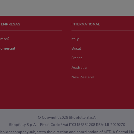
 EMPRESAS
INTERNATIONAL
emos?
Italy
comercial
Brazil
France
Australia
New Zealand
© Copyright 2026 Shopfully S.p.A.
Shopfully S.p.A. - Fiscal Code / Vat IT03156531208 REA: MI-2029270
eholder company subject to the direction and coordination of MEDIA Central 