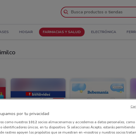
LASES
HOGAR
FARMACIAS Y SALUD
ELECTRÓNICA
FERR
imilco
Con
upamos por tu privacidad
ros como nuestros
1012
socios almacenamos y accedemos a datos personales, como 
 identificadores únicos, en tu dispositivo. Si seleccionas Acepto, estarás permitiendo
de rastreo apoyen los propósitos que se muestran en «nosotros y nuestros socios trat