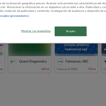
os de localización geográfica precisa. Analizar activamente las características del dis
ación. Almacenar la información en un dispositivo y/o acceder a ella. Publicidad y co
os, medición de publicidad y contenido, investigación de audiencia y desarrollo de se
ociados (proveedores)
Mostrar los propósitos
Acepto
o y San Borja
Quest Diagnostics
Farmacias ABC
km
669 m
Caduca el 29/06
734 m
C