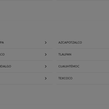
APA
AZCAPOTZALCO
LCO
TLALPAN
HIDALGO
CUAUHTÉMOC
TEXCOCO