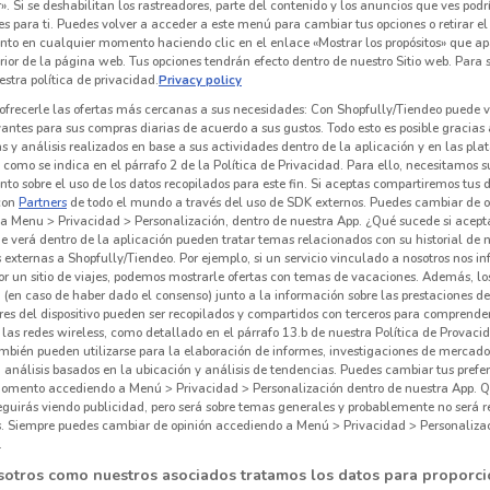
». Si se deshabilitan los rastreadores, parte del contenido y los anuncios que ves podr
es para ti. Puedes volver a acceder a este menú para cambiar tus opciones o retirar el
O
nto en cualquier momento haciendo clic en el enlace «Mostrar los propósitos» que ap
erior de la página web. Tus opciones tendrán efecto dentro de nuestro Sitio web. Para
l Ahorro
Farmacias Benavides
Farmacias YZA
stra política de privacidad.
Privacy policy
ofrecerle las ofertas más cercanas a sus necesidades: Con Shopfully/Tiendeo puede v
 m
Caduca el 31/08
257 m
Caduca el 31/08
617 m
C
vantes para sus compras diarias de acuerdo a sus gustos. Todo esto es posible gracias 
 y análisis realizados en base a sus actividades dentro de la aplicación y en las pl
como se indica en el párrafo 2 de la Política de Privacidad. Para ello, necesitamos s
to sobre el uso de los datos recopilados para este fin. Si aceptas compartiremos tus 
con
Partners
de todo el mundo a través del uso de SDK externos. Puedes cambiar de o
a Menu > Privacidad > Personalización, dentro de nuestra App. ¿Qué sucede si acept
e verá dentro de la aplicación pueden tratar temas relacionados con su historial de
externas a Shopfully/Tiendeo. Por ejemplo, si un servicio vinculado a nosotros nos i
r un sitio de viajes, podemos mostrarle ofertas con temas de vacaciones. Además, lo
 (en caso de haber dado el consenso) junto a la información sobre las prestaciones de 
res del dispositivo pueden ser recopilados y compartidos con terceros para comprende
 las redes wireless, como detallado en el párrafo 13.b de nuestra Política de Provac
mbién pueden utilizarse para la elaboración de informes, investigaciones de mercado,
, análisis basados en la ubicación y análisis de tendencias. Puedes cambiar tus prefe
O
omento accediendo a Menú > Privacidad > Personalización dentro de nuestra App. Q
eguirás viendo publicidad, pero será sobre temas generales y probablemente no será r
GNC
GNC
es. Siempre puedes cambiar de opinión accediendo a Menú > Privacidad > Personaliza
.
 m
Caduca el 30/08
775 m
Caduca el 31/08
775 m
C
sotros como nuestros asociados tratamos los datos para proporci