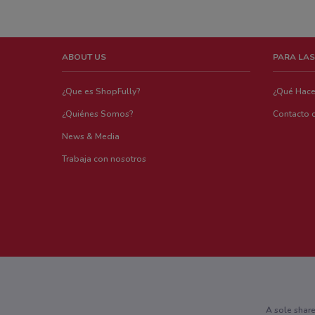
ABOUT US
PARA LAS
¿Que es ShopFully?
¿Qué Hac
¿Quiénes Somos?
Contacto 
News & Media
Trabaja con nosotros
A sole shar