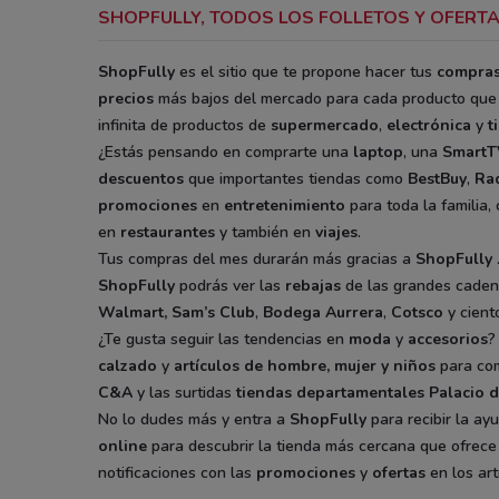
SHOPFULLY, TODOS LOS FOLLETOS Y OFERTA
ShopFully
es el sitio que te propone hacer tus
compra
precios
más bajos del mercado para cada producto que 
infinita de productos de
supermercado
,
electrónica
y
t
¿Estás pensando en comprarte una
laptop
, una
SmartT
descuentos
que importantes tiendas como
BestBuy
,
Ra
promociones
en
entretenimiento
para toda la familia,
en
restaurantes
y también en
viajes
.
Tus compras del mes durarán más gracias a
ShopFully
ShopFully
podrás ver las
rebajas
de las grandes caden
Walmart
,
Sam’s Club
,
Bodega Aurrera
,
Cotsco
y cient
¿Te gusta seguir las tendencias en
moda
y
accesorios
?
calzado
y
artículos de hombre, mujer y niños
para com
C&A
y las surtidas
tiendas departamentales
Palacio d
No lo dudes más y entra a
ShopFully
para recibir la ay
online
para descubrir la tienda más cercana que ofrec
notificaciones con las
promociones
y
ofertas
en los art