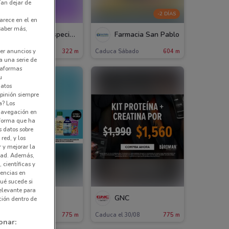
ían dejar de
-2 DÍAS
arece en el en
 saber más,
Farmacias Especializadas
Farmacia San Pablo
er anuncios y
aduca el 31/12
322 m
Caduca Sábado
604 m
a una serie de
ataformas
u
datos
pinión siempre
a? Los
 navegación en
nforma que ha
s datos sobre
red, y los
r y mejorar la
idad. Además,
 científicas y
rencias en
ué sucede si
elevante para
GNC
GNC
ción dentro de
aduca el 30/08
775 m
Caduca el 30/08
775 m
onar: