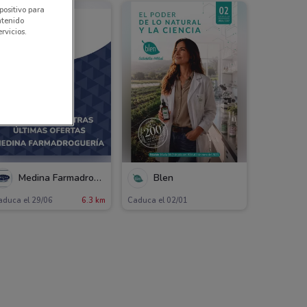
positivo para
ntenido
rvicios.
Medina Farmadroguería
Blen
aduca el 29/06
6.3 km
Caduca el 02/01