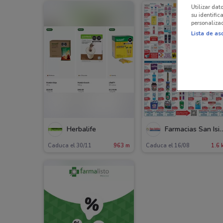
Utilizar dat
su identific
personalizad
Lista de as
Herbalife
Farmacias San Isidr
Caduca el 30/11
963 m
Caduca el 16/08
1.6 