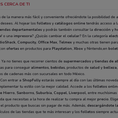
S CERCA DE TI
s
de la manera más fácil y conveniente ofreciéndote la posibilidad de 
desees. Al hojear los
folletos
y
catálogos
online
tendrás acceso a 
iendas departamentales
y podrás también consultar la
dirección
y
h
V
o una
impresora
? ¿Quizás cambiar el
celular
? En la categoría
elect
dioShack
,
Compucity
,
Office Max
,
Telmex
y muchas otras tienen para
 con
ofertas
en productos para
Playstation
,
Xbox
y Nintendo,en
bole
. Ya no tienes que recorrer cientos de
supermercados
y
tiendas de a
as para conseguir
alimentos
,
bebidas
, productos de
salud
y
belleza
os de cadenas más con sucursales en todo México.
 Con entrar a
ShopFully
estarás siempre al día con las últimas nove
plementar tu estilo con la mejor calidad. Accede a los
folletos onlin
e Hierro
,
Sanborns
,
Suburbia
,
Coppel
,
Liverpool
, entre muchísimas 
uda que necesitas a la hora de realizar tu compra al mejor
precio
. Elig
e el producto que buscas sin pagar de más. Además,
descargándote l
ículos de las tiendas que te más interesan y los
folletos
siempre actua