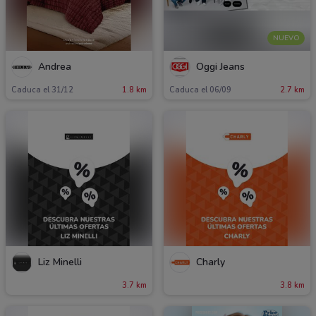
NUEVO
Andrea
Oggi Jeans
Caduca el 31/12
1.8 km
Caduca el 06/09
2.7 km
Liz Minelli
Charly
3.7 km
3.8 km