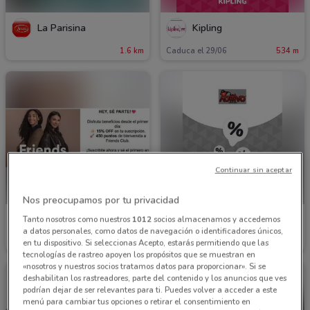
La Parisina
Kipling
1.6 km
Caduca el 29/06
534 m
Continuar sin aceptar
Nos preocupamos por tu privacidad
Todo moda
Aditivo
Tanto nosotros como nuestros
1012
socios almacenamos y accedemos
a datos personales, como datos de navegación o identificadores únicos,
654 m
707 m
en tu dispositivo. Si seleccionas Acepto, estarás permitiendo que las
tecnologías de rastreo apoyen los propósitos que se muestran en
«nosotros y nuestros socios tratamos datos para proporcionar». Si se
deshabilitan los rastreadores, parte del contenido y los anuncios que ves
podrían dejar de ser relevantes para ti. Puedes volver a acceder a este
menú para cambiar tus opciones o retirar el consentimiento en