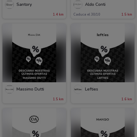
Santory
Aldo Conti
1.4 km
Caduca el 30/10
1.5 km
Massimo Dutti
Lefties
1.5 km
1.6 km