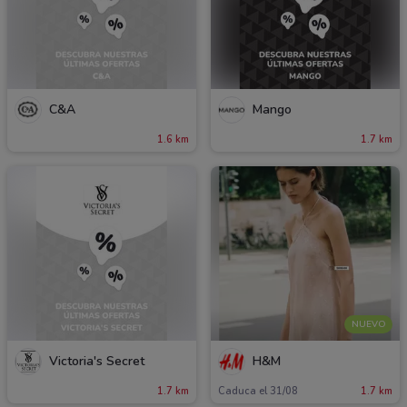
C&A
Mango
1.6 km
1.7 km
NUEVO
Victoria's Secret
H&M
1.7 km
Caduca el 31/08
1.7 km