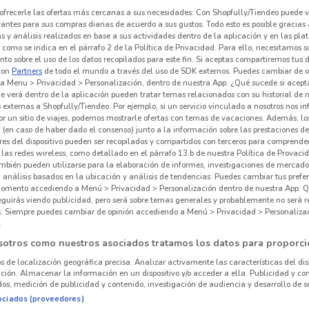
ofrecerle las ofertas más cercanas a sus necesidades: Con Shopfully/Tiendeo puede v
vantes para sus compras diarias de acuerdo a sus gustos. Todo esto es posible gracias 
 y análisis realizados en base a sus actividades dentro de la aplicación y en las pl
como se indica en el párrafo 2 de la Política de Privacidad. Para ello, necesitamos s
to sobre el uso de los datos recopilados para este fin. Si aceptas compartiremos tus 
con
Partners
de todo el mundo a través del uso de SDK externos. Puedes cambiar de o
a Menu > Privacidad > Personalización, dentro de nuestra App. ¿Qué sucede si acept
e verá dentro de la aplicación pueden tratar temas relacionados con su historial de
externas a Shopfully/Tiendeo. Por ejemplo, si un servicio vinculado a nosotros nos i
r un sitio de viajes, podemos mostrarle ofertas con temas de vacaciones. Además, lo
 (en caso de haber dado el consenso) junto a la información sobre las prestaciones de 
res del dispositivo pueden ser recopilados y compartidos con terceros para comprende
 las redes wireless, como detallado en el párrafo 13.b de nuestra Política de Provac
mbién pueden utilizarse para la elaboración de informes, investigaciones de mercado,
, análisis basados en la ubicación y análisis de tendencias. Puedes cambiar tus prefe
omento accediendo a Menú > Privacidad > Personalización dentro de nuestra App. Q
eguirás viendo publicidad, pero será sobre temas generales y probablemente no será r
es. Siempre puedes cambiar de opinión accediendo a Menú > Privacidad > Personaliza
.
sotros como nuestros asociados tratamos los datos para proporci
os de localización geográfica precisa. Analizar activamente las características del dis
ación. Almacenar la información en un dispositivo y/o acceder a ella. Publicidad y co
os, medición de publicidad y contenido, investigación de audiencia y desarrollo de se
ociados (proveedores)