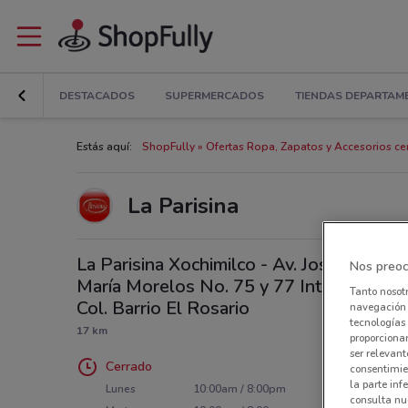
DESTACADOS
SUPERMERCADOS
TIENDAS DEPARTAM
Estás aquí:
ShopFully
Ofertas Ropa, Zapatos y Accesorios cer
La Parisina
La Parisina Xochimilco - Av. José
Nos preoc
María Morelos No. 75 y 77 Int. A
Tanto nosot
Col. Barrio El Rosario
navegación o
tecnologías 
17 km
proporcionar
ser relevant
Cerrado
consentimie
la parte inf
Lunes
10:00am / 8:00pm
consulta nue