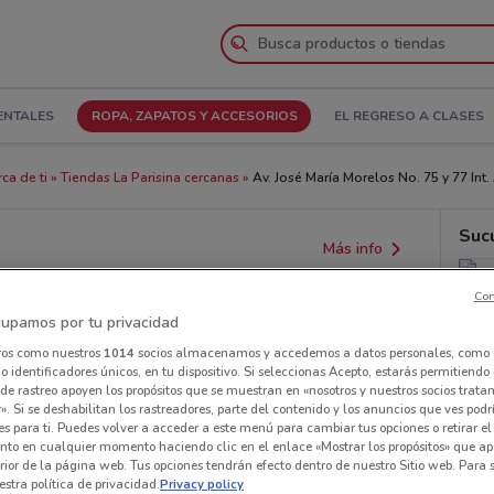
ENTALES
ROPA, ZAPATOS Y ACCESORIOS
EL REGRESO A CLASES
ca de ti
Tiendas La Parisina cercanas
Av. José María Morelos No. 75 y 77 Int.
Suc
Más info
Con
upamos por tu privacidad
ros como nuestros
1014
socios almacenamos y accedemos a datos personales, como 
 identificadores únicos, en tu dispositivo. Si seleccionas Acepto, estarás permitiendo
de rastreo apoyen los propósitos que se muestran en «nosotros y nuestros socios trat
». Si se deshabilitan los rastreadores, parte del contenido y los anuncios que ves podr
es para ti. Puedes volver a acceder a este menú para cambiar tus opciones o retirar el
nto en cualquier momento haciendo clic en el enlace «Mostrar los propósitos» que ap
erior de la página web. Tus opciones tendrán efecto dentro de nuestro Sitio web. Para
stra política de privacidad.
Privacy policy