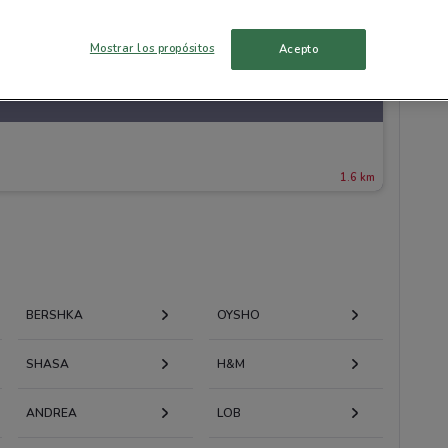
Mostrar los propósitos
Acepto
1.6 km
BERSHKA
OYSHO
SHASA
H&M
ANDREA
LOB