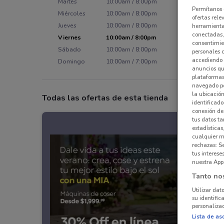
Martes
10:00am / 8:00pm
Permítanos 
Miércoles
10:00am / 8:00pm
ofertas rele
Jueves
10:00am / 8:00pm
herramientas
conectadas, 
Viernes
10:00am / 8:00pm
consentimien
Sábado
10:00am / 8:00pm
personales 
accediendo 
Domingo
10:00am / 7:00pm
anuncios qu
plataformas 
navegado po
la ubicación
Todas las ofertas de esta tienda
identificado
conexión de
tus datos ta
estadísticas
cualquier m
rechazas: S
tus interes
nuestra App
Tanto no
Utilizar dat
su identific
personalizad
Lista de as