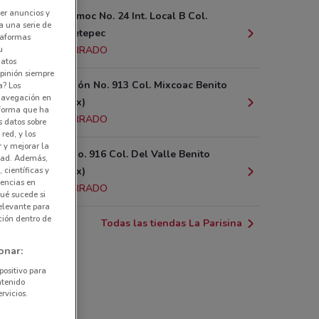
er anuncios y
Av. Cuauhtemoc No. 24 Int. Local B Col.
a una serie de
Centro Ometepec
ataformas
u
3.2 km
CERRADO
datos
pinión siempre
Av. Revolución No. 913 Col. Mixcoac Benito
a? Los
 navegación en
Juárez (cdmx)
nforma que ha
3.5 km
CERRADO
s datos sobre
red, y los
r y mejorar la
Parroquia No. 916 Col. Del Valle Benito
idad. Además,
 científicas y
Juárez (cdmx)
rencias en
3.5 km
CERRADO
ué sucede si
elevante para
ción dentro de
Todas las tiendas La Parisina
onar:
positivo para
ntenido
rvicios.