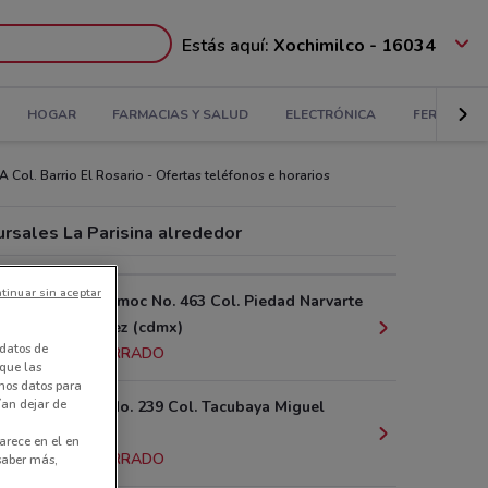
Estás aquí:
Xochimilco - 16034
HOGAR
FARMACIAS Y SALUD
ELECTRÓNICA
FERRETERÍ
 A Col. Barrio El Rosario - Ofertas teléfonos e horarios
ursales La Parisina alrededor
tinuar sin aceptar
Av. Cuauhtemoc No. 463 Col. Piedad Narvarte
Benito Juárez (cdmx)
datos de
1.6 km
CERRADO
 que las
amos datos para
ían dejar de
Av. Jalisco No. 239 Col. Tacubaya Miguel
Hidalgo
arece en el en
1.8 km
CERRADO
 saber más,