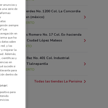
er anuncios y
a una serie de
Av. Lomas Verdes No. 1200 Col. La Concordia
ataformas
5A Naucalpan (méxico)
u
datos
3.9 km
ABIERTO
pinión siempre
a? Los
 navegación en
Villa Nicolas Romero No. 17 Col. Ex-hacienda
nforma que ha
El Pedregal Ciudad López Mateos
s datos sobre
4 km
ABIERTO
red, y los
r y mejorar la
idad. Además,
Av. Gustavo Baz No. 401 Col. Industrial
 científicas y
rencias en
Tlaxcolpan Tlalnepantla
ué sucede si
4.1 km
ABIERTO
elevante para
ción dentro de
Todas las tiendas La Parisina
onar:
positivo para
ntenido
rvicios.