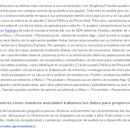
ofrecerle las ofertas más cercanas a sus necesidades: Con Shopfully/Tiendeo puede v
vantes para sus compras diarias de acuerdo a sus gustos. Todo esto es posible gracias 
 y análisis realizados en base a sus actividades dentro de la aplicación y en las pl
como se indica en el párrafo 2 de la Política de Privacidad. Para ello, necesitamos s
to sobre el uso de los datos recopilados para este fin. Si aceptas compartiremos tus 
con
Partners
de todo el mundo a través del uso de SDK externos. Puedes cambiar de o
a Menu > Privacidad > Personalización, dentro de nuestra App. ¿Qué sucede si acept
e verá dentro de la aplicación pueden tratar temas relacionados con su historial de
externas a Shopfully/Tiendeo. Por ejemplo, si un servicio vinculado a nosotros nos i
r un sitio de viajes, podemos mostrarle ofertas con temas de vacaciones. Además, lo
 (en caso de haber dado el consenso) junto a la información sobre las prestaciones de 
res del dispositivo pueden ser recopilados y compartidos con terceros para comprende
 las redes wireless, como detallado en el párrafo 13.b de nuestra Política de Provac
mbién pueden utilizarse para la elaboración de informes, investigaciones de mercado,
, análisis basados en la ubicación y análisis de tendencias. Puedes cambiar tus prefe
omento accediendo a Menú > Privacidad > Personalización dentro de nuestra App. Q
eguirás viendo publicidad, pero será sobre temas generales y probablemente no será r
es. Siempre puedes cambiar de opinión accediendo a Menú > Privacidad > Personaliza
.
sotros como nuestros asociados tratamos los datos para proporci
os de localización geográfica precisa. Analizar activamente las características del dis
ación. Almacenar la información en un dispositivo y/o acceder a ella. Publicidad y co
os, medición de publicidad y contenido, investigación de audiencia y desarrollo de se
ociados (proveedores)