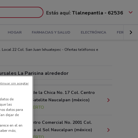
Estás aquí:
Tlalnepantla - 62536
HOGAR
FARMACIAS Y SALUD
ELECTRÓNICA
FERRETERÍ
 Local 22 Col. San Juan Ixhuatepec - Ofertas teléfonos e
ursales La Parisina alrededor
tinuar sin aceptar
Federico T de la Chica No. 17 Col. Centro
datos de
Comercial Satelite Naucalpan (méxico)
 que las
3.7 km
ABIERTO
amos datos para
ían dejar de
Circuito Centro Comercial No. 2001 Col.
arece en el en
Francc. Loma al Sol Naucalpan (méxico)
 saber más,
3.9 km
ABIERTO