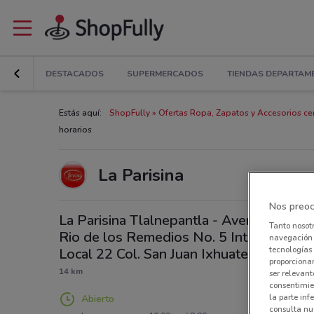
DESTACADOS
SUPERMERCADOS
TIENDAS DEPARTAM
Estás aquí:
ShopFully
Ofertas Ropa, Zapatos y Accesorios cer
horarios
La Parisina
Nos preoc
La Parisina Tlalnepantla - Avenida
Tanto nosot
Rio de los Remedios No. 5 Int.
navegación o
tecnologías 
Local 22 Col. San Juan Ixhuatepec
proporcionar
14 km
ser relevant
consentimie
la parte inf
Abierto
consulta nue