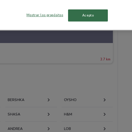
Mostrar los propósitos
Acepto
3.7 km
BERSHKA
OYSHO
SHASA
H&M
ANDREA
LOB