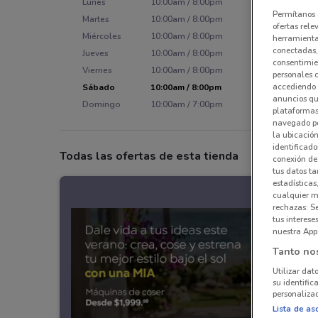
Lunes
10:00am / 8:00pm
Permítanos 
Martes
10:00am / 8:00pm
ofertas rele
Miércoles
10:00am / 8:00pm
herramientas
conectadas, 
Jueves
10:00am / 8:00pm
consentimien
Viernes
10:00am / 8:00pm
personales 
accediendo 
Sábado
10:00am / 8:00pm
anuncios qu
Domingo
10:00am / 7:00pm
plataformas 
navegado po
la ubicación
identificado
Todas las ofertas de esta tienda
conexión de
tus datos ta
estadísticas
cualquier m
rechazas: S
tus interes
nuestra App
Tanto no
Utilizar dat
su identific
personalizad
Lista de as