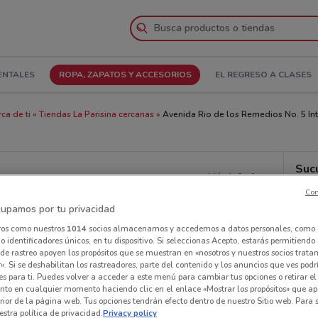
ENTALES
ROPA, ZAPATOS Y ACCESORIOS
EL REGRESO A CLASES
ca de ti
Tiendas La Parisina cercanas
Avenida Rio de los Remedios No. 5 Int.
Suc
Más info
Con
upamos por tu privacidad
ros como nuestros
1014
socios almacenamos y accedemos a datos personales, como 
 identificadores únicos, en tu dispositivo. Si seleccionas Acepto, estarás permitiendo
de rastreo apoyen los propósitos que se muestran en «nosotros y nuestros socios trat
». Si se deshabilitan los rastreadores, parte del contenido y los anuncios que ves podr
es para ti. Puedes volver a acceder a este menú para cambiar tus opciones o retirar el
nto en cualquier momento haciendo clic en el enlace «Mostrar los propósitos» que ap
erior de la página web. Tus opciones tendrán efecto dentro de nuestro Sitio web. Para
stra política de privacidad.
Privacy policy