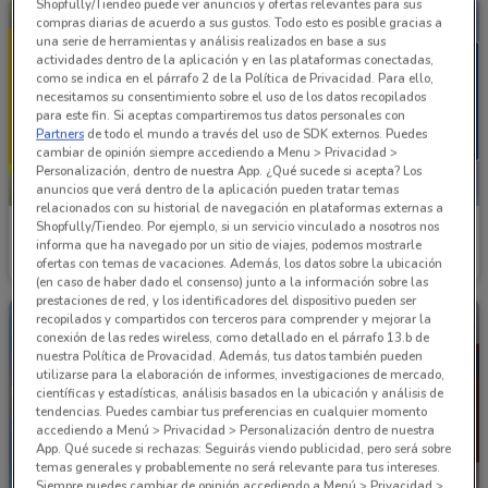
Shopfully/Tiendeo puede ver anuncios y ofertas relevantes para sus
compras diarias de acuerdo a sus gustos. Todo esto es posible gracias a
una serie de herramientas y análisis realizados en base a sus
actividades dentro de la aplicación y en las plataformas conectadas,
como se indica en el párrafo 2 de la Política de Privacidad. Para ello,
necesitamos su consentimiento sobre el uso de los datos recopilados
para este fin. Si aceptas compartiremos tus datos personales con
Partners
de todo el mundo a través del uso de SDK externos. Puedes
cambiar de opinión siempre accediendo a Menu > Privacidad >
Personalización, dentro de nuestra App. ¿Qué sucede si acepta? Los
NUEVO
anuncios que verá dentro de la aplicación pueden tratar temas
relacionados con su historial de navegación en plataformas externas a
Shopfully/Tiendeo. Por ejemplo, si un servicio vinculado a nosotros nos
Best Day
Best Day
informa que ha navegado por un sitio de viajes, podemos mostrarle
ofertas con temas de vacaciones. Además, los datos sobre la ubicación
Caduca el 23/08
1 km
Caduca el 31/08
1 km
(en caso de haber dado el consenso) junto a la información sobre las
prestaciones de red, y los identificadores del dispositivo pueden ser
recopilados y compartidos con terceros para comprender y mejorar la
conexión de las redes wireless, como detallado en el párrafo 13.b de
nuestra Política de Provacidad. Además, tus datos también pueden
utilizarse para la elaboración de informes, investigaciones de mercado,
científicas y estadísticas, análisis basados en la ubicación y análisis de
tendencias. Puedes cambiar tus preferencias en cualquier momento
accediendo a Menú > Privacidad > Personalización dentro de nuestra
App. Qué sucede si rechazas: Seguirás viendo publicidad, pero será sobre
temas generales y probablemente no será relevante para tus intereses.
Siempre puedes cambiar de opinión accediendo a Menú > Privacidad >