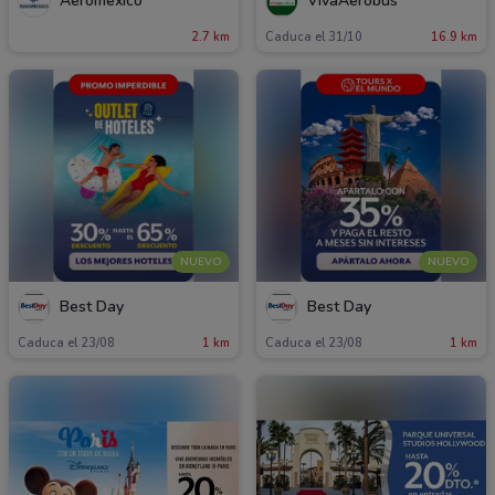
Aeromexico
VivaAerobus
2.7 km
Caduca el 31/10
16.9 km
NUEVO
NUEVO
Best Day
Best Day
Caduca el 23/08
1 km
Caduca el 23/08
1 km