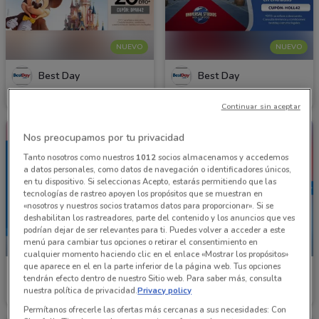
NUEVO
NUEVO
Best Day
Best Day
Caduca el 23/08
1 km
Caduca el 23/08
1 km
Continuar sin aceptar
Nos preocupamos por tu privacidad
Tanto nosotros como nuestros
1012
socios almacenamos y accedemos
a datos personales, como datos de navegación o identificadores únicos,
en tu dispositivo. Si seleccionas Acepto, estarás permitiendo que las
tecnologías de rastreo apoyen los propósitos que se muestran en
«nosotros y nuestros socios tratamos datos para proporcionar». Si se
deshabilitan los rastreadores, parte del contenido y los anuncios que ves
podrían dejar de ser relevantes para ti. Puedes volver a acceder a este
menú para cambiar tus opciones o retirar el consentimiento en
NUEVO
NUEVO
cualquier momento haciendo clic en el enlace «Mostrar los propósitos»
que aparece en el en la parte inferior de la página web. Tus opciones
Best Day
Best Day
tendrán efecto dentro de nuestro Sitio web. Para saber más, consulta
nuestra política de privacidad.
Privacy policy
Caduca el 23/08
1 km
Caduca el 23/08
1 km
Permítanos ofrecerle las ofertas más cercanas a sus necesidades: Con