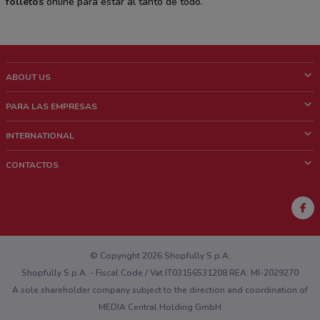
folletos
online para estar al tanto de todo.
ABOUT US
¿Que es ShopFully?
PARA LAS EMPRESAS
¿Quiénes Somos?
¿Qué Hacemos?
INTERNATIONAL
News & Media
Contacto comercial
Italy
CONTACTOS
Trabaja con nosotros
Brazil
Notificaciones sobre los puntos de venta
France
Notificaciones sobre los folletos
Australia
¿Encontraste un problema en la web o en la aplicación?
New Zealand
© Copyright 2026 Shopfully S.p.A.
Shopfully S.p.A. - Fiscal Code / Vat IT03156531208 REA: MI-2029270
A sole shareholder company subject to the direction and coordination of
MEDIA Central Holding GmbH