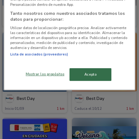
Personalización dentro de nuestra App.
Best Day
Best Day
Tanto nosotros como nuestros asociados tratamos los
datos para proporcionar:
Caduca el 31/08
1 km
Caduca el 31/08
1 km
Utilizar datos de localización geográfica precisa. Analizar activamente
las características del dispositivo para su identificación. Almacenar la
información en un dispositivo y/o acceder a ella. Publicidad y contenido
personalizados, medición de publicidad y contenido, investigación de
audiencia y desarrollo de servicios.
Lista de asociados (proveedores)
Mostrar los propósitos
Acepto
PRÓXIMAMENTE
Best Day
Best Day
Inicio 01/09
1 km
Caduca el 10/12
1 km