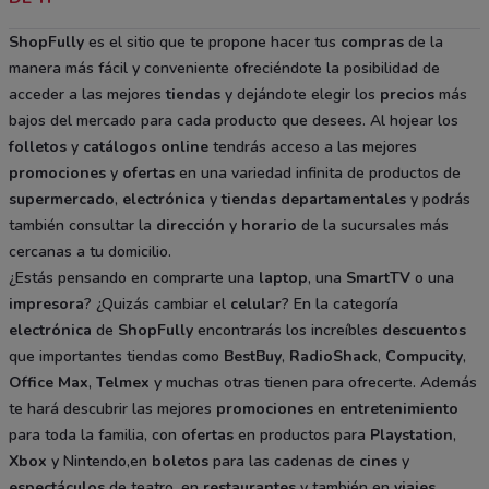
ShopFully
es el sitio que te propone hacer tus
compras
de la
manera más fácil y conveniente ofreciéndote la posibilidad de
acceder a las mejores
tiendas
y dejándote elegir los
precios
más
bajos del mercado para cada producto que desees. Al hojear los
folletos
y
catálogos
online
tendrás acceso a las mejores
promociones
y
ofertas
en una variedad infinita de productos de
supermercado
,
electrónica
y
tiendas departamentales
y podrás
también consultar la
dirección
y
horario
de la sucursales más
cercanas a tu domicilio.
¿Estás pensando en comprarte una
laptop
, una
SmartTV
o una
impresora
? ¿Quizás cambiar el
celular
? En la categoría
electrónica
de
ShopFully
encontrarás los increíbles
descuentos
que importantes tiendas como
BestBuy
,
RadioShack
,
Compucity
,
Office Max
,
Telmex
y muchas otras tienen para ofrecerte. Además
te hará descubrir las mejores
promociones
en
entretenimiento
para toda la familia, con
ofertas
en productos para
Playstation
,
Xbox
y Nintendo,en
boletos
para las cadenas de
cines
y
espectáculos
de teatro, en
restaurantes
y también en
viajes
.