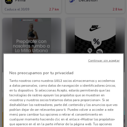
Pirma
Decathlon
Caduca el 30/09
2.7 km
2.8 km
Continuar sin aceptar
NUEVO
Nos preocupamos por tu privacidad
Innovasport
Nike
Tanto nosotros como nuestros
1012
socios almacenamos y accedemos
a datos personales, como datos de navegación o identificadores únicos,
Caduca mañana
3.7 km
3.9 km
en tu dispositivo. Si seleccionas Acepto, estarás permitiendo que las
tecnologías de rastreo apoyen los propósitos que se muestran en
«nosotros y nuestros socios tratamos datos para proporcionar». Si se
deshabilitan los rastreadores, parte del contenido y los anuncios que ves
podrían dejar de ser relevantes para ti. Puedes volver a acceder a este
menú para cambiar tus opciones o retirar el consentimiento en
cualquier momento haciendo clic en el enlace «Mostrar los propósitos»
que aparece en el en la parte inferior de la página web. Tus opciones