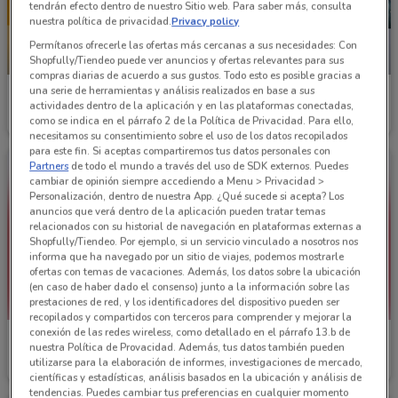
tendrán efecto dentro de nuestro Sitio web. Para saber más, consulta
nuestra política de privacidad.
Privacy policy
Permítanos ofrecerle las ofertas más cercanas a sus necesidades: Con
NUEVO
NUEVO
Shopfully/Tiendeo puede ver anuncios y ofertas relevantes para sus
compras diarias de acuerdo a sus gustos. Todo esto es posible gracias a
una serie de herramientas y análisis realizados en base a sus
Puma
Puma
actividades dentro de la aplicación y en las plataformas conectadas,
como se indica en el párrafo 2 de la Política de Privacidad. Para ello,
Caduca el 23/08
3.9 km
Caduca el 06/09
3.9 km
necesitamos su consentimiento sobre el uso de los datos recopilados
para este fin. Si aceptas compartiremos tus datos personales con
Partners
de todo el mundo a través del uso de SDK externos. Puedes
cambiar de opinión siempre accediendo a Menu > Privacidad >
Personalización, dentro de nuestra App. ¿Qué sucede si acepta? Los
anuncios que verá dentro de la aplicación pueden tratar temas
relacionados con su historial de navegación en plataformas externas a
Shopfully/Tiendeo. Por ejemplo, si un servicio vinculado a nosotros nos
informa que ha navegado por un sitio de viajes, podemos mostrarle
ofertas con temas de vacaciones. Además, los datos sobre la ubicación
(en caso de haber dado el consenso) junto a la información sobre las
prestaciones de red, y los identificadores del dispositivo pueden ser
recopilados y compartidos con terceros para comprender y mejorar la
conexión de las redes wireless, como detallado en el párrafo 13.b de
Vans
Reebok
nuestra Política de Provacidad. Además, tus datos también pueden
utilizarse para la elaboración de informes, investigaciones de mercado,
2.8 km
3.1 km
científicas y estadísticas, análisis basados en la ubicación y análisis de
tendencias. Puedes cambiar tus preferencias en cualquier momento