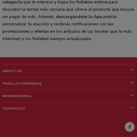
categoría
que te interese y hojea los
folletos online
para
descubrir la tienda más cercana que ofrece el producto que buscas
sin pagar de más. Además,
descargándote la App
podrás
personalizar tu elección y recibirás notificaciones con las
promociones
y
ofertas
en los artículos de las tiendas que te más
interesan y los
folletos
siempre actualizados.
ABOUT US
¿Que es ShopFully?
PARA LAS EMPRESAS
¿Quiénes Somos?
¿Qué Hacemos?
INTERNATIONAL
News & Media
Contacto comercial
Italy
CONTACTOS
Trabaja con nosotros
Brazil
Notificaciones sobre los puntos de venta
France
Notificaciones sobre los folletos
Australia