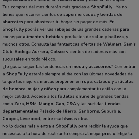
Tus compras del mes durarán más gracias a
ShopFully
. Ya no
tienes que recorrer cientos de
supermercados
y
tiendas de
abarrotes
para abastecer tu hogar sin pagar de más. En
ShopFully
podrás ver las
rebajas
de las grandes cadenas para
conseguir
alimentos
,
bebidas
, productos de
salud
y
belleza
, y
muchos otros. Consulta las fantásticas
ofertas
de
Walmart
,
Sam’s
Club
,
Bodega Aurrera
,
Cotsco
y cientos de cadenas más con
sucursales en todo México.
¿Te gusta seguir las tendencias en
moda
y
accesorios
? Con entrar
a
ShopFully
estarás siempre al día con las últimas novedades de
lo que las mejores marcas proponen en
ropa
,
calzado
y
artículos
de hombre, mujer y niños
para complementar tu estilo con la
mejor calidad. Accede a los
folletos online
de grandes tiendas
como
Zara
,
H&M
,
Mango
,
Gap
,
C&A
y las surtidas
tiendas
departamentales
Palacio de Hierro
,
Sanborns
,
Suburbia
,
Coppel
,
Liverpool
, entre muchísimas otras.
No lo dudes más y entra a
ShopFully
para recibir la ayuda que
necesitas a la hora de realizar tu compra al mejor
precio
. Elige la