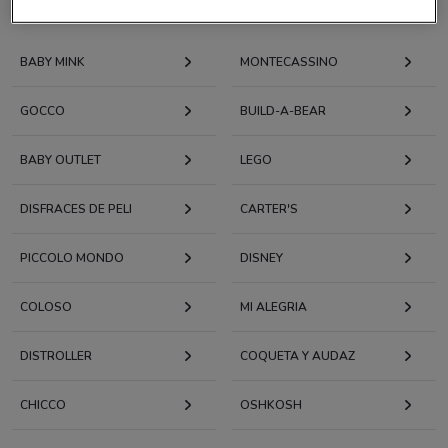
Tiendas cercanas con ofertas vigentes
BABY MINK
MONTECASSINO
GOCCO
BUILD-A-BEAR
BABY OUTLET
LEGO
DISFRACES DE PELI
CARTER'S
PICCOLO MONDO
DISNEY
COLOSO
MI ALEGRIA
DISTROLLER
COQUETA Y AUDAZ
CHICCO
OSHKOSH