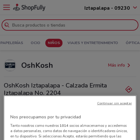
Iztapalapa - 09230
Y PAPELERÍAS
OCIO
NIÑOS
VIAJES Y ENTRETENIMIENTO
ÓPTICA
OshKosh
Más info
OshKosh Iztapalapa - Calzada Ermita
Iztapalapa No. 2204
12.4 km
Continuar sin aceptar
Lunes
Martes
Miércoles
Jueves
Viernes
Sábado
No disponible
No disponible
No disponible
No disponible
No disponible
No disponible
Domingo
No disponible
Nos preocupamos por tu privacidad
Outlet Ermita
Tanto nosotros como nuestros
1014
socios almacenamos y accedemos
a datos personales, como datos de navegación o identificadores únicos,
en tu dispositivo. Si seleccionas Acepto, estarás permitiendo que las