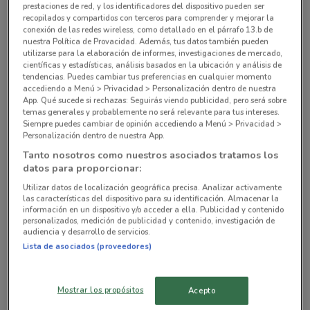
prestaciones de red, y los identificadores del dispositivo pueden ser
recopilados y compartidos con terceros para comprender y mejorar la
Canal de Tezontle No, 1512 Iztapalapa
conexión de las redes wireless, como detallado en el párrafo 13.b de
9.8 km
nuestra Política de Provacidad. Además, tus datos también pueden
utilizarse para la elaboración de informes, investigaciones de mercado,
científicas y estadísticas, análisis basados en la ubicación y análisis de
Av. Canal de Miramontes 3162 Tlalpan (cdmx)
tendencias. Puedes cambiar tus preferencias en cualquier momento
accediendo a Menú > Privacidad > Personalización dentro de nuestra
10.4 km
App. Qué sucede si rechazas: Seguirás viendo publicidad, pero será sobre
temas generales y probablemente no será relevante para tus intereses.
Siempre puedes cambiar de opinión accediendo a Menú > Privacidad >
Av. Prol. Bosques de la Reforma 1813 Cuajimalpa
Personalización dentro de nuestra App.
De Morelos
Tanto nosotros como nuestros asociados tratamos los
10.5 km
datos para proporcionar:
Utilizar datos de localización geográfica precisa. Analizar activamente
Blvd. Adolfo López Mateos 2948 Álvaro Obregón
las características del dispositivo para su identificación. Almacenar la
(cdmx)
información en un dispositivo y/o acceder a ella. Publicidad y contenido
personalizados, medición de publicidad y contenido, investigación de
10.9 km
audiencia y desarrollo de servicios.
Lista de asociados (proveedores)
Todas las tiendas OshKosh
Mostrar los propósitos
Acepto