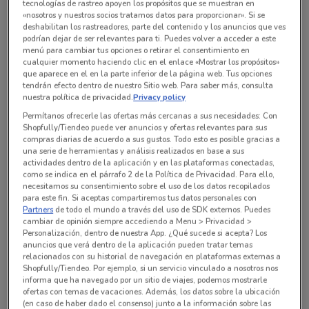
tecnologías de rastreo apoyen los propósitos que se muestran en
«nosotros y nuestros socios tratamos datos para proporcionar». Si se
Todas las ofertas de esta tienda
deshabilitan los rastreadores, parte del contenido y los anuncios que ves
podrían dejar de ser relevantes para ti. Puedes volver a acceder a este
menú para cambiar tus opciones o retirar el consentimiento en
cualquier momento haciendo clic en el enlace «Mostrar los propósitos»
que aparece en el en la parte inferior de la página web. Tus opciones
tendrán efecto dentro de nuestro Sitio web. Para saber más, consulta
nuestra política de privacidad.
Privacy policy
Permítanos ofrecerle las ofertas más cercanas a sus necesidades: Con
Shopfully/Tiendeo puede ver anuncios y ofertas relevantes para sus
compras diarias de acuerdo a sus gustos. Todo esto es posible gracias a
una serie de herramientas y análisis realizados en base a sus
actividades dentro de la aplicación y en las plataformas conectadas,
como se indica en el párrafo 2 de la Política de Privacidad. Para ello,
necesitamos su consentimiento sobre el uso de los datos recopilados
para este fin. Si aceptas compartiremos tus datos personales con
En este momento no hay ofertas vigentes
Partners
de todo el mundo a través del uso de SDK externos. Puedes
cambiar de opinión siempre accediendo a Menu > Privacidad >
Personalización, dentro de nuestra App. ¿Qué sucede si acepta? Los
anuncios que verá dentro de la aplicación pueden tratar temas
relacionados con su historial de navegación en plataformas externas a
Shopfully/Tiendeo. Por ejemplo, si un servicio vinculado a nosotros nos
informa que ha navegado por un sitio de viajes, podemos mostrarle
Sucursales OshKosh alrededor
ofertas con temas de vacaciones. Además, los datos sobre la ubicación
(en caso de haber dado el consenso) junto a la información sobre las