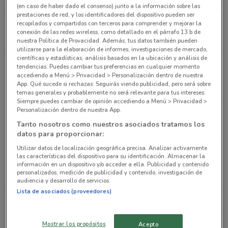
(en caso de haber dado el consenso) junto a la información sobre las
prestaciones de red, y los identificadores del dispositivo pueden ser
recopilados y compartidos con terceros para comprender y mejorar la
Prolongacion Industrial 31 Ciudad López Mateos
conexión de las redes wireless, como detallado en el párrafo 13.b de
3 km
CERRADO
nuestra Política de Provacidad. Además, tus datos también pueden
utilizarse para la elaboración de informes, investigaciones de mercado,
científicas y estadísticas, análisis basados en la ubicación y análisis de
Avenida Manuel E. Izaguirre 4-A Naucalpan
tendencias. Puedes cambiar tus preferencias en cualquier momento
accediendo a Menú > Privacidad > Personalización dentro de nuestra
(méxico)
App. Qué sucede si rechazas: Seguirás viendo publicidad, pero será sobre
3.6 km
CERRADO
temas generales y probablemente no será relevante para tus intereses.
Siempre puedes cambiar de opinión accediendo a Menú > Privacidad >
Personalización dentro de nuestra App.
Avenida Sor Juana Ines de La Cruz 15 Tlalnepantla
Tanto nosotros como nuestros asociados tratamos los
5.1 km
CERRADO
datos para proporcionar:
Utilizar datos de localización geográfica precisa. Analizar activamente
Avenida Jose Lopez Portillo 402 Ecatepec De
las características del dispositivo para su identificación. Almacenar la
Morelos
información en un dispositivo y/o acceder a ella. Publicidad y contenido
personalizados, medición de publicidad y contenido, investigación de
20.5 km
CERRADO
audiencia y desarrollo de servicios.
Lista de asociados (proveedores)
Todas las tiendas Afirme
Mostrar los propósitos
Acepto