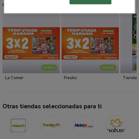
Otros catálogos cercanos
NUEVO
NUEVO
La Comer
Fresko
Tiendas
Otras tiendas seleccionadas para ti