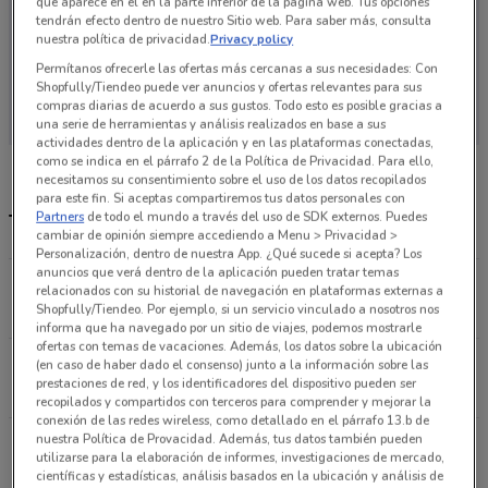
que aparece en el en la parte inferior de la página web. Tus opciones
tendrán efecto dentro de nuestro Sitio web. Para saber más, consulta
nuestra política de privacidad.
Privacy policy
Permítanos ofrecerle las ofertas más cercanas a sus necesidades: Con
En este momento no hay ofertas vigentes
Shopfully/Tiendeo puede ver anuncios y ofertas relevantes para sus
compras diarias de acuerdo a sus gustos. Todo esto es posible gracias a
una serie de herramientas y análisis realizados en base a sus
actividades dentro de la aplicación y en las plataformas conectadas,
como se indica en el párrafo 2 de la Política de Privacidad. Para ello,
necesitamos su consentimiento sobre el uso de los datos recopilados
para este fin. Si aceptas compartiremos tus datos personales con
Partners
de todo el mundo a través del uso de SDK externos. Puedes
Tiendas Go Mart más cercanas
cambiar de opinión siempre accediendo a Menu > Privacidad >
Personalización, dentro de nuestra App. ¿Qué sucede si acepta? Los
anuncios que verá dentro de la aplicación pueden tratar temas
Clave, 394 Gustavo A Madero
relacionados con su historial de navegación en plataformas externas a
Shopfully/Tiendeo. Por ejemplo, si un servicio vinculado a nosotros nos
13.9 km
informa que ha navegado por un sitio de viajes, podemos mostrarle
ofertas con temas de vacaciones. Además, los datos sobre la ubicación
Clave N° 394 Gustavo A Madero
(en caso de haber dado el consenso) junto a la información sobre las
prestaciones de red, y los identificadores del dispositivo pueden ser
15 km
recopilados y compartidos con terceros para comprender y mejorar la
conexión de las redes wireless, como detallado en el párrafo 13.b de
nuestra Política de Provacidad. Además, tus datos también pueden
Republica de Uruguay No.21-A Cuauhtémoc (cdmx)
utilizarse para la elaboración de informes, investigaciones de mercado,
16.7 km
científicas y estadísticas, análisis basados en la ubicación y análisis de