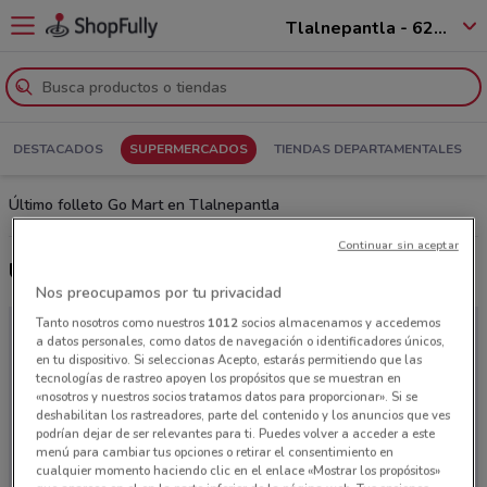
Tlalnepantla - 62536
DESTACADOS
SUPERMERCADOS
TIENDAS DEPARTAMENTALES
Último folleto Go Mart en Tlalnepantla
Continuar sin aceptar
Últimas ofertas Go Mart
Nos preocupamos por tu privacidad
Tanto nosotros como nuestros
1012
socios almacenamos y accedemos
a datos personales, como datos de navegación o identificadores únicos,
en tu dispositivo. Si seleccionas Acepto, estarás permitiendo que las
tecnologías de rastreo apoyen los propósitos que se muestran en
«nosotros y nuestros socios tratamos datos para proporcionar». Si se
deshabilitan los rastreadores, parte del contenido y los anuncios que ves
podrían dejar de ser relevantes para ti. Puedes volver a acceder a este
menú para cambiar tus opciones o retirar el consentimiento en
cualquier momento haciendo clic en el enlace «Mostrar los propósitos»