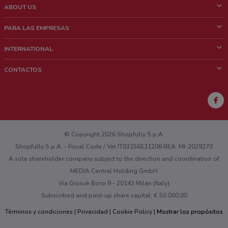
ABOUT US
¿Que es ShopFully?
PARA LAS EMPRESAS
¿Quiénes Somos?
¿Qué Hacemos?
INTERNATIONAL
News & Media
Contacto comercial
Italy
CONTACTOS
Trabaja con nosotros
Brazil
Notificaciones sobre los puntos de venta
France
Notificaciones sobre los folletos
Australia
¿Encontraste un problema en la web o en la aplicación?
New Zealand
© Copyright 2026 Shopfully S.p.A.
Shopfully S.p.A. - Fiscal Code / Vat IT03156531208 REA: MI-2029270
A sole shareholder company subject to the direction and coordination of
MEDIA Central Holding GmbH
Via Giosuè Borsi 9 - 20143 Milan (Italy)
Subscribed and paid-up share capital: € 50.000,00
Términos y condiciones
Privacidad
Cookie Policy
Mostrar los propósitos