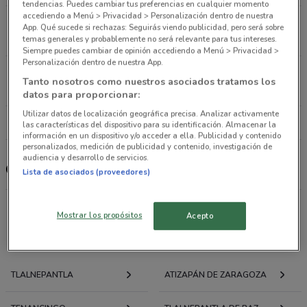
tendencias. Puedes cambiar tus preferencias en cualquier momento
accediendo a Menú > Privacidad > Personalización dentro de nuestra
República de Uruguay No.33 Cuauhtémoc (cdmx)
App. Qué sucede si rechazas: Seguirás viendo publicidad, pero será sobre
16.8 km
temas generales y probablemente no será relevante para tus intereses.
Siempre puedes cambiar de opinión accediendo a Menú > Privacidad >
Personalización dentro de nuestra App.
Madero 73 Cuauhtémoc (cdmx)
Tanto nosotros como nuestros asociados tratamos los
17 km
datos para proporcionar:
Utilizar datos de localización geográfica precisa. Analizar activamente
Todas las tiendas Go Mart
las características del dispositivo para su identificación. Almacenar la
información en un dispositivo y/o acceder a ella. Publicidad y contenido
personalizados, medición de publicidad y contenido, investigación de
audiencia y desarrollo de servicios.
Go Mart
Lista de asociados (proveedores)
Mostrar los propósitos
Acepto
Ofertas folletos y catálogos por ciudad a tu
alrededor
TLALNEPANTLA
ATIZAPÁN DE ZARAGOZA