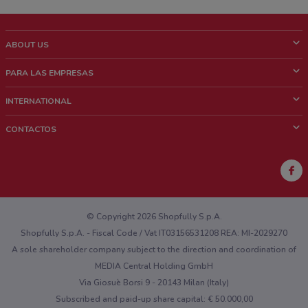
ABOUT US
¿Que es ShopFully?
PARA LAS EMPRESAS
¿Quiénes Somos?
¿Qué Hacemos?
INTERNATIONAL
News & Media
Contacto comercial
Italy
CONTACTOS
Trabaja con nosotros
Brazil
Notificaciones sobre los puntos de venta
France
Notificaciones sobre los folletos
Australia
¿Encontraste un problema en la web o en la aplicación?
New Zealand
© Copyright 2026 Shopfully S.p.A.
Shopfully S.p.A. - Fiscal Code / Vat IT03156531208 REA: MI-2029270
A sole shareholder company subject to the direction and coordination of
MEDIA Central Holding GmbH
Via Giosuè Borsi 9 - 20143 Milan (Italy)
Subscribed and paid-up share capital: € 50.000,00