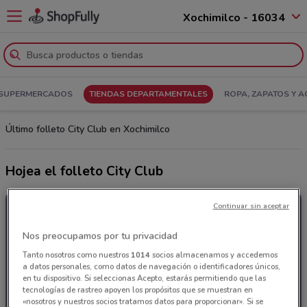
Xochimilco - 16034
SUPERMERCADOS
TIENDAS DEPARTAMENTALES
ROPA, ZAPATOS Y 
Último folleto City Club en Xochimilco
Hojea el folleto City Club
Continuar sin aceptar
Nos preocupamos por tu privacidad
Tanto nosotros como nuestros
1014
socios almacenamos y accedemos
a datos personales, como datos de navegación o identificadores únicos,
en tu dispositivo. Si seleccionas Acepto, estarás permitiendo que las
tecnologías de rastreo apoyen los propósitos que se muestran en
«nosotros y nuestros socios tratamos datos para proporcionar». Si se