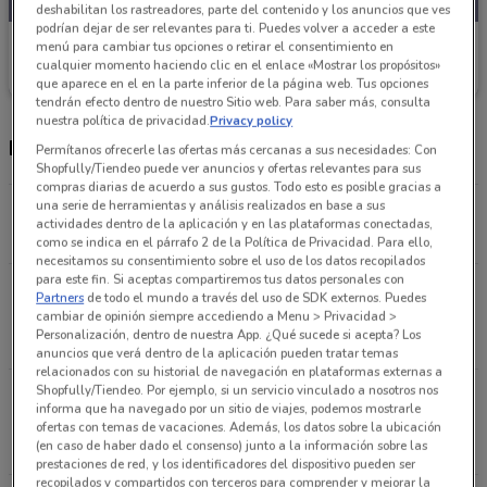
deshabilitan los rastreadores, parte del contenido y los anuncios que ves
podrían dejar de ser relevantes para ti. Puedes volver a acceder a este
City Club
menú para cambiar tus opciones o retirar el consentimiento en
cualquier momento haciendo clic en el enlace «Mostrar los propósitos»
Caduca el 31/08
9.9 km
que aparece en el en la parte inferior de la página web. Tus opciones
tendrán efecto dentro de nuestro Sitio web. Para saber más, consulta
nuestra política de privacidad.
Privacy policy
Horario City Club y tienda
Permítanos ofrecerle las ofertas más cercanas a sus necesidades: Con
Shopfully/Tiendeo puede ver anuncios y ofertas relevantes para sus
compras diarias de acuerdo a sus gustos. Todo esto es posible gracias a
una serie de herramientas y análisis realizados en base a sus
Calz. Vallejo 1090 Azcapotzalco
actividades dentro de la aplicación y en las plataformas conectadas,
9.9 km
ABIERTO
como se indica en el párrafo 2 de la Política de Privacidad. Para ello,
necesitamos su consentimiento sobre el uso de los datos recopilados
para este fin. Si aceptas compartiremos tus datos personales con
Carretera México Querétaro Km 23.5, Km .23
Partners
de todo el mundo a través del uso de SDK externos. Puedes
Tlalnepantla
cambiar de opinión siempre accediendo a Menu > Privacidad >
Personalización, dentro de nuestra App. ¿Qué sucede si acepta? Los
16.1 km
ABIERTO
anuncios que verá dentro de la aplicación pueden tratar temas
relacionados con su historial de navegación en plataformas externas a
Shopfully/Tiendeo. Por ejemplo, si un servicio vinculado a nosotros nos
Av. Vía Morelos esq. Av. Industrias #351 Ecatepec
informa que ha navegado por un sitio de viajes, podemos mostrarle
De Morelos
ofertas con temas de vacaciones. Además, los datos sobre la ubicación
(en caso de haber dado el consenso) junto a la información sobre las
21 km
ABIERTO
prestaciones de red, y los identificadores del dispositivo pueden ser
recopilados y compartidos con terceros para comprender y mejorar la