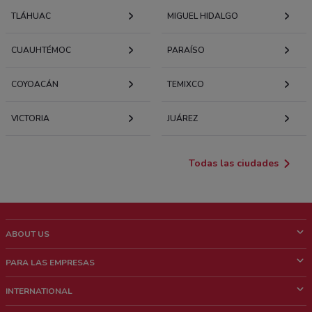
TLÁHUAC
MIGUEL HIDALGO
CUAUHTÉMOC
PARAÍSO
COYOACÁN
TEMIXCO
VICTORIA
JUÁREZ
Todas las ciudades
ABOUT US
¿Que es ShopFully?
PARA LAS EMPRESAS
¿Quiénes Somos?
¿Qué Hacemos?
INTERNATIONAL
News & Media
Contacto comercial