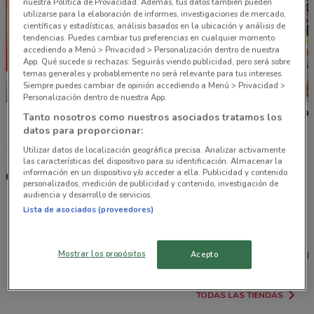
nuestra Política de Provacidad. Además, tus datos también pueden
utilizarse para la elaboración de informes, investigaciones de mercado,
científicas y estadísticas, análisis basados en la ubicación y análisis de
tendencias. Puedes cambiar tus preferencias en cualquier momento
accediendo a Menú > Privacidad > Personalización dentro de nuestra
App. Qué sucede si rechazas: Seguirás viendo publicidad, pero será sobre
temas generales y probablemente no será relevante para tus intereses.
Siempre puedes cambiar de opinión accediendo a Menú > Privacidad >
NUEVO
NUEVO
Personalización dentro de nuestra App.
La Comer
Fresko
Tiendas
Tanto nosotros como nuestros asociados tratamos los
datos para proporcionar:
Utilizar datos de localización geográfica precisa. Analizar activamente
las características del dispositivo para su identificación. Almacenar la
información en un dispositivo y/o acceder a ella. Publicidad y contenido
Otras tiendas seleccionadas para ti
personalizados, medición de publicidad y contenido, investigación de
audiencia y desarrollo de servicios.
Lista de asociados (proveedores)
Mostrar los propósitos
Acepto
La Comer
Fresko
Tiendas Neto
Natura
P
TODAS LAS TIENDAS