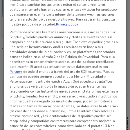
menú para cambiar tus opciones o retirar el consentimiento en
cualquier momento haciendo clic en el enlace «Mostrar los propósitos»
que aparece en el en la parte inferior de la página web. Tus opciones
tendrán efecto dentro de nuestro Sitio web. Para saber más, consulta
Medina Farmadroguería
nuestra política de privacidad.
Privacy policy
Permítanos ofrecerle las ofertas más cercanas a sus necesidades: Con
Caduca el 29/06
5.9 km
Shopfully/Tiendeo puede ver anuncios y ofertas relevantes para sus
compras diarias de acuerdo a sus gustos. Todo esto es posible gracias a
una serie de herramientas y análisis realizados en base a sus
Tiendas Medina Farmadroguería más cercanas
actividades dentro de la aplicación y en las plataformas conectadas,
como se indica en el párrafo 2 de la Política de Privacidad. Para ello,
necesitamos su consentimiento sobre el uso de los datos recopilados
Independencia No. 155 Iztacalco
para este fin. Si aceptas compartiremos tus datos personales con
Partners
de todo el mundo a través del uso de SDK externos. Puedes
5.9 km
cambiar de opinión siempre accediendo a Menu > Privacidad >
Personalización, dentro de nuestra App. ¿Qué sucede si acepta? Los
anuncios que verá dentro de la aplicación pueden tratar temas
Todas las tiendas Medina Farmadroguería
relacionados con su historial de navegación en plataformas externas a
Shopfully/Tiendeo. Por ejemplo, si un servicio vinculado a nosotros nos
informa que ha navegado por un sitio de viajes, podemos mostrarle
ofertas con temas de vacaciones. Además, los datos sobre la ubicación
Otros catálogos cercanos
(en caso de haber dado el consenso) junto a la información sobre las
prestaciones de red, y los identificadores del dispositivo pueden ser
recopilados y compartidos con terceros para comprender y mejorar la
conexión de las redes wireless, como detallado en el párrafo 13.b de