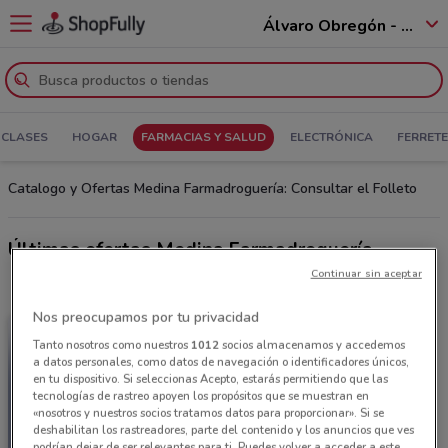
Álvaro Obregón - 01520
 CLASES
HOGAR
FARMACIAS Y SALUD
ELECTRÓNICA
FERRETE
Catalogo y Ofertas Medina Farmadroguería: Consultar el Folleto
Últimas ofertas Medina Farmadroguería
Continuar sin aceptar
Nos preocupamos por tu privacidad
Tanto nosotros como nuestros
1012
socios almacenamos y accedemos
a datos personales, como datos de navegación o identificadores únicos,
en tu dispositivo. Si seleccionas Acepto, estarás permitiendo que las
tecnologías de rastreo apoyen los propósitos que se muestran en
«nosotros y nuestros socios tratamos datos para proporcionar». Si se
deshabilitan los rastreadores, parte del contenido y los anuncios que ves
podrían dejar de ser relevantes para ti. Puedes volver a acceder a este