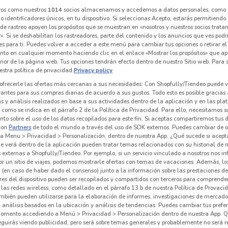
ros como nuestros
1014
socios almacenamos y accedemos a datos personales, como 
 identificadores únicos, en tu dispositivo. Si seleccionas Acepto, estarás permitiendo
de rastreo apoyen los propósitos que se muestran en «nosotros y nuestros socios trat
». Si se deshabilitan los rastreadores, parte del contenido y los anuncios que ves podr
es para ti. Puedes volver a acceder a este menú para cambiar tus opciones o retirar el
nto en cualquier momento haciendo clic en el enlace «Mostrar los propósitos» que ap
erior de la página web. Tus opciones tendrán efecto dentro de nuestro Sitio web. Para
stra política de privacidad.
Privacy policy
ofrecerle las ofertas más cercanas a sus necesidades: Con Shopfully/Tiendeo puede v
vantes para sus compras diarias de acuerdo a sus gustos. Todo esto es posible gracias 
 y análisis realizados en base a sus actividades dentro de la aplicación y en las pl
como se indica en el párrafo 2 de la Política de Privacidad. Para ello, necesitamos s
to sobre el uso de los datos recopilados para este fin. Si aceptas compartiremos tus 
con
Partners
de todo el mundo a través del uso de SDK externos. Puedes cambiar de o
1.6 km
a Menu > Privacidad > Personalización, dentro de nuestra App. ¿Qué sucede si acept
e verá dentro de la aplicación pueden tratar temas relacionados con su historial de
externas a Shopfully/Tiendeo. Por ejemplo, si un servicio vinculado a nosotros nos i
r un sitio de viajes, podemos mostrarle ofertas con temas de vacaciones. Además, lo
 (en caso de haber dado el consenso) junto a la información sobre las prestaciones de 
res del dispositivo pueden ser recopilados y compartidos con terceros para comprende
 las redes wireless, como detallado en el párrafo 13.b de nuestra Política de Provac
mbién pueden utilizarse para la elaboración de informes, investigaciones de mercado,
, análisis basados en la ubicación y análisis de tendencias. Puedes cambiar tus prefe
Pre
omento accediendo a Menú > Privacidad > Personalización dentro de nuestra App. Q
eguirás viendo publicidad, pero será sobre temas generales y probablemente no será r