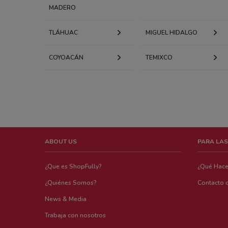
MADERO
TLÁHUAC
MIGUEL HIDALGO
COYOACÁN
TEMIXCO
ABOUT US
PARA LAS
¿Que es ShopFully?
¿Qué Hac
¿Quiénes Somos?
Contacto 
News & Media
Trabaja con nosotros