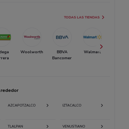
TODAS LAS TIENDAS
dega
Woolworth
BBVA
Walmart
Banort
rrera
Bancomer
alrededor
AZCAPOTZALCO
IZTACALCO
TLALPAN
VENUSTIANO