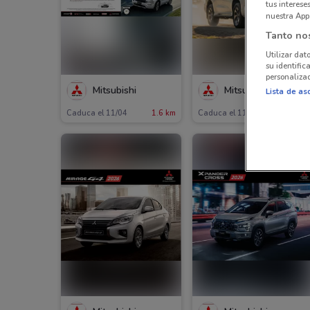
tus interes
nuestra App
Tanto no
Utilizar dat
su identific
personalizad
Mitsubishi
Mitsubishi
Lista de as
Caduca el 11/04
1.6 km
Caduca el 11/04
1.6 km