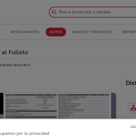
A
RESTAURANTES
AUTOS
BANCOS Y SERVICIOS
DEPOR
 el Folleto
subishi cerca de ti
Dis
Con
upamos por tu privacidad