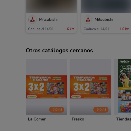
Mitsubishi
Mitsubishi
Caduca el 14/01
1.6 km
Caduca el 14/01
1.6 km
Otros catálogos cercanos
-5 DÍAS
-5 DÍAS
La Comer
Fresko
Tiendas