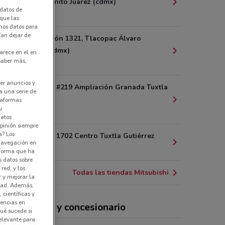
Iztacalco Benito Juárez (cdmx)
datos de
2.1 km
 que las
amos datos para
ían dejar de
Av. Revolución 1321, Tlacopac Álvaro
Obregón (cdmx)
arece en el en
 saber más,
4 km
er anuncios y
Lago Zurich #219 Ampliación Granada Tuxtla
a una serie de
Gutiérrez
ataformas
u
6.8 km
datos
pinión siempre
a? Los
Av. Reforma 1702 Centro Tuxtla Gutiérrez
 navegación en
6.9 km
nforma que ha
s datos sobre
red, y los
Todas las tiendas Mitsubishi
r y mejorar la
idad. Además,
 científicas y
rencias en
cio, teléfono y concesionario
ué sucede si
elevante para