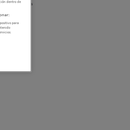
ción dentro de
cias automotrices
onar:
positivo para
ntenido
rvicios.