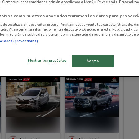
es. Siempre puedes cambiar de opinión accediendo a Menú > Privacidad > Personaliza
Agen
.
sotros como nuestros asociados tratamos los datos para proporci
os de localización geográfica precisa. Analizar activamente las características del dis
ación. Almacenar la información en un dispositivo y/o acceder a ella. Publicidad y co
os, medición de publicidad y contenido, investigación de audiencia y desarrollo de se
Mitsubishi
Mitsubishi
ociados (proveedores)
Caduca el 11/04
1.6 km
Caduca el 11/04
1.6 km
Mostrar los propósitos
Acepto