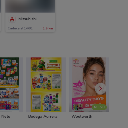
Mitsubishi
Caduca el 14/01
1.6 km
NUEVO
 Neto
Bodega Aurrera
Woolworth
BBVA 