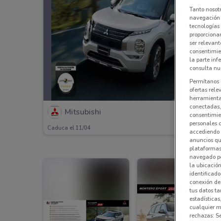
Tanto nosot
navegación o
tecnologías 
proporcionar
ser relevant
consentimie
la parte inf
consulta nue
Permítanos 
ofertas rele
herramientas
conectadas, 
Mitsubishi
consentimien
personales 
Caduca el 11/04
accediendo 
anuncios qu
plataformas 
navegado po
la ubicación
identificado
conexión de
tus datos ta
estadísticas
cualquier m
rechazas: S