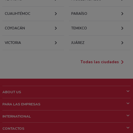
CUAUHTÉMOC
PARAÍSO
COYOACÁN
TEMIXCO
VICTORIA
JUÁREZ
Todas las ciudades
ABOUT US
¿Que es ShopFully?
PARA LAS EMPRESAS
¿Quiénes Somos?
¿Qué Hacemos?
INTERNATIONAL
News & Media
Contacto comercial
Italy
CONTACTOS
Trabaja con nosotros