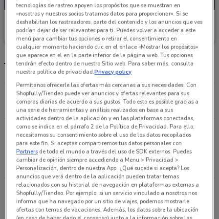
tecnologías de rastreo apoyen los propósitos que se muestran en
«nosotros y nuestros socios tratamos datos para proporcionar». Si se
OXXO
deshabilitan los rastreadores, parte del contenido y los anuncios que ves
podrían dejar de ser relevantes para ti. Puedes volver a acceder a este
Caduca el 31/12
192 m
menú para cambiar tus opciones o retirar el consentimiento en
cualquier momento haciendo clic en el enlace «Mostrar los propósitos»
que aparece en el en la parte inferior de la página web. Tus opciones
tendrán efecto dentro de nuestro Sitio web. Para saber más, consulta
Tiendas Oxxo y horarios
nuestra política de privacidad.
Privacy policy
Permítanos ofrecerle las ofertas más cercanas a sus necesidades: Con
Shopfully/Tiendeo puede ver anuncios y ofertas relevantes para sus
Av. Benito Juárez (cdmx)
compras diarias de acuerdo a sus gustos. Todo esto es posible gracias a
192 m
una serie de herramientas y análisis realizados en base a sus
actividades dentro de la aplicación y en las plataformas conectadas,
como se indica en el párrafo 2 de la Política de Privacidad. Para ello,
DIVISION DEL NORTE COL. DEL VALLE CENTRO
necesitamos su consentimiento sobre el uso de los datos recopilados
ENTRE Adolfo Prieto y Luz Aviñon Ciudad De
para este fin. Si aceptas compartiremos tus datos personales con
Partners
de todo el mundo a través del uso de SDK externos. Puedes
México
cambiar de opinión siempre accediendo a Menu > Privacidad >
218 m
ABIERTO
Personalización, dentro de nuestra App. ¿Qué sucede si acepta? Los
anuncios que verá dentro de la aplicación pueden tratar temas
relacionados con su historial de navegación en plataformas externas a
AV. DIVISION DEL NORTE COL. DEL VALLE
Shopfully/Tiendeo. Por ejemplo, si un servicio vinculado a nosotros nos
CENTRO ENTRE AV. EUGENIA Y CONCEPCION
informa que ha navegado por un sitio de viajes, podemos mostrarle
ofertas con temas de vacaciones. Además, los datos sobre la ubicación
BEISTEGUI Ciudad De México
(en caso de haber dado el consenso) junto a la información sobre las