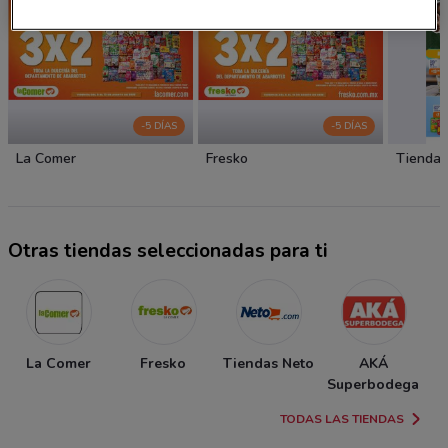
-5 DÍAS
-5 DÍAS
La Comer
Fresko
Tiendas
Otras tiendas seleccionadas para ti
La Comer
Fresko
Tiendas Neto
AKÁ
T
Superbodega
TODAS LAS TIENDAS