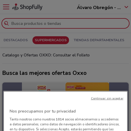
Álvaro Obregón - 01520
DESTACADOS
SUPERMERCADOS
TIENDAS DEPARTAMENTALES
Catalogo y Ofertas OXXO: Consultar el Folleto
Busca las mejores ofertas Oxxo
Continuar sin aceptar
Nos preocupamos por tu privacidad
Tanto nosotros como nuestros
1014
socios almacenamos y accedemos
a datos personales, como datos de navegación o identificadores únicos,
en tu dispositivo. Si seleccionas Acepto, estarás permitiendo que las