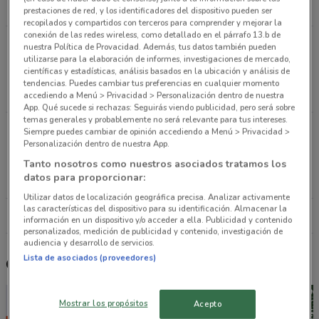
341 m
ABIERTO
prestaciones de red, y los identificadores del dispositivo pueden ser
recopilados y compartidos con terceros para comprender y mejorar la
conexión de las redes wireless, como detallado en el párrafo 13.b de
Eugenia COL. DEL VALLE CENTRO ENTRE Avenida
nuestra Política de Provacidad. Además, tus datos también pueden
Adolfo Prieto y Avenida Coyoacan Ciudad De
utilizarse para la elaboración de informes, investigaciones de mercado,
científicas y estadísticas, análisis basados en la ubicación y análisis de
México
tendencias. Puedes cambiar tus preferencias en cualquier momento
367 m
ABIERTO
accediendo a Menú > Privacidad > Personalización dentro de nuestra
App. Qué sucede si rechazas: Seguirás viendo publicidad, pero será sobre
temas generales y probablemente no será relevante para tus intereses.
LUZ SAVIÑON COL. DEL VALLE CENTRO ENTRE
Siempre puedes cambiar de opinión accediendo a Menú > Privacidad >
Personalización dentro de nuestra App.
SAN FRANCISCO Y GONZALE DE COSSIO Ciudad
De México
Tanto nosotros como nuestros asociados tratamos los
datos para proporcionar:
379 m
ABIERTO
Utilizar datos de localización geográfica precisa. Analizar activamente
las características del dispositivo para su identificación. Almacenar la
Todas las tiendas OXXO
información en un dispositivo y/o acceder a ella. Publicidad y contenido
personalizados, medición de publicidad y contenido, investigación de
audiencia y desarrollo de servicios.
Lista de asociados (proveedores)
Otros catálogos cercanos
Mostrar los propósitos
Acepto